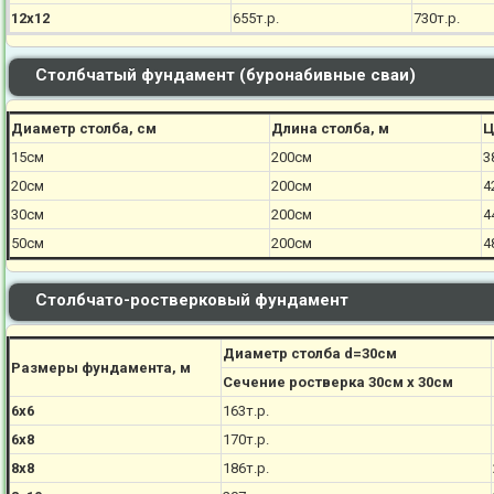
12х12
655т.р.
730т.р.
Столбчатый фундамент (буронабивные сваи)
Диаметр столба, см
Длина столба, м
Ц
15см
200см
3
20см
200см
4
30см
200см
4
50см
200см
4
Столбчато-ростверковый фундамент
Диаметр столба d=30см
Размеры фундамента, м
Сечение ростверка 30см х 30см
6х6
163т.р.
6х8
170
т.р.
8х8
186
т.р.