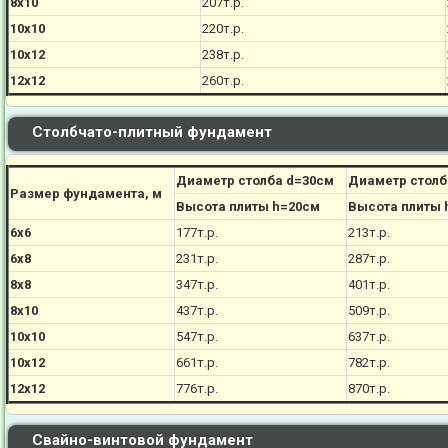
8х10
207
т.р.
10х10
220
т.р.
10х12
238
т.р.
12х12
260
т.р.
Столбчато-плитный фундамент
Диаметр столба d=30см
Диаметр столб
Размер фундамента, м
Высота плиты h=20см
Высота плиты 
6х6
177
т.р.
213
т.р.
6х8
231
т.р.
287
т.р.
8х8
347
т.р.
401
т.р.
8х10
437
т.р.
509
т.р.
10х10
547
т.р.
637
т.р.
10х12
661
т.р.
782
т.р.
12х12
776
т.р.
870
т.р.
Свайно-винтовой фундамент