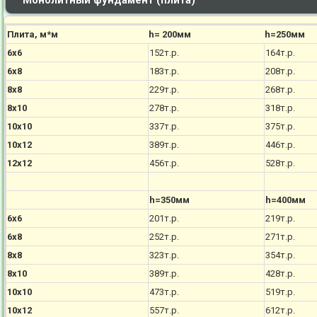
Монолитный фундамент (плита)
Плита, м*м
h= 200мм
h=250мм
6х6
152т.р.
164т.р.
6х8
183т.р.
208т.р.
8х8
229т.р.
268т.р.
8х10
278т.р.
318т.р.
10х10
337т.р.
375т.р.
10х12
389т.р.
446т.р.
12х12
456т.р.
528т.р.
h=350мм
h=400мм
6х6
201т.р.
219т.р.
6х8
252т.р.
271т.р.
8х8
323т.р.
354т.р.
8х10
389т.р.
428т.р.
10х10
473т.р.
519т.р.
10х12
557т.р.
612т.р.