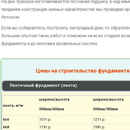
На дне траншеи изготавливается песчаная подушка, а над ним
придания конструкции нужных характеристик мы проводим а
бетоном.
Если вы собираетесь построить загородный дом, то обратит
большим опытом таких работ и поможем на всех стадиях воз
фундамента и до монтажа кровельных систем.
Цены на строительство фундамента
Ленточный фундамент (лента)
ширина/высота
ширина/высота
лента, м*м
300мм/600мм
300мм/900мм
6х6
107т.р.
121т.р.
6х8
119т.р.
138т.р.