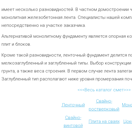
имеет несколько разновидностей. В частном домостроении 
монолитная железобетонная лента. Специалисты нашей компа
непосредственно на участке заказчика.
Альтернативой монолитному фундаменту является опорная ко
плит и блоков.
Кроме такой разновидности, ленточный фундамент делится по
мелкозаглубленный и заглубленный типы. Выбор конструкции 
грунта, а также веса строения. В первом случае лента залегае
Заглубленный тип располагают ниже уровня промерзания поч
<<<Весь каталог смет>>>
Свайно-
Ленточный
Мон
ростверковый
Свайно-
Плита на сваях
Цок
винтовой