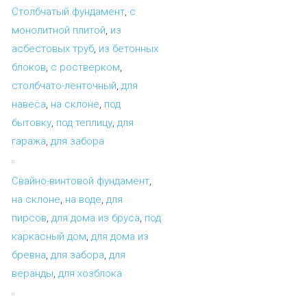
Столбчатый фундамент
,
с
монолитной плитой
,
из
асбестовых труб
,
из бетонных
блоков
,
с ростверком
,
столбчато-ленточный
,
для
навеса
,
на склоне
,
под
бытовку
,
под теплицу
,
для
гаража
,
для забора
Свайно-винтовой фундамент
,
на склоне
,
на воде
,
для
пирсов
,
для дома из бруса
,
под
каркасный дом
,
для дома из
бревна
,
для забора
,
для
веранды
,
для хозблока