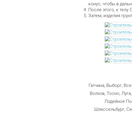
конус, чтобы в даль
После этого, к телу 
Затем, изделия грун
Строим
Гатчина, Выборг, Вс
Волхов, Тосно, Луга
Лодейное Пол
Шлиссельбург, Ся