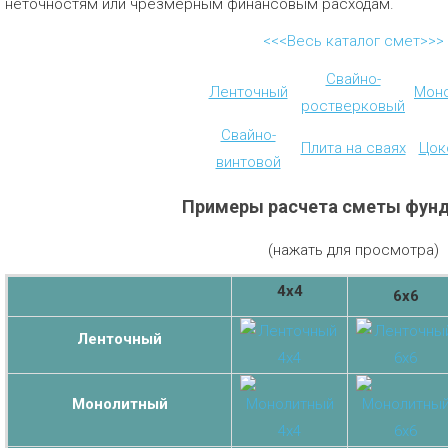
неточностям или чрезмерным финансовым расходам.
<<<Весь каталог смет>>>
Свайно-
Ленточный
Мон
ростверковый
Свайно-
Плита на сваях
Цок
винтовой
Примеры расчета сметы фун
(нажать для просмотра)
4х4
6х6
Ленточный
Монолитный