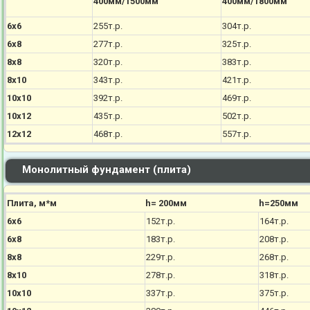
400мм/1500мм
400мм/1800мм
6х6
255т.р.
304т.р.
6х8
277т.р.
325т.р.
8х8
320т.р.
383т.р.
8х10
343т.р.
421т.р.
10х10
392т.р.
469т.р.
10х12
435т.р.
502т.р.
12х12
468т.р.
557т.р.
Монолитный фундамент (плита)
Плита, м*м
h= 200мм
h=250мм
6х6
152т.р.
164т.р.
6х8
183т.р.
208т.р.
8х8
229т.р.
268т.р.
8х10
278т.р.
318т.р.
10х10
337т.р.
375т.р.