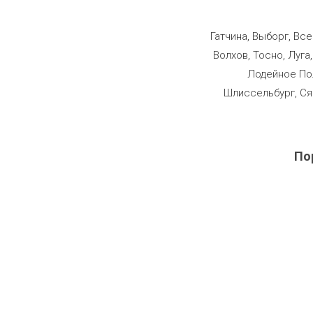
Строим
Гатчина, Выборг, Вс
Волхов, Тосно, Луга
Лодейное Пол
Шлиссельбург, Ся
По