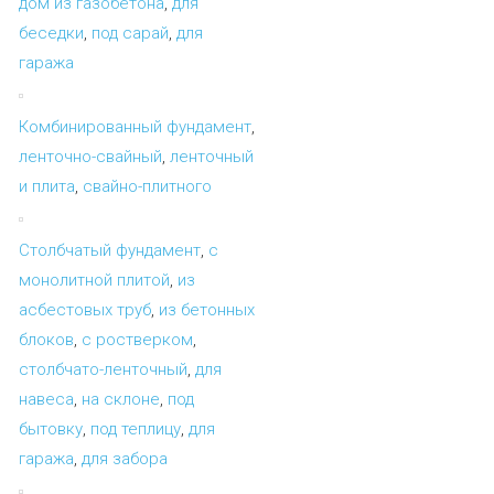
дом из газобетона
,
для
беседки
,
под сарай
,
для
гаража
Комбинированный фундамент
,
ленточно-свайный
,
ленточный
и плита
,
свайно-плитного
Столбчатый фундамент
,
с
монолитной плитой
,
из
асбестовых труб
,
из бетонных
блоков
,
с ростверком
,
столбчато-ленточный
,
для
навеса
,
на склоне
,
под
бытовку
,
под теплицу
,
для
гаража
,
для забора