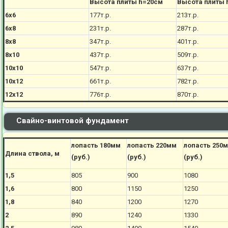
Высота плиты h=20см
Высота плиты 
6х6
177
т.р.
213
т.р.
6х8
231
т.р.
287
т.р.
8х8
347
т.р.
401
т.р.
8х10
437
т.р.
509
т.р.
10х10
547
т.р.
637
т.р.
10х12
661
т.р.
782
т.р.
12х12
776
т.р.
870
т.р.
Свайно-винтовой фундамент
лопасть 180мм
лопасть 220мм
лопасть 250
Длина ствола, м
(руб.)
(руб.)
(руб.)
1,5
805
900
1080
1,6
800
1150
1250
1,8
840
1200
1270
2
890
1240
1330