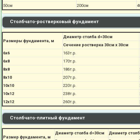
50см
200см
4
Столбчато-ростверковый фундамент
Диаметр столба d=30см
Размеры фундамента, м
Сечение ростверка 30см х 30см
6х6
163т.р.
6х8
170
т.р.
8х8
186
т.р.
8х10
207
т.р.
10х10
220
т.р.
10х12
238
т.р.
12х12
260
т.р.
Столбчато-плитный фундамент
Диаметр столба d=30см
Диаметр столб
Размер фундамента, м