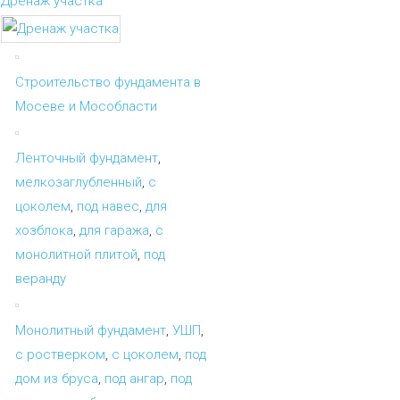
Дренаж участка
Строительство фундамента в
Мосеве и Мособласти
Ленточный фундамент
,
мелкозаглубленный
,
с
цоколем
,
под навес
,
для
хозблока
,
для гаража
,
с
монолитной плитой
,
под
веранду
Монолитный фундамент
,
УШП
,
с ростверком
,
с цоколем
,
под
дом из бруса
,
под ангар
,
под