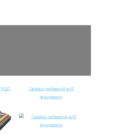
 (УШП
Свайно-забивной ж/б
фундамент