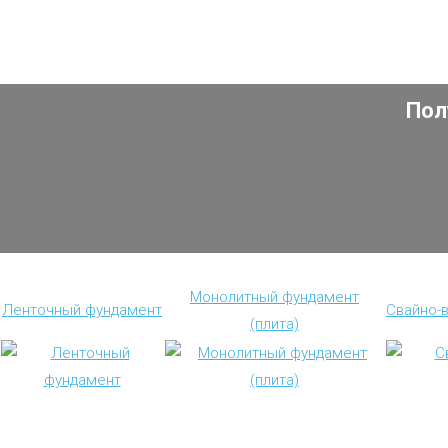
Пол
Монолитный фундамент
Ленточный фундамент
Свайно-
(плита)