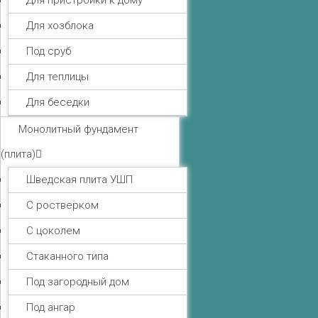
Для пристройки к дому
Для хозблока
Под сруб
Для теплицы
Для беседки
Монолитный фундамент
(плита)
Шведская плита УШП
С ростверком
С цоколем
Стаканного типа
Под загородный дом
Под ангар