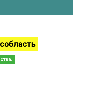
собласть
стка.