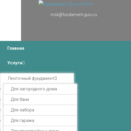
msk@fundament-guru.ru
г.Москва, Ленинградский проспект 37 корпус 3 ,
БЦ «Авиатор»
Главная
Услуги
Ленточный фундамент
Для загородного дома
Для бани
Для забора
Для гаража