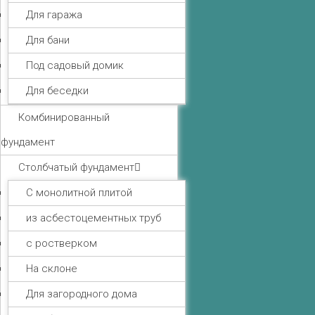
Для гаража
Для бани
Под садовый домик
Для беседки
Комбинированный
фундамент
Столбчатый фундамент
С монолитной плитой
из асбестоцементных труб
с ростверком
На склоне
Для загородного дома