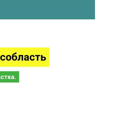
собласть
стка.