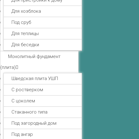
Для пристройки к дому
Для хозблока
Под сруб
Для теплицы
Для беседки
Монолитный фундамент
(плита)
Шведская плита УШП
С ростверком
С цоколем
Стаканного типа
Под загородный дом
Под ангар