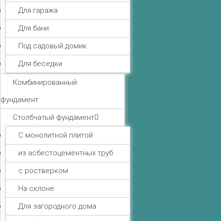
Для гаража
Для бани
Под садовый домик
Для беседки
Комбинированный
фундамент
Столбчатый фундамент
С монолитной плитой
из асбестоцементных труб
с ростверком
На склоне
Для загородного дома