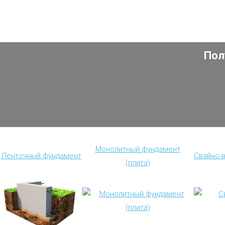
Пол
Монолитный фундамент
Ленточный фундамент
Свайно-
(плита)