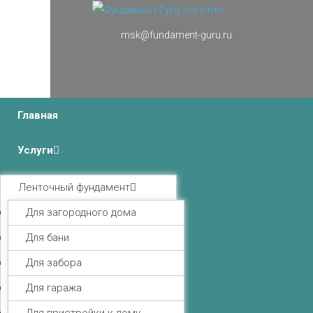
msk@fundament-guru.ru
г.Москва, Ленинградский проспект 37 корпус 3 , БЦ
«Авиатор»
Главная
Услуги
Ленточный фундамент
Для загородного дома
Для бани
Для забора
Для гаража