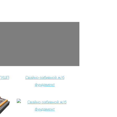
 (УШП
Свайно-забивной ж/б
фундамент