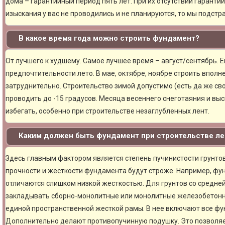
дома – гарантийный период пять лет. При их отсутствии гарантий
изыскания у вас не проводились и не планируются, то мы подст
В какое время года можно строить фундамент?
От лучшего к худшему. Самое лучшее время – август/сентябрь. Ещ
предпочтительности лето. В мае, октябре, ноябре строить вполн
затруднительно. Строительство зимой допустимо (есть да же сво
проводить до -15 градусов. Месяца весеннего снеготаяния и вы
избегать, особенно при строительстве незаглубленных лент.
Каким должен быть фундамент при строительстве ле
Здесь главным фактором является степень пучинистости грунтов.
прочности и жесткости фундамента будут строже. Например, фу
отличаются слишком низкой жесткостью. Для грунтов со средне
закладывать сборно-монолитные или монолитные железобетон
единой пространственной жесткой рамы. В нее включают все фу
Дополнительно делают противопучинную подушку. Это позволя