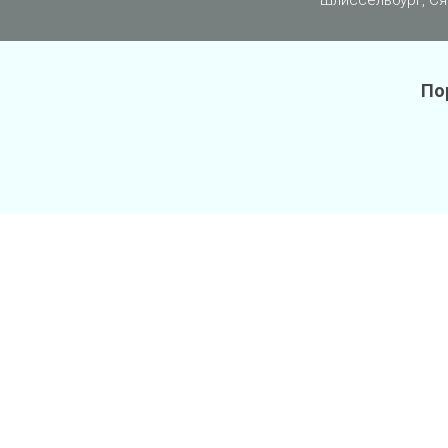
Шлиссельбург, Ся
По