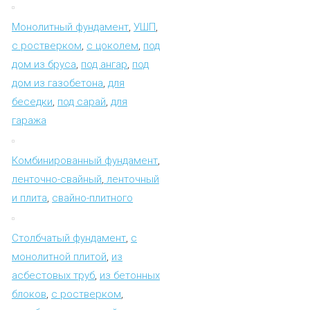
Монолитный фундамент
,
УШП
,
с ростверком
,
с цоколем
,
под
дом из бруса
,
под ангар
,
под
дом из газобетона
,
для
беседки
,
под сарай
,
для
гаража
Комбинированный фундамент
,
ленточно-свайный
,
ленточный
и плита
,
свайно-плитного
Столбчатый фундамент
,
с
монолитной плитой
,
из
асбестовых труб
,
из бетонных
блоков
,
с ростверком
,