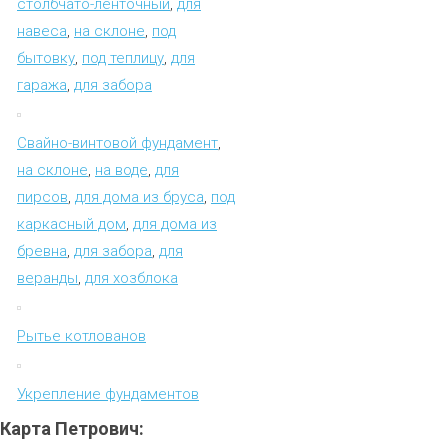
столбчато-ленточный
,
для
навеса
,
на склоне
,
под
бытовку
,
под теплицу
,
для
гаража
,
для забора
Свайно-винтовой фундамент
,
на склоне
,
на воде
,
для
пирсов
,
для дома из бруса
,
под
каркасный дом
,
для дома из
бревна
,
для забора
,
для
веранды
,
для хозблока
Рытье котлованов
Укрепление фундаментов
Карта
Петрович: