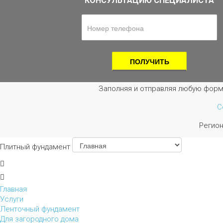
КОНСУЛЬТАЦИЮ СПЕЦИАЛИСТА
Заполняя и отправляя любую форм
С
Регио
Плитный фундамент
Главная
Услуги
Ленточный фундамент
Для загородного дома