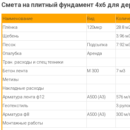
Смета на плитный фундамент 4х6 для де
Наименование
Вид
Колич
Плёнка
120мкр
28.8 м
Щебень
3.96 м
Песок
Подсыпка
7.92 м
Опалубка
Аренда
Тран. расходы и спец.техники
Бетон лента
М 300
7 м3
Метизы
Накладные расходы
Арматура лента ф12
А500 (А3)
576 м/
Геотекстиль
3 руло
Арматура ф8
А500 (А3)
300 м/
Монтажные работы