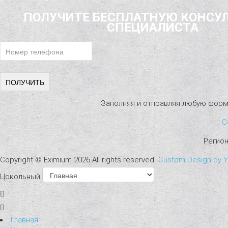
ПОЛУЧИТЕ БЕСПЛАТНУЮ КОНСУ
СПЕЦИАЛИСТА
Заполняя и отправляя любую форм
С
Регио
Copyright ©
Eximium
2026 All rights reserved.
Custom Design by 
Цокольный
Главная