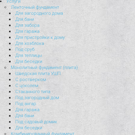
Услуги
Ленточный фундамент
Для загородного дома
Для бани
Для забора
Для гаража
Для пристройки к дому
Для хозблока
Под сруб
Для теплицы
Для беседки
Монолитный фундамент (плита)
Шведская плита УШП
С ростверком
С цоколем
Стаканного типа
Под загородный дом
Под ангар
Для гаража
Для бани
Под садовый домик
Для беседки
Комбинированный фундамент