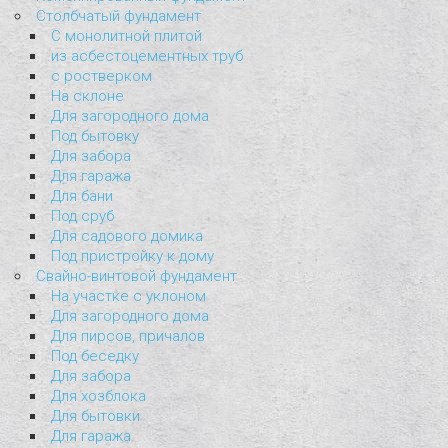
Столбчатый фундамент
С монолитной плитой
из асбестоцементных труб
с ростверком
На склоне
Для загородного дома
Под бытовку
Для забора
Для гаража
Для бани
Под сруб
Для садового домика
Под пристройку к дому
Свайно-винтовой фундамент
На участке с уклоном
Для загородного дома
Для пирсов, причалов
Под беседку
Для забора
Для хозблока
Для бытовки
Для гаража