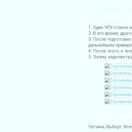
Собственное пр
Один ЧПУ-станок и
В это время, друго
После подготовки 
дальнейшем приварит
После этого, к тел
Затем, изделия гр
Строим
Гатчина, Выборг, Вс