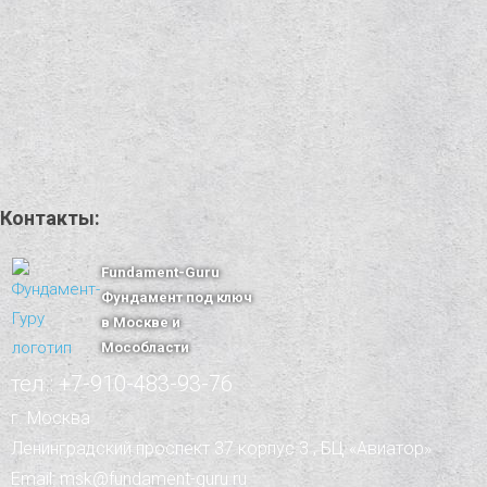
Контакты:
Fundament-Guru
Фундамент под ключ
в Москве и
Мособласти
тел.: +7-910-483-93-76
г. Москва
Ленинградский проспект 37 корпус 3 , БЦ «Авиатор»
Email: msk@fundament-guru.ru