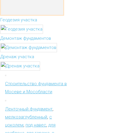
Геодезия участка
Демонтаж фундаментов
Дренаж участка
Строительство фундамента в
Мосеве и Мособласти
Ленточный фундамент
,
мелкозаглубленный
,
с
цоколем
,
под навес
,
для
хозблока
,
для гаража
,
с