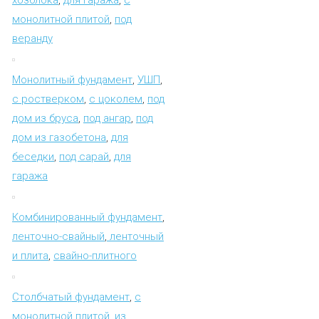
монолитной плитой
,
под
веранду
Монолитный фундамент
,
УШП
,
с ростверком
,
с цоколем
,
под
дом из бруса
,
под ангар
,
под
дом из газобетона
,
для
беседки
,
под сарай
,
для
гаража
Комбинированный фундамент
,
ленточно-свайный
,
ленточный
и плита
,
свайно-плитного
Столбчатый фундамент
,
с
монолитной плитой
,
из