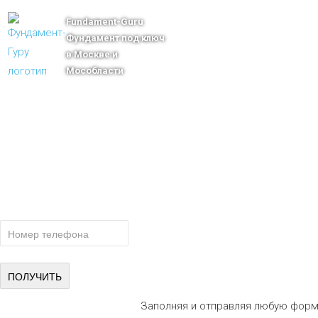
Fundament-Guru
Фундамент под ключ
в Москве и
Мособласти
тел.: +7-910-483-93-76
г. Москва
Ленинградский проспект 37 корпус 3 , БЦ «Авиатор»
Email: msk@fundament-guru.ru
ПОЛУЧИТЕ БЕСПЛАТНУЮ КОНСУ
СПЕЦИАЛИСТА
Заполняя и отправляя любую форм