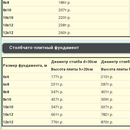
8х8
186
т.р.
8х10
207
т.р.
10х10
220
т.р.
10х12
238
т.р.
12х12
260
т.р.
Столбчато-плитный фундамент
Диаметр столба d=30см
Диаметр столб
Размер фундамента, м
Высота плиты h=20см
Высота плиты 
6х6
177
т.р.
213
т.р.
6х8
231
т.р.
287
т.р.
8х8
347
т.р.
401
т.р.
8х10
437
т.р.
509
т.р.
10х10
547
т.р.
637
т.р.
10х12
661
т.р.
782
т.р.
12х12
776
т.р.
870
т.р.