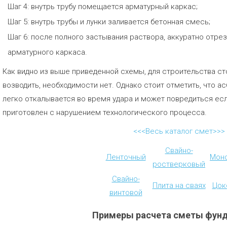
Шаг 4: внутрь трубу помещается арматурный каркас;
Шаг 5: внутрь трубы и лунки заливается бетонная смесь;
Шаг 6: после полного застывания раствора, аккуратно отре
арматурного каркаса.
Как видно из выше приведенной схемы, для строительства ст
возводить, необходимости нет. Однако стоит отметить, что ас
легко откалывается во время удара и может повредиться есл
приготовлен с нарушением технологического процесса.
<<<Весь каталог смет>>>
Свайно-
Ленточный
Мон
ростверковый
Свайно-
Плита на сваях
Цок
винтовой
Примеры расчета сметы фун