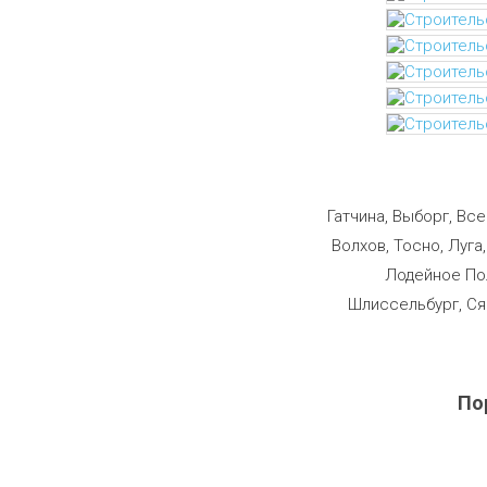
Строим
Гатчина, Выборг, Вс
Волхов, Тосно, Луга
Лодейное Пол
Шлиссельбург, Ся
По