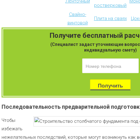
Ленточный
Мон
ростверковый
Свайно-
Плита на сваях
Цок
винтовой
Получите бесплатный рас
(Специалист задаст уточняющие вопрос
индивидуальную смету)
Последовательность предварительной подготовк
Чтобы
избежать
нежелательных последствий, которые могут возникнуть как в