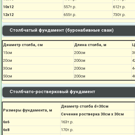
10х12
557т.р.
612т.р.
12х12
655т.р.
730т.р.
Столбчатый фундамент (буронабивные сваи)
Диаметр столба, см
Длина столба, м
Ц
15см
200см
3
20см
200см
4
30см
200см
4
50см
200см
4
Столбчато-ростверковый фундамент
Диаметр столба d=30см
Размеры фундамента, м
Сечение ростверка 30см х 30см
6х6
163т.р.
6х8
170
т.р.