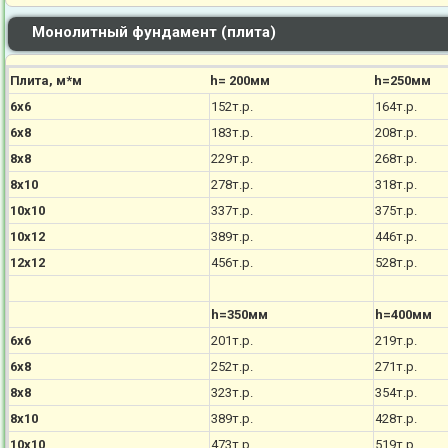
Монолитный фундамент (плита)
Плита, м*м
h= 200мм
h=250мм
6х6
152т.р.
164т.р.
6х8
183т.р.
208т.р.
8х8
229т.р.
268т.р.
8х10
278т.р.
318т.р.
10х10
337т.р.
375т.р.
10х12
389т.р.
446т.р.
12х12
456т.р.
528т.р.
h=350мм
h=400мм
6х6
201т.р.
219т.р.
6х8
252т.р.
271т.р.
8х8
323т.р.
354т.р.
8х10
389т.р.
428т.р.
10х10
473т.р.
519т.р.