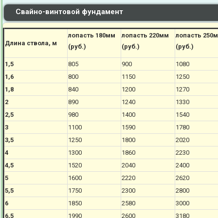
Свайно-винтовой фундамент
лопасть 180мм
лопасть 220мм
лопасть 250
Длина ствола, м
(руб.)
(руб.)
(руб.)
1,5
805
900
1080
1,6
800
1150
1250
1,8
840
1200
1270
2
890
1240
1330
2,5
980
1400
1540
3
1100
1590
1780
3,5
1250
1800
2020
4
1300
1860
2230
4,5
1520
2040
2400
5
1600
2220
2620
5,5
1750
2300
2800
6
1850
2580
3000
6,5
1990
2600
3180