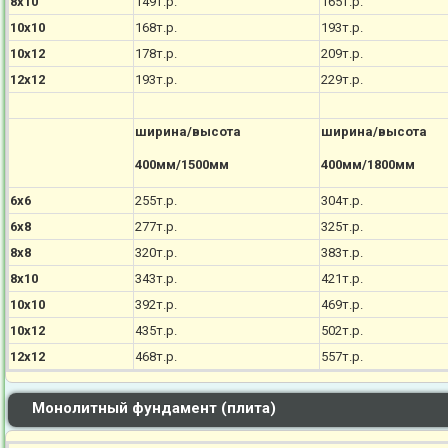
8х10
149т.р.
165т.р.
10х10
168т.р.
193т.р.
10х12
178т.р.
209т.р.
12х12
193т.р.
229т.р.
ширина/высота
ширина/высота
400мм/1500мм
400мм/1800мм
6х6
255т.р.
304т.р.
6х8
277т.р.
325т.р.
8х8
320т.р.
383т.р.
8х10
343т.р.
421т.р.
10х10
392т.р.
469т.р.
10х12
435т.р.
502т.р.
12х12
468т.р.
557т.р.
Монолитный фундамент (плита)