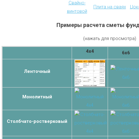
Свайно-
Плита на сваях
Цок
винтовой
Примеры расчета сметы фун
(нажать для просмотра)
4х4
6х6
Ленточный
Монолитный
Столбчато-ростверковый