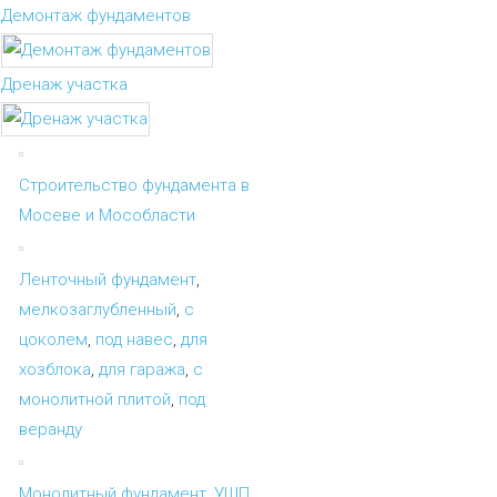
Демонтаж фундаментов
Дренаж участка
Строительство фундамента в
Мосеве и Мособласти
Ленточный фундамент
,
мелкозаглубленный
,
с
цоколем
,
под навес
,
для
хозблока
,
для гаража
,
с
монолитной плитой
,
под
веранду
Монолитный фундамент
,
УШП
,