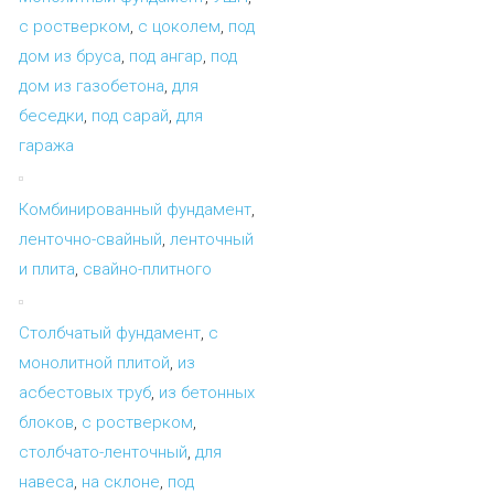
с ростверком
,
с цоколем
,
под
дом из бруса
,
под ангар
,
под
дом из газобетона
,
для
беседки
,
под сарай
,
для
гаража
Комбинированный фундамент
,
ленточно-свайный
,
ленточный
и плита
,
свайно-плитного
Столбчатый фундамент
,
с
монолитной плитой
,
из
асбестовых труб
,
из бетонных
блоков
,
с ростверком
,
столбчато-ленточный
,
для
навеса
,
на склоне
,
под