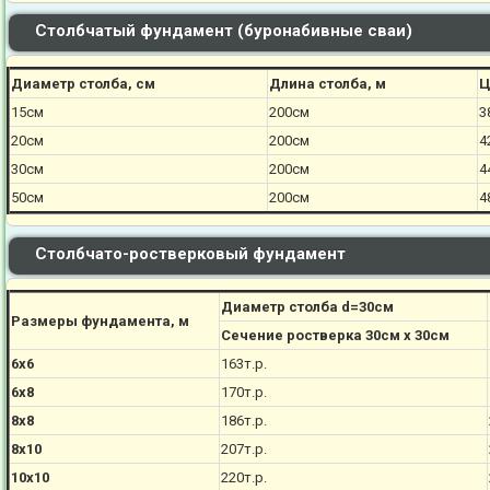
Столбчатый фундамент (буронабивные сваи)
Диаметр столба, см
Длина столба, м
Ц
15см
200см
3
20см
200см
4
30см
200см
4
50см
200см
4
Столбчато-ростверковый фундамент
Диаметр столба d=30см
Размеры фундамента, м
Сечение ростверка 30см х 30см
6х6
163т.р.
6х8
170
т.р.
8х8
186
т.р.
8х10
207
т.р.
10х10
220
т.р.