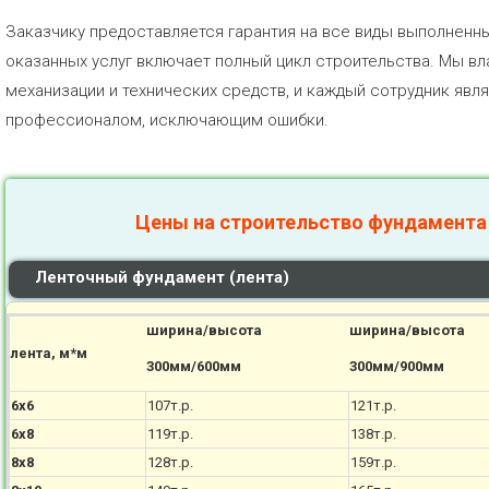
Заказчику предоставляется гарантия на все виды выполненн
оказанных услуг включает полный цикл строительства. Мы 
механизации и технических средств, и каждый сотрудник яв
профессионалом, исключающим ошибки.
Цены на строительство фундамента
Ленточный фундамент (лента)
ширина/высота
ширина/высота
лента, м*м
300мм/600мм
300мм/900мм
6х6
107т.р.
121т.р.
6х8
119т.р.
138т.р.
8х8
128т.р.
159т.р.