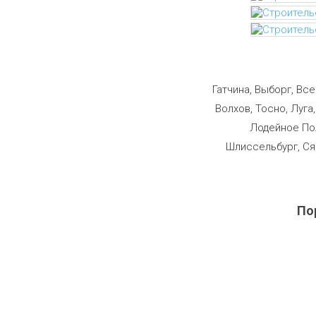
Строим
Гатчина, Выборг, Вс
Волхов, Тосно, Луга
Лодейное Пол
Шлиссельбург, Ся
По