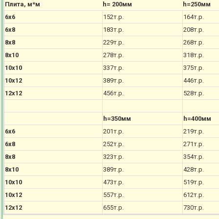
Плита, м*м
h= 200мм
h=250мм
6х6
152т.р.
164т.р.
6х8
183т.р.
208т.р.
8х8
229т.р.
268т.р.
8х10
278т.р.
318т.р.
10х10
337т.р.
375т.р.
10х12
389т.р.
446т.р.
12х12
456т.р.
528т.р.
h=350мм
h=400мм
6х6
201т.р.
219т.р.
6х8
252т.р.
271т.р.
8х8
323т.р.
354т.р.
8х10
389т.р.
428т.р.
10х10
473т.р.
519т.р.
10х12
557т.р.
612т.р.
12х12
655т.р.
730т.р.