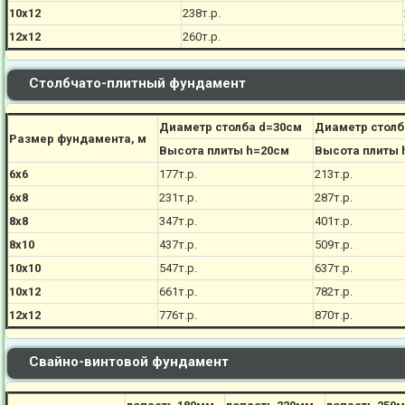
10х12
238
т.р.
12х12
260
т.р.
Столбчато-плитный фундамент
Диаметр столба d=30см
Диаметр столб
Размер фундамента, м
Высота плиты h=20см
Высота плиты 
6х6
177
т.р.
213
т.р.
6х8
231
т.р.
287
т.р.
8х8
347
т.р.
401
т.р.
8х10
437
т.р.
509
т.р.
10х10
547
т.р.
637
т.р.
10х12
661
т.р.
782
т.р.
12х12
776
т.р.
870
т.р.
Свайно-винтовой фундамент