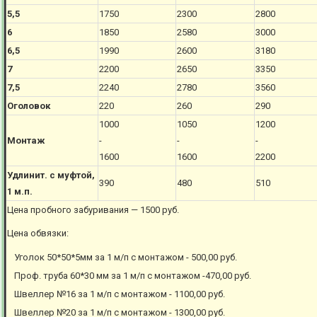
5,5
1750
2300
2800
6
1850
2580
3000
6,5
1990
2600
3180
7
2200
2650
3350
7,5
2240
2780
3560
Оголовок
220
260
290
1000
1050
1200
Монтаж
-
-
-
1600
1600
2200
Удлинит. с муфтой,
390
480
510
1 м.п.
Цена пробного забуривания — 1500 руб.
Цена обвязки:
Уголок 50*50*5мм за 1 м/п с монтажом - 500,00 руб.
Проф. труба 60*30 мм за 1 м/п с монтажом -470,00 руб.
Швеллер №16 за 1 м/п с монтажом - 1100,00 руб.
Швеллер №20 за 1 м/п с монтажом - 1300,00 руб.