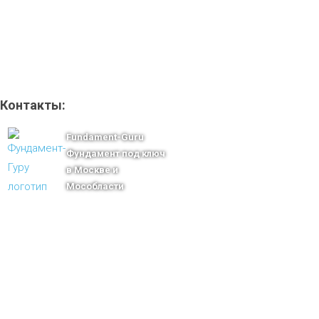
Контакты:
Fundament-Guru
Фундамент под ключ
в Москве и
Мособласти
тел.: +7-910-483-93-76
г. Москва
Ленинградский проспект 37 корпус 3 , БЦ «Авиатор»
Email: msk@fundament-guru.ru
ПОЛУЧИТЕ БЕСПЛАТНУЮ КОНСУ
СПЕЦИАЛИСТА