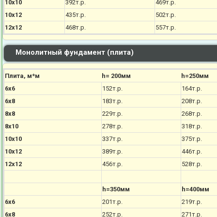
10х10
392т.р.
469т.р.
10х12
435т.р.
502т.р.
12х12
468т.р.
557т.р.
Монолитный фундамент (плита)
Плита, м*м
h= 200мм
h=250мм
6х6
152т.р.
164т.р.
6х8
183т.р.
208т.р.
8х8
229т.р.
268т.р.
8х10
278т.р.
318т.р.
10х10
337т.р.
375т.р.
10х12
389т.р.
446т.р.
12х12
456т.р.
528т.р.
h=350мм
h=400мм
6х6
201т.р.
219т.р.
6х8
252т.р.
271т.р.