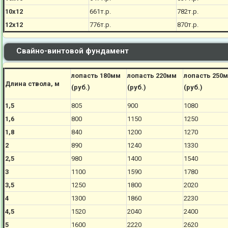
10х12
661
т.р.
782
т.р.
12х12
776
т.р.
870
т.р.
Свайно-винтовой фундамент
лопасть 180мм
лопасть 220мм
лопасть 250
Длина ствола, м
(руб.)
(руб.)
(руб.)
1,5
805
900
1080
1,6
800
1150
1250
1,8
840
1200
1270
2
890
1240
1330
2,5
980
1400
1540
3
1100
1590
1780
3,5
1250
1800
2020
4
1300
1860
2230
4,5
1520
2040
2400
5
1600
2220
2620