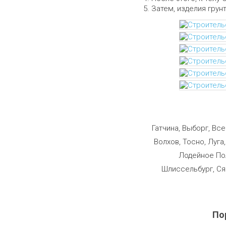
Затем, изделия грун
Строим
Гатчина, Выборг, Вс
Волхов, Тосно, Луга
Лодейное Пол
Шлиссельбург, Ся
По