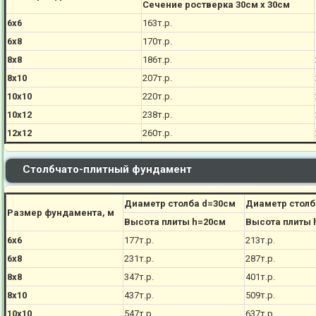
Сечение ростверка 30см х 30см
6х6
163т.р.
6х8
170
т.р.
8х8
186
т.р.
8х10
207
т.р.
10х10
220
т.р.
10х12
238
т.р.
12х12
260
т.р.
Столбчато-плитный фундамент
Диаметр столба d=30см
Диаметр столб
Размер фундамента, м
Высота плиты h=20см
Высота плиты 
6х6
177
т.р.
213
т.р.
6х8
231
т.р.
287
т.р.
8х8
347
т.р.
401
т.р.
8х10
437
т.р.
509
т.р.
10х10
547
т.р.
637
т.р.