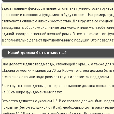
Здесь главным фактором является степень пучинистости грунтов.
прочности и жесткости фундамента будут строже. Например, фун
отличаются слишком низкой жесткостью. Для грунтов со средней
закладывать сборно-монолитные или монолитные железобетонн
единой пространственной жесткой рамы. В нее включают все фу
Дополнительно делают противопучинную подушку. Это позволяе
Какой должна быть отмостка?
Она делается для отвода воды, стекающей с крыши, а также для 
Ширина отмостки – минимум 70 см. Кроме того, она должна быть н
стекающая с крыши вода размоет грунт и застоится под домом.
Если грунты просадочные, то ширина отмостки должна составлять
на 30 см шире фундаментных пазух.
Отмостка делается с уклоном 1:5. В ее составе должен быть по
покрытие (бетон толщиной от 8 см). необходимо снять раститель
глубину 10-15 см и заложить слой мягкой глины. Его нужно хорошо