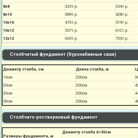
8х8
323т.р.
354т.р.
8х10
389т.р.
428т.р.
10х10
473т.р.
519т.р.
10х12
557т.р.
612т.р.
12х12
655т.р.
730т.р.
Столбчатый фундамент (буронабивные сваи)
Диаметр столба, см
Длина столба, м
Ц
15см
200см
3
20см
200см
4
30см
200см
4
50см
200см
4
Столбчато-ростверковый фундамент
Диаметр столба d=30см
Размеры фундамента, м