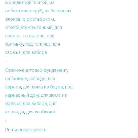
монолитной плитой
,
из
асбестовых труб
,
из бетонных
блоков
,
с ростверком
,
столбчато-ленточный
,
для
навеса
,
на склоне
,
под
бытовку
,
под теплицу
,
для
гаража
,
для забора
Свайно-винтовой фундамент
,
на склоне
,
на воде
,
для
пирсов
,
для дома из бруса
,
под
каркасный дом
,
для дома из
бревна
,
для забора
,
для
веранды
,
для хозблока
Рытье котлованов