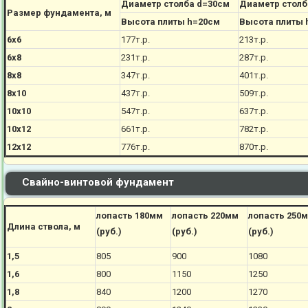
Диаметр столба d=30см
Диаметр столб
Размер фундамента, м
Высота плиты h=20см
Высота плиты 
6х6
177
т.р.
213
т.р.
6х8
231
т.р.
287
т.р.
8х8
347
т.р.
401
т.р.
8х10
437
т.р.
509
т.р.
10х10
547
т.р.
637
т.р.
10х12
661
т.р.
782
т.р.
12х12
776
т.р.
870
т.р.
Свайно-винтовой фундамент
лопасть 180мм
лопасть 220мм
лопасть 250
Длина ствола, м
(руб.)
(руб.)
(руб.)
1,5
805
900
1080
1,6
800
1150
1250
1,8
840
1200
1270