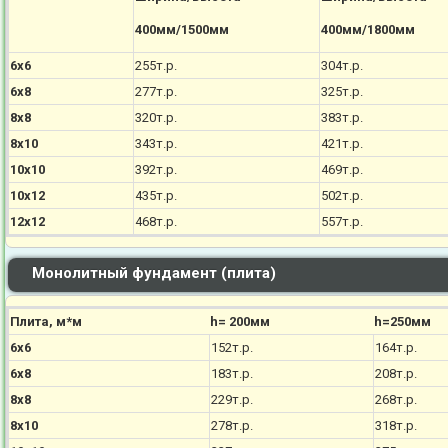
400мм/1500мм
400мм/1800мм
6х6
255т.р.
304т.р.
6х8
277т.р.
325т.р.
8х8
320т.р.
383т.р.
8х10
343т.р.
421т.р.
10х10
392т.р.
469т.р.
10х12
435т.р.
502т.р.
12х12
468т.р.
557т.р.
Монолитный фундамент (плита)
Плита, м*м
h= 200мм
h=250мм
6х6
152т.р.
164т.р.
6х8
183т.р.
208т.р.
8х8
229т.р.
268т.р.
8х10
278т.р.
318т.р.