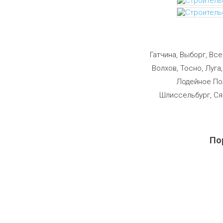
Строим
Гатчина, Выборг, Вс
Волхов, Тосно, Луга
Лодейное Пол
Шлиссельбург, Ся
По