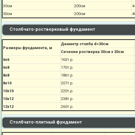
30см
200см
4
50см
200см
4
Столбчато-ростверковый фундамент
Диаметр столба d=30см
Размеры фундамента, м
Сечение ростверка 30см х 30см
6х6
163т.р.
6х8
170
т.р.
8х8
186
т.р.
8х10
207
т.р.
10х10
220
т.р.
10х12
238
т.р.
12х12
260
т.р.
Столбчато-плитный фундамент