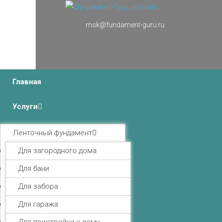
msk@fundament-guru.ru
г.Москва, Ленинградский проспект 37 корпус 3 , БЦ
«Авиатор»
Главная
Услуги
Ленточный фундамент
Для загородного дома
Для бани
Для забора
Для гаража