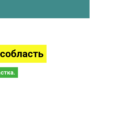
собласть
стка.