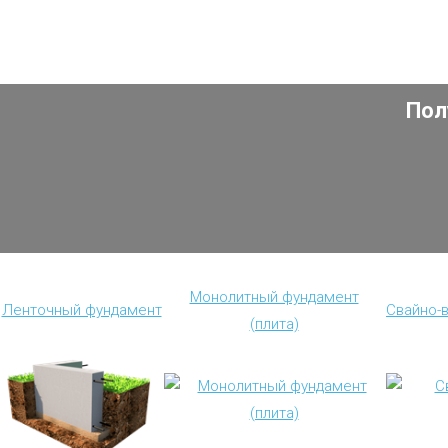
Пол
Монолитный фундамент
Ленточный фундамент
Свайно-
(плита)