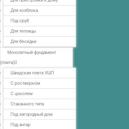
Для пристройки к дому
Для хозблока
Под сруб
Для теплицы
Для беседки
Монолитный фундамент
(плита)
Шведская плита УШП
С ростверком
С цоколем
Стаканного типа
Под загородный дом
Под ангар