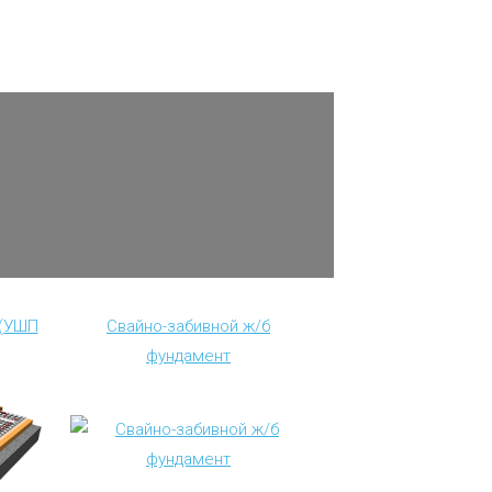
 (УШП
Свайно-забивной ж/б
фундамент