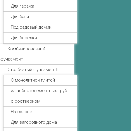
Для гаража
Для бани
Под садовый домик
Для беседки
Комбинированный
фундамент
Столбчатый фундамент
С монолитной плитой
из асбестоцементных труб
с ростверком
На склоне
Для загородного дома