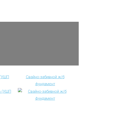
 (УШП
Свайно-забивной ж/б
фундамент