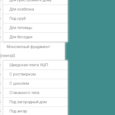
Для пристройки к дому
Для хозблока
Под сруб
Для теплицы
Для беседки
Монолитный фундамент
(плита)
Шведская плита УШП
С ростверком
С цоколем
Стаканного типа
Под загородный дом
Под ангар