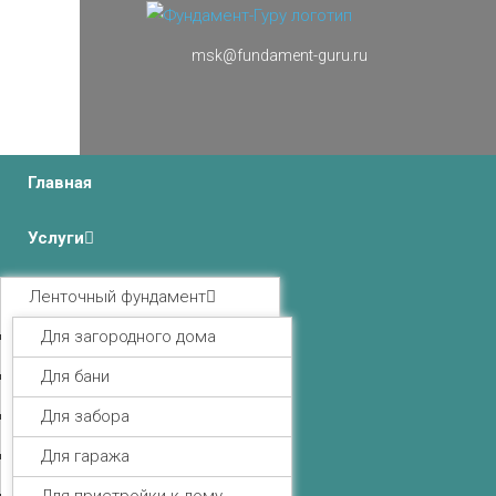
msk@fundament-guru.ru
г.Москва, Ленинградский проспект 37 корпус 3 , БЦ
«Авиатор»
Главная
Услуги
Ленточный фундамент
Для загородного дома
Для бани
Для забора
Для гаража