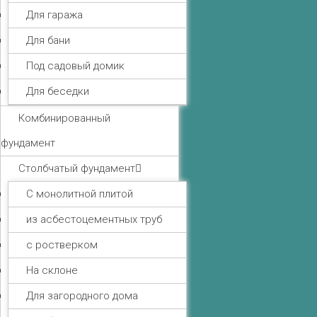
Для гаража
Для бани
Под садовый домик
Для беседки
Комбинированный
фундамент
Столбчатый фундамент
С монолитной плитой
из асбестоцементных труб
с ростверком
На склоне
Для загородного дома