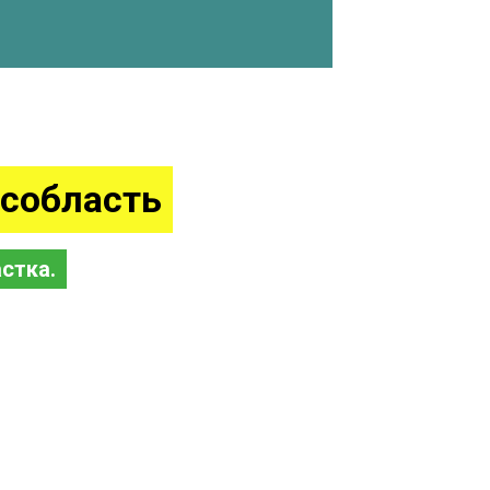
собласть
стка.