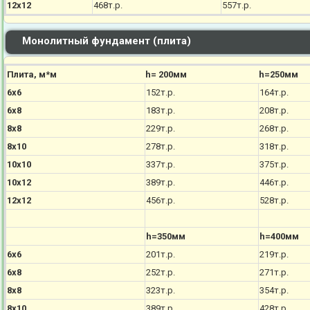
12х12
468т.р.
557т.р.
Монолитный фундамент (плита)
Плита, м*м
h= 200мм
h=250мм
6х6
152т.р.
164т.р.
6х8
183т.р.
208т.р.
8х8
229т.р.
268т.р.
8х10
278т.р.
318т.р.
10х10
337т.р.
375т.р.
10х12
389т.р.
446т.р.
12х12
456т.р.
528т.р.
h=350мм
h=400мм
6х6
201т.р.
219т.р.
6х8
252т.р.
271т.р.
8х8
323т.р.
354т.р.
8х10
389т.р.
428т.р.