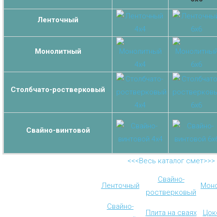
Ленточный
Монолитный
Столбчато-ростверковый
Свайно-винтовой
<<<Весь каталог смет>>>
Свайно-
Ленточный
Мон
ростверковый
Свайно-
Плита на сваях
Цок