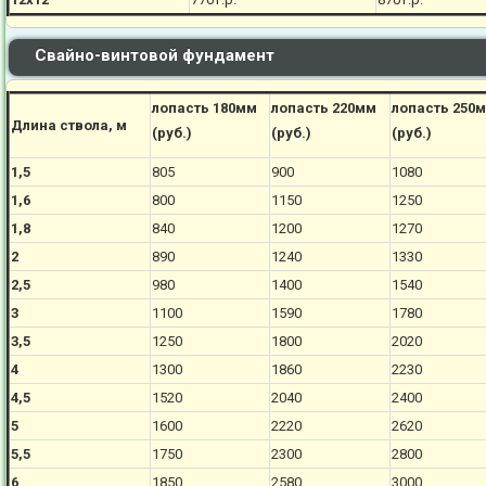
Свайно-винтовой фундамент
лопасть 180мм
лопасть 220мм
лопасть 250
Длина ствола, м
(руб.)
(руб.)
(руб.)
1,5
805
900
1080
1,6
800
1150
1250
1,8
840
1200
1270
2
890
1240
1330
2,5
980
1400
1540
3
1100
1590
1780
3,5
1250
1800
2020
4
1300
1860
2230
4,5
1520
2040
2400
5
1600
2220
2620
5,5
1750
2300
2800
6
1850
2580
3000