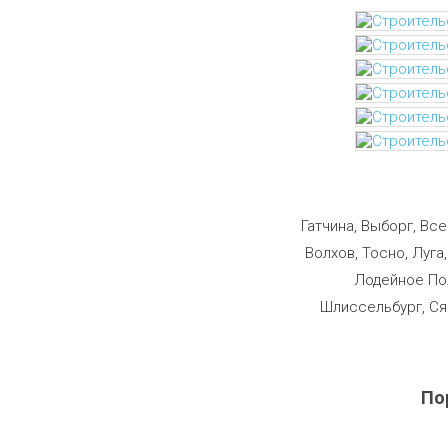
Строим
Гатчина, Выборг, Вс
Волхов, Тосно, Луга
Лодейное Пол
Шлиссельбург, Ся
По