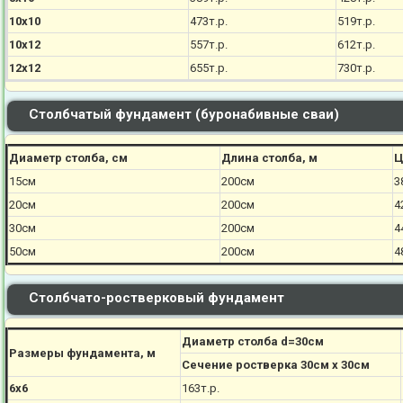
10х10
473т.р.
519т.р.
10х12
557т.р.
612т.р.
12х12
655т.р.
730т.р.
Столбчатый фундамент (буронабивные сваи)
Диаметр столба, см
Длина столба, м
Ц
15см
200см
3
20см
200см
4
30см
200см
4
50см
200см
4
Столбчато-ростверковый фундамент
Диаметр столба d=30см
Размеры фундамента, м
Сечение ростверка 30см х 30см
6х6
163т.р.