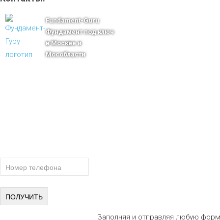
Fundament-Guru
Фундамент под ключ
в Москве и
Мособласти
тел.: +7-910-483-93-76
г. Москва
Ленинградский проспект 37 корпус 3 , БЦ «Авиатор»
Email: msk@fundament-guru.ru
ПОЛУЧИТЕ БЕСПЛАТНУЮ КОНСУ
СПЕЦИАЛИСТА
Заполняя и отправляя любую форм