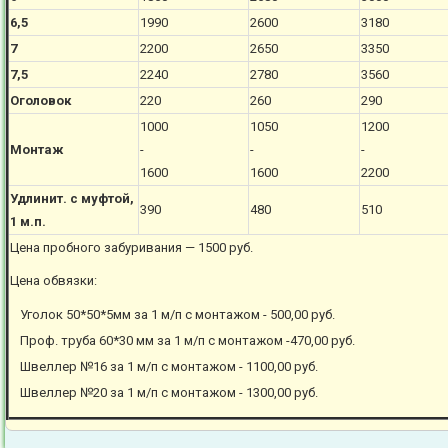
6,5
1990
2600
3180
7
2200
2650
3350
7,5
2240
2780
3560
Оголовок
220
260
290
1000
1050
1200
Монтаж
-
-
-
1600
1600
2200
Удлинит. с муфтой,
390
480
510
1 м.п.
Цена пробного забуривания — 1500 руб.
Цена обвязки:
Уголок 50*50*5мм за 1 м/п с монтажом - 500,00 руб.
Проф. труба 60*30 мм за 1 м/п с монтажом -470,00 руб.
Швеллер №16 за 1 м/п с монтажом - 1100,00 руб.
Швеллер №20 за 1 м/п с монтажом - 1300,00 руб.