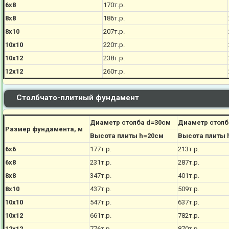
6х8
170
т.р.
8х8
186
т.р.
8х10
207
т.р.
10х10
220
т.р.
10х12
238
т.р.
12х12
260
т.р.
Столбчато-плитный фундамент
Диаметр столба d=30см
Диаметр столб
Размер фундамента, м
Высота плиты h=20см
Высота плиты 
6х6
177
т.р.
213
т.р.
6х8
231
т.р.
287
т.р.
8х8
347
т.р.
401
т.р.
8х10
437
т.р.
509
т.р.
10х10
547
т.р.
637
т.р.
10х12
661
т.р.
782
т.р.
12х12
776
т.р.
870
т.р.