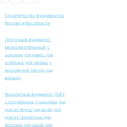
Строительство фундамента в
Мосеве и Мособласти
Ленточный фундамент
,
мелкозаглубленный
,
с
цоколем
,
под навес
,
для
хозблока
,
для гаража
,
с
монолитной плитой
,
под
веранду
Монолитный фундамент
,
УШП
,
с ростверком
,
с цоколем
,
под
дом из бруса
,
под ангар
,
под
дом из газобетона
,
для
беседки
,
под сарай
,
для