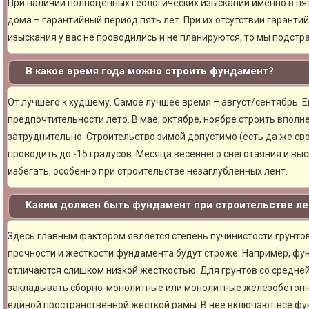
При наличии полноценных геологических изысканий именно в пя
дома – гарантийный период пять лет. При их отсутствии гарантий
изыскания у вас не проводились и не планируются, то мы подст
В какое время года можно строить фундамент?
От лучшего к худшему. Самое лучшее время – август/сентябрь. Ещ
предпочтительности лето. В мае, октябре, ноябре строить вполн
затруднительно. Строительство зимой допустимо (есть да же сво
проводить до -15 градусов. Месяца весеннего снеготаяния и вы
избегать, особенно при строительстве незаглубленных лент.
Каким должен быть фундамент при строительстве ле
Здесь главным фактором является степень пучинистости грунтов.
прочности и жесткости фундамента будут строже. Например, фу
отличаются слишком низкой жесткостью. Для грунтов со средне
закладывать сборно-монолитные или монолитные железобетон
единой пространственной жесткой рамы. В нее включают все фу