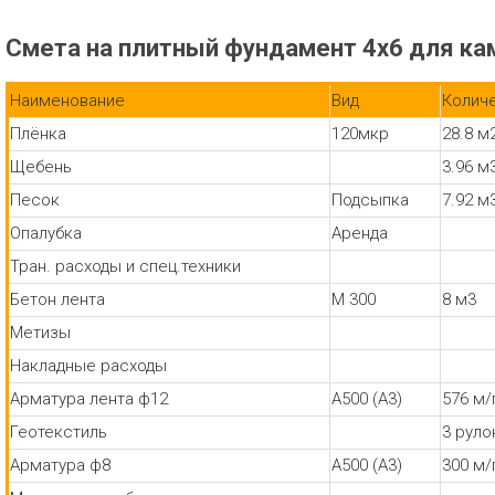
Смета на плитный фундамент 4х6 для ка
Наименование
Вид
Колич
Плёнка
120мкр
28.8 м
Щебень
3.96 м
Песок
Подсыпка
7.92 м
Опалубка
Аренда
Тран. расходы и спец.техники
Бетон лента
М 300
8 м3
Метизы
Накладные расходы
Арматура лента ф12
А500 (А3)
576 м/
Геотекстиль
3 руло
Арматура ф8
А500 (А3)
300 м/