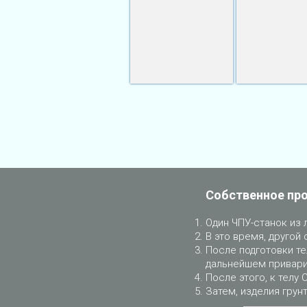
Собственное пр
Один ЧПУ-станок из 
В это время, другой 
После подготовки те
дальнейшем приварит
После этого, к телу 
Затем, изделия грун