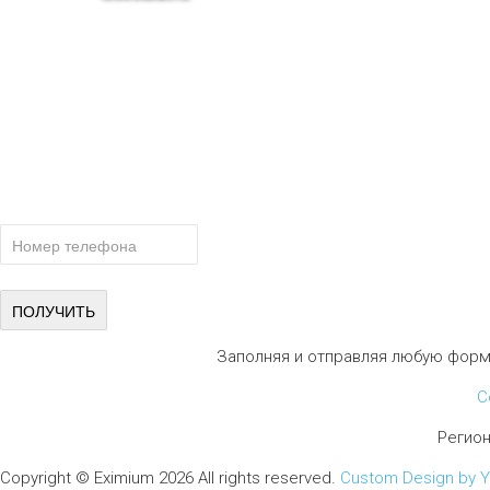
тел.: +7-910-483-93-76
г. Москва
Ленинградский проспект 37 корпус 3 , БЦ «Авиатор»
Email: msk@fundament-guru.ru
ПОЛУЧИТЕ БЕСПЛАТНУЮ КОНСУ
СПЕЦИАЛИСТА
Заполняя и отправляя любую форм
С
Регио
Copyright ©
Eximium
2026 All rights reserved.
Custom Design by 