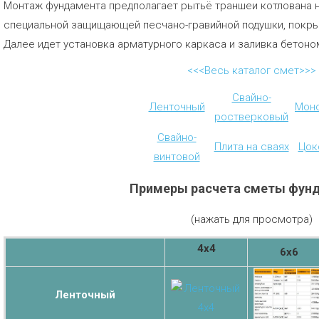
Монтаж фундамента предполагает рытьё траншеи котлована н
специальной защищающей песчано-гравийной подушки, покры
Далее идет установка арматурного каркаса и заливка бетоно
<<<Весь каталог смет>>>
Свайно-
Ленточный
Мон
ростверковый
Свайно-
Плита на сваях
Цок
винтовой
Примеры расчета сметы фун
(нажать для просмотра)
4х4
6х6
Ленточный