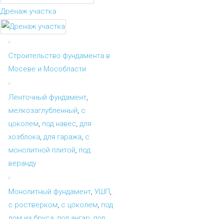
Дренаж участка
Строительство фундамента в
Мосеве и Мособласти
Ленточный фундамент
,
мелкозаглубленный
,
с
цоколем
,
под навес
,
для
хозблока
,
для гаража
,
с
монолитной плитой
,
под
веранду
Монолитный фундамент
,
УШП
,
с ростверком
,
с цоколем
,
под
дом из бруса
,
под ангар
,
под