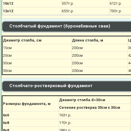
10х12
557т.р.
612т.р.
12х12
655т.р.
730т.р.
Столбчатый фундамент (буронабивные сваи)
Диаметр столба, см
Длина столба, м
Ц
15см
200см
3
20см
200см
4
30см
200см
4
50см
200см
4
Столбчато-ростверковый фундамент
Диаметр столба d=30см
Размеры фундамента, м
Сечение ростверка 30см х 30см
6х6
163т.р.
6х8
170
т.р.
8х8
186
т.р.