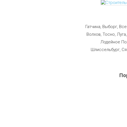
Строим
Гатчина, Выборг, Вс
Волхов, Тосно, Луга
Лодейное Пол
Шлиссельбург, Ся
По