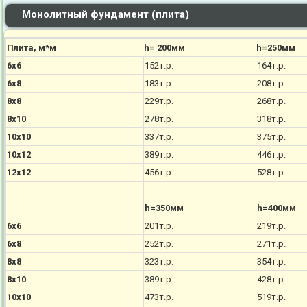
Монолитный фундамент (плита)
Плита, м*м
h= 200мм
h=250мм
6х6
152т.р.
164т.р.
6х8
183т.р.
208т.р.
8х8
229т.р.
268т.р.
8х10
278т.р.
318т.р.
10х10
337т.р.
375т.р.
10х12
389т.р.
446т.р.
12х12
456т.р.
528т.р.
h=350мм
h=400мм
6х6
201т.р.
219т.р.
6х8
252т.р.
271т.р.
8х8
323т.р.
354т.р.
8х10
389т.р.
428т.р.
10х10
473т.р.
519т.р.