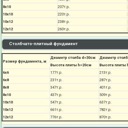
8х10
207
т.р.
10х10
220
т.р.
10х12
238
т.р.
12х12
260
т.р.
Столбчато-плитный фундамент
Диаметр столба d=30см
Диаметр столб
Размер фундамента, м
Высота плиты h=20см
Высота плиты 
6х6
177
т.р.
213
т.р.
6х8
231
т.р.
287
т.р.
8х8
347
т.р.
401
т.р.
8х10
437
т.р.
509
т.р.
10х10
547
т.р.
637
т.р.
10х12
661
т.р.
782
т.р.
12х12
776
т.р.
870
т.р.