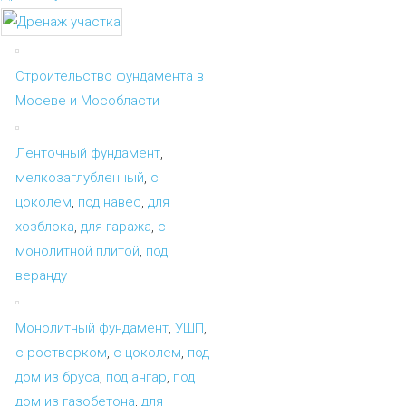
Строительство фундамента в
Мосеве и Мособласти
Ленточный фундамент
,
мелкозаглубленный
,
с
цоколем
,
под навес
,
для
хозблока
,
для гаража
,
с
монолитной плитой
,
под
веранду
Монолитный фундамент
,
УШП
,
с ростверком
,
с цоколем
,
под
дом из бруса
,
под ангар
,
под
дом из газобетона
,
для