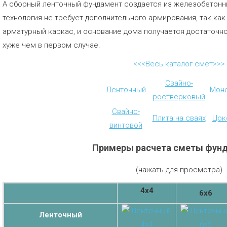
А сборный ленточный фундамент создается из железобетонны
технология не требует дополнительного армирования, так ка
арматурный каркас, и основание дома получается достаточно
хуже чем в первом случае.
<<<Весь каталог смет>>>
Свайно-
Ленточный
Мон
ростверковый
Свайно-
Плита на сваях
Цок
винтовой
Примеры расчета сметы фун
(нажать для просмотра)
4х4
6х6
Ленточный