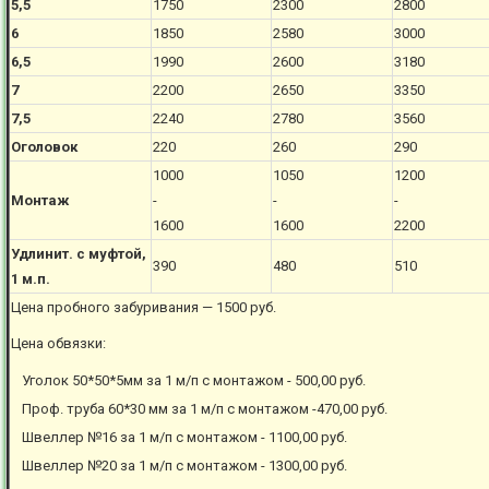
5,5
1750
2300
2800
6
1850
2580
3000
6,5
1990
2600
3180
7
2200
2650
3350
7,5
2240
2780
3560
Оголовок
220
260
290
1000
1050
1200
Монтаж
-
-
-
1600
1600
2200
Удлинит. с муфтой,
390
480
510
1 м.п.
Цена пробного забуривания — 1500 руб.
Цена обвязки:
Уголок 50*50*5мм за 1 м/п с монтажом - 500,00 руб.
Проф. труба 60*30 мм за 1 м/п с монтажом -470,00 руб.
Швеллер №16 за 1 м/п с монтажом - 1100,00 руб.
Швеллер №20 за 1 м/п с монтажом - 1300,00 руб.