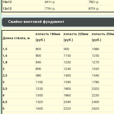
10х12
661
т.р.
782
т.р.
12х12
776
т.р.
870
т.р.
Свайно-винтовой фундамент
лопасть 180мм
лопасть 220мм
лопасть 250
Длина ствола, м
(руб.)
(руб.)
(руб.)
1,5
805
900
1080
1,6
800
1150
1250
1,8
840
1200
1270
2
890
1240
1330
2,5
980
1400
1540
3
1100
1590
1780
3,5
1250
1800
2020
4
1300
1860
2230
4,5
1520
2040
2400
5
1600
2220
2620