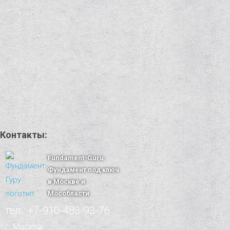
Контакты:
Fundament-Guru
Фундамент под ключ
в Москве и
Мособласти
тел.: +7-910-483-93-76
г. Москва