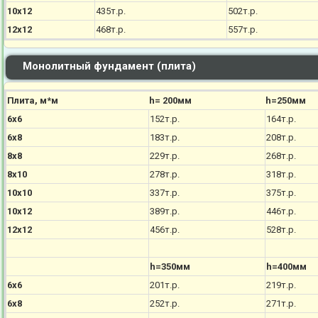
10х12
435т.р.
502т.р.
12х12
468т.р.
557т.р.
Монолитный фундамент (плита)
Плита, м*м
h= 200мм
h=250мм
6х6
152т.р.
164т.р.
6х8
183т.р.
208т.р.
8х8
229т.р.
268т.р.
8х10
278т.р.
318т.р.
10х10
337т.р.
375т.р.
10х12
389т.р.
446т.р.
12х12
456т.р.
528т.р.
h=350мм
h=400мм
6х6
201т.р.
219т.р.
6х8
252т.р.
271т.р.