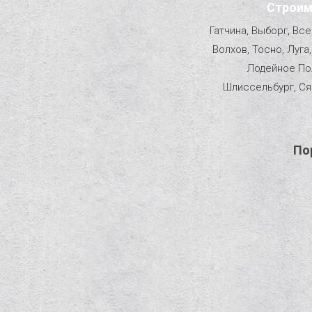
Строим
Гатчина, Выборг, Вс
Волхов, Тосно, Луга
Лодейное Пол
Шлиссельбург, Ся
По