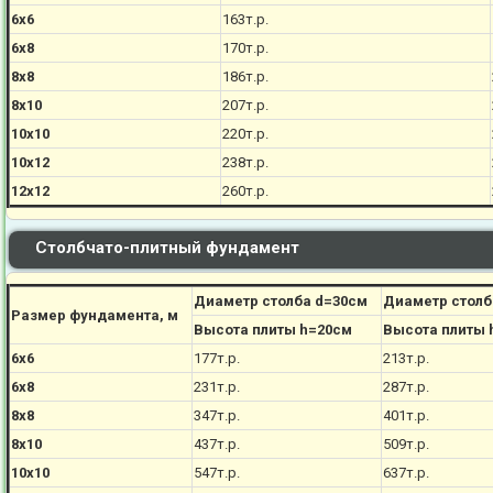
6х6
163т.р.
6х8
170
т.р.
8х8
186
т.р.
8х10
207
т.р.
10х10
220
т.р.
10х12
238
т.р.
12х12
260
т.р.
Столбчато-плитный фундамент
Диаметр столба d=30см
Диаметр столб
Размер фундамента, м
Высота плиты h=20см
Высота плиты 
6х6
177
т.р.
213
т.р.
6х8
231
т.р.
287
т.р.
8х8
347
т.р.
401
т.р.
8х10
437
т.р.
509
т.р.
10х10
547
т.р.
637
т.р.