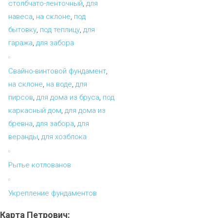
столбчато-ленточный
,
для
навеса
,
на склоне
,
под
бытовку
,
под теплицу
,
для
гаража
,
для забора
Свайно-винтовой фундамент
,
на склоне
,
на воде
,
для
пирсов
,
для дома из бруса
,
под
каркасный дом
,
для дома из
бревна
,
для забора
,
для
веранды
,
для хозблока
Рытье котлованов
Укрепление фундаментов
Карта
Петрович: