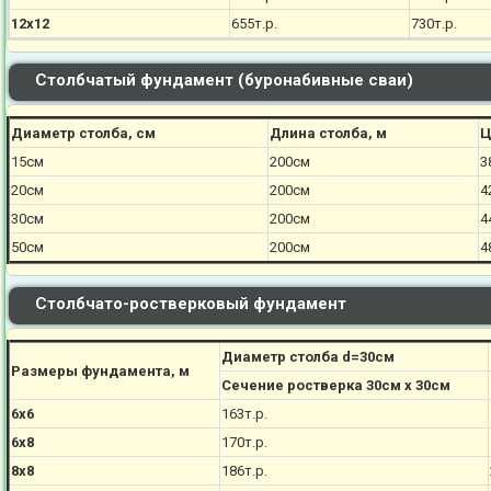
12х12
655т.р.
730т.р.
Столбчатый фундамент (буронабивные сваи)
Диаметр столба, см
Длина столба, м
Ц
15см
200см
3
20см
200см
4
30см
200см
4
50см
200см
4
Столбчато-ростверковый фундамент
Диаметр столба d=30см
Размеры фундамента, м
Сечение ростверка 30см х 30см
6х6
163т.р.
6х8
170
т.р.
8х8
186
т.р.