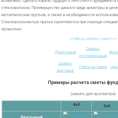
возможно, сделать каркас будущего ленточного фундамента 
стекловолокна. Преимущество данного вида арматуры в цене
металлических прутьев, а также в необходимости использова
Стекловолокнистые прутья скрепляются при помощи специал
проволоки.
<<<Весь каталог смет>>>
Свайно-
Ленточный
Мон
ростверковый
Свайно-
Плита на сваях
Цок
винтовой
Примеры расчета сметы фун
(нажать для просмотра)
4х4
6х6
Ленточный