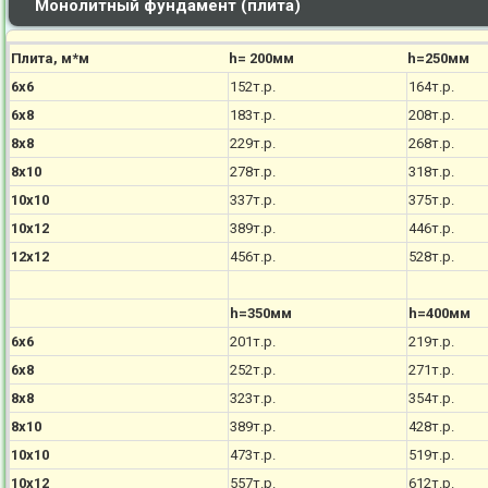
Монолитный фундамент (плита)
Плита, м*м
h= 200мм
h=250мм
6х6
152т.р.
164т.р.
6х8
183т.р.
208т.р.
8х8
229т.р.
268т.р.
8х10
278т.р.
318т.р.
10х10
337т.р.
375т.р.
10х12
389т.р.
446т.р.
12х12
456т.р.
528т.р.
h=350мм
h=400мм
6х6
201т.р.
219т.р.
6х8
252т.р.
271т.р.
8х8
323т.р.
354т.р.
8х10
389т.р.
428т.р.
10х10
473т.р.
519т.р.
10х12
557т.р.
612т.р.