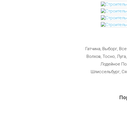
Строим
Гатчина, Выборг, Вс
Волхов, Тосно, Луга
Лодейное Пол
Шлиссельбург, Ся
По