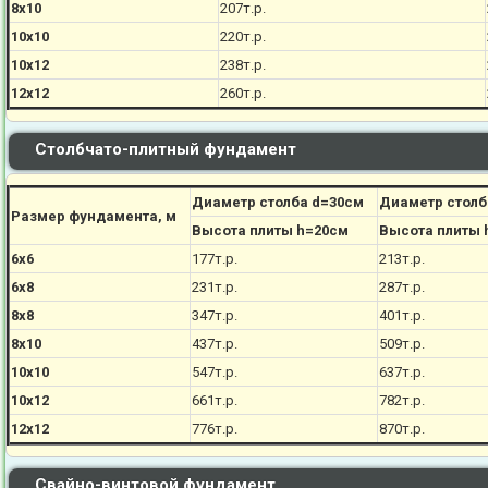
8х10
207
т.р.
10х10
220
т.р.
10х12
238
т.р.
12х12
260
т.р.
Столбчато-плитный фундамент
Диаметр столба d=30см
Диаметр столб
Размер фундамента, м
Высота плиты h=20см
Высота плиты 
6х6
177
т.р.
213
т.р.
6х8
231
т.р.
287
т.р.
8х8
347
т.р.
401
т.р.
8х10
437
т.р.
509
т.р.
10х10
547
т.р.
637
т.р.
10х12
661
т.р.
782
т.р.
12х12
776
т.р.
870
т.р.
Свайно-винтовой фундамент