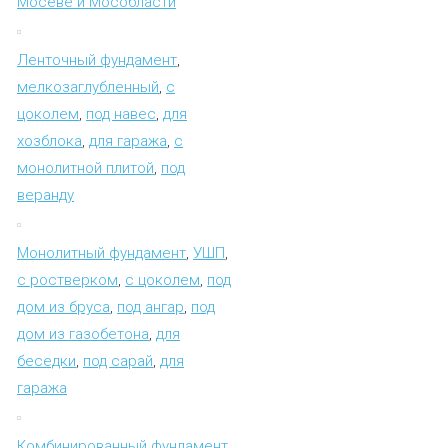
Мосеве и Мособласти
Ленточный фундамент
,
мелкозаглубленный
,
с
цоколем
,
под навес
,
для
хозблока
,
для гаража
,
с
монолитной плитой
,
под
веранду
Монолитный фундамент
,
УШП
,
с ростверком
,
с цоколем
,
под
дом из бруса
,
под ангар
,
под
дом из газобетона
,
для
беседки
,
под сарай
,
для
гаража
Комбинированный фундамент
,