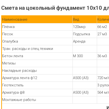
Смета на цокольный фундамент 10х10 д
Наименование
Вид
Колич
Плёнка
120мкр
66 м2
Песок
Подсыпка
27 м3
Опалубка
Аренда
Тран. расходы и спец.техники
Бетон лента
М 300
36 м3
Метизы
Накладные расходы
Арматура лента ф12
А500 (А3)
720 м/
Геотекстиль
3 руло
Арматура ф8
А500 (А3)
564 м/
Монтажные работы
И