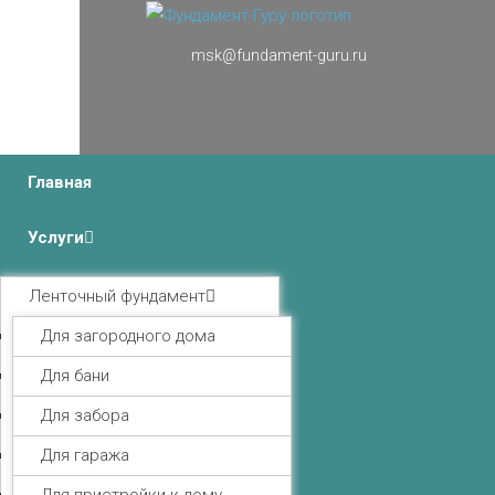
msk@fundament-guru.ru
г.Москва, Ленинградский проспект 37 корпус 3 , БЦ
«Авиатор»
Главная
Услуги
Ленточный фундамент
Для загородного дома
Для бани
Для забора
Для гаража