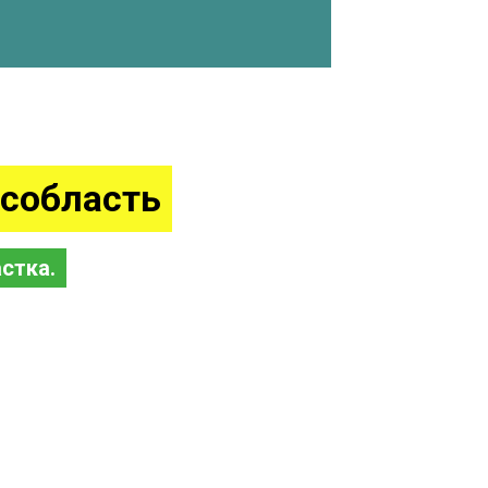
собласть
стка.