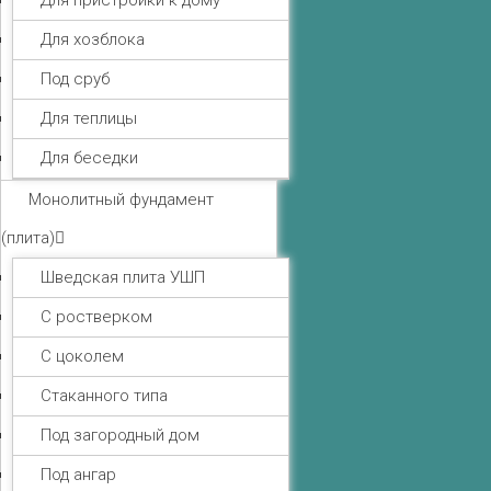
Для пристройки к дому
Для хозблока
Под сруб
Для теплицы
Для беседки
Монолитный фундамент
(плита)
Шведская плита УШП
С ростверком
С цоколем
Стаканного типа
Под загородный дом
Под ангар