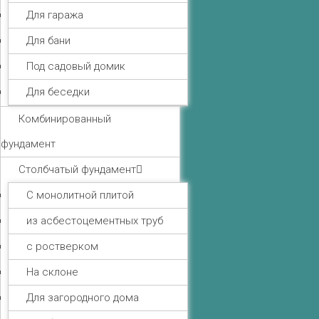
Для гаража
Для бани
Под садовый домик
Для беседки
Комбинированный
фундамент
Столбчатый фундамент
С монолитной плитой
из асбестоцементных труб
с ростверком
На склоне
Для загородного дома