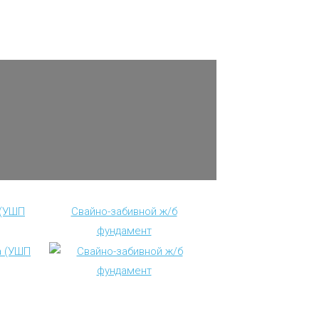
 (УШП
Свайно-забивной ж/б
фундамент