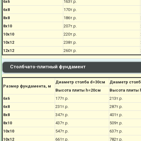
6х6
163т.р.
6х8
170
т.р.
8х8
186
т.р.
8х10
207
т.р.
10х10
220
т.р.
10х12
238
т.р.
12х12
260
т.р.
Столбчато-плитный фундамент
Диаметр столба d=30см
Диаметр столб
Размер фундамента, м
Высота плиты h=20см
Высота плиты 
6х6
177
т.р.
213
т.р.
6х8
231
т.р.
287
т.р.
8х8
347
т.р.
401
т.р.
8х10
437
т.р.
509
т.р.
10х10
547
т.р.
637
т.р.
10х12
661
т.р.
782
т.р.