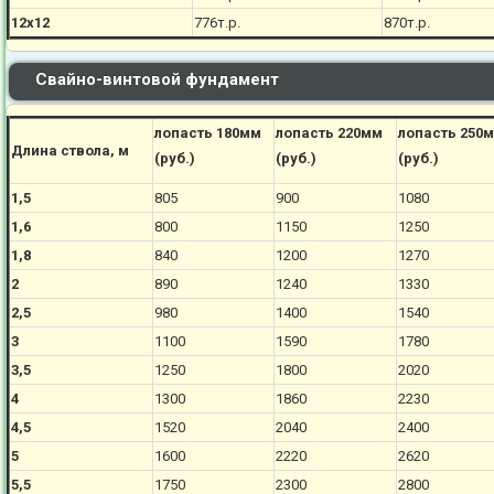
12х12
776
т.р.
870
т.р.
Свайно-винтовой фундамент
лопасть 180мм
лопасть 220мм
лопасть 250
Длина ствола, м
(руб.)
(руб.)
(руб.)
1,5
805
900
1080
1,6
800
1150
1250
1,8
840
1200
1270
2
890
1240
1330
2,5
980
1400
1540
3
1100
1590
1780
3,5
1250
1800
2020
4
1300
1860
2230
4,5
1520
2040
2400
5
1600
2220
2620
5,5
1750
2300
2800