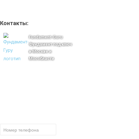
Контакты:
Fundament-Guru
Фундамент под ключ
в Москве и
Мособласти
тел.: +7-910-483-93-76
г. Москва
Ленинградский проспект 37 корпус 3 , БЦ «Авиатор»
Email: msk@fundament-guru.ru
ПОЛУЧИТЕ БЕСПЛАТНУЮ КОНСУ
СПЕЦИАЛИСТА