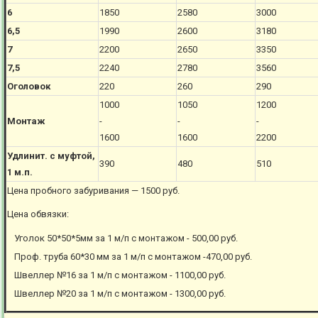
6
1850
2580
3000
6,5
1990
2600
3180
7
2200
2650
3350
7,5
2240
2780
3560
Оголовок
220
260
290
1000
1050
1200
Монтаж
-
-
-
1600
1600
2200
Удлинит. с муфтой,
390
480
510
1 м.п.
Цена пробного забуривания — 1500 руб.
Цена обвязки:
Уголок 50*50*5мм за 1 м/п с монтажом - 500,00 руб.
Проф. труба 60*30 мм за 1 м/п с монтажом -470,00 руб.
Швеллер №16 за 1 м/п с монтажом - 1100,00 руб.
Швеллер №20 за 1 м/п с монтажом - 1300,00 руб.