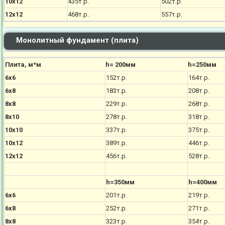
10х12
435т.р.
502т.р.
12х12
468т.р.
557т.р.
Монолитный фундамент (плита)
Плита, м*м
h= 200мм
h=250мм
6х6
152т.р.
164т.р.
6х8
183т.р.
208т.р.
8х8
229т.р.
268т.р.
8х10
278т.р.
318т.р.
10х10
337т.р.
375т.р.
10х12
389т.р.
446т.р.
12х12
456т.р.
528т.р.
h=350мм
h=400мм
6х6
201т.р.
219т.р.
6х8
252т.р.
271т.р.
8х8
323т.р.
354т.р.