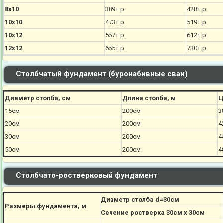
8х10
389т.р.
428т.р.
10х10
473т.р.
519т.р.
10х12
557т.р.
612т.р.
12х12
655т.р.
730т.р.
Столбчатый фундамент (буронабивные сваи)
Диаметр столба, см
Длина столба, м
Ц
15см
200см
3
20см
200см
4
30см
200см
4
50см
200см
4
Столбчато-ростверковый фундамент
Диаметр столба d=30см
Размеры фундамента, м
Сечение ростверка 30см х 30см