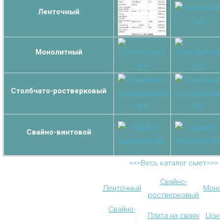
Ленточный
Монолитный
Столбчато-ростверковый
Свайно-винтовой
<<<Весь каталог смет>>>
Свайно-
Ленточный
Мон
ростверковый
Свайно-
Плита на сваях
Цок