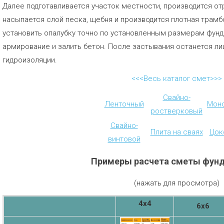
Далее подготавливается участок местности, производится от
насыпается слой песка, щебня и производится плотная трам
установить опалубку точно по установленным размерам фунд
армирование и залить бетон. После застывания останется ли
гидроизоляции.
<<<Весь каталог смет>>>
Свайно-
Ленточный
Мон
ростверковый
Свайно-
Плита на сваях
Цок
винтовой
Примеры расчета сметы фун
(нажать для просмотра)
4х4
6х6