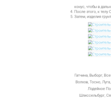
конус, чтобы в даль
После этого, к телу 
Затем, изделия грун
Строим
Гатчина, Выборг, Вс
Волхов, Тосно, Луга
Лодейное Пол
Шлиссельбург, Ся