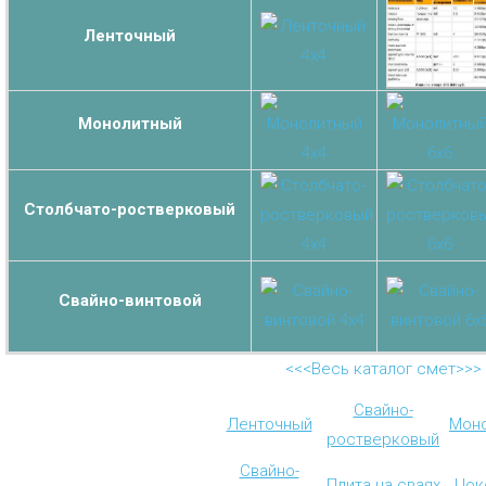
Ленточный
Монолитный
Столбчато-ростверковый
Свайно-винтовой
<<<Весь каталог смет>>>
Свайно-
Ленточный
Мон
ростверковый
Свайно-
Плита на сваях
Цок