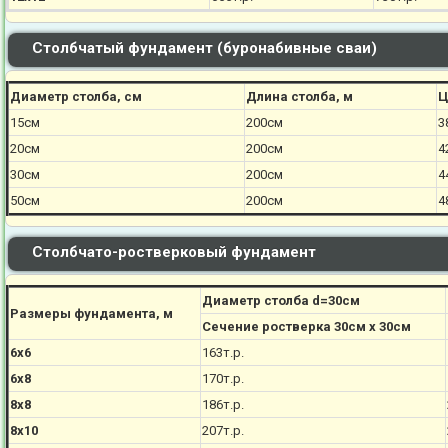
Столбчатый фундамент (буронабивные сваи)
Диаметр столба, см
Длина столба, м
Ц
15см
200см
3
20см
200см
4
30см
200см
4
50см
200см
4
Столбчато-ростверковый фундамент
Диаметр столба d=30см
Размеры фундамента, м
Сечение ростверка 30см х 30см
6х6
163т.р.
6х8
170
т.р.
8х8
186
т.р.
8х10
207
т.р.