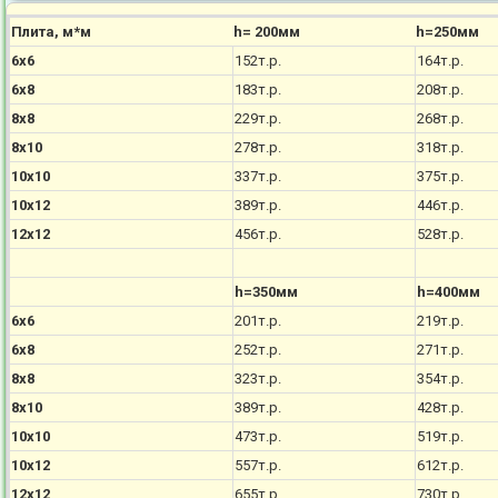
Плита, м*м
h= 200мм
h=250мм
6х6
152т.р.
164т.р.
6х8
183т.р.
208т.р.
8х8
229т.р.
268т.р.
8х10
278т.р.
318т.р.
10х10
337т.р.
375т.р.
10х12
389т.р.
446т.р.
12х12
456т.р.
528т.р.
h=350мм
h=400мм
6х6
201т.р.
219т.р.
6х8
252т.р.
271т.р.
8х8
323т.р.
354т.р.
8х10
389т.р.
428т.р.
10х10
473т.р.
519т.р.
10х12
557т.р.
612т.р.
12х12
655т.р.
730т.р.