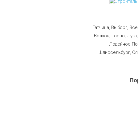
Строим
Гатчина, Выборг, Вс
Волхов, Тосно, Луга
Лодейное Пол
Шлиссельбург, Ся
По