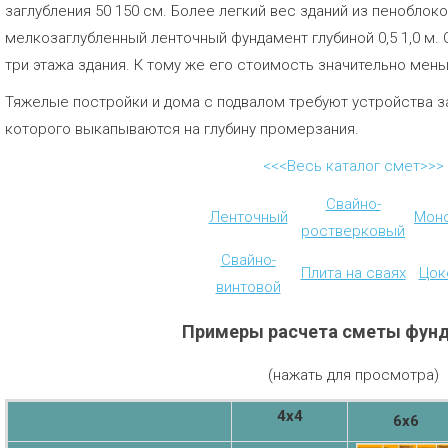
заглубления 50 150 см. Более легкий вес зданий из пеноблок
мелкозаглубленный ленточный фундамент глубиной 0,5 1,0 м.
три этажа здания. К тому же его стоимость значительно мень
Тяжелые постройки и дома с подвалом требуют устройства з
которого выкапываются на глубину промерзания.
<<<Весь каталог смет>>>
Свайно-
Ленточный
Мон
ростверковый
Свайно-
Плита на сваях
Цок
винтовой
Примеры расчета сметы фун
(нажать для просмотра)
4х4
6х6