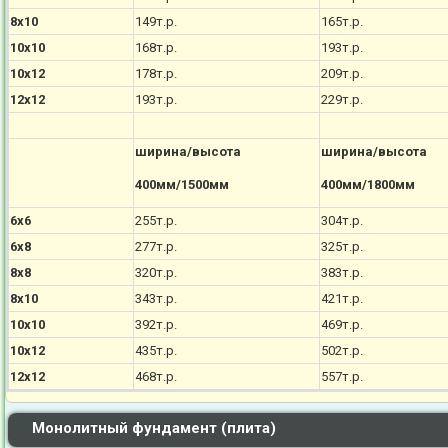
8х10
149т.р.
165т.р.
10х10
168т.р.
193т.р.
10х12
178т.р.
209т.р.
12х12
193т.р.
229т.р.
ширина/высота
ширина/высота
400мм/1500мм
400мм/1800мм
6х6
255т.р.
304т.р.
6х8
277т.р.
325т.р.
8х8
320т.р.
383т.р.
8х10
343т.р.
421т.р.
10х10
392т.р.
469т.р.
10х12
435т.р.
502т.р.
12х12
468т.р.
557т.р.
Монолитный фундамент (плита)