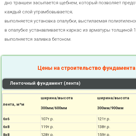
дно траншеи засыпается щебнем, который позволяет предот
каждый слой утрамбовывается;
выполняется установка опалубки, выстилаемая полиэтилено
в опалубке устанавливается каркас из арматуры толщиной 1
выполняется заливка бетоном.
Цены на строительство фундамента
Ленточный фундамент (лента)
ширина/высота
ширина/высота
лента, м*м
300мм/600мм
300мм/900мм
6х6
107т.р.
121т.р.
6х8
119т.р.
138т.р.
8х8
128т.р.
159т.р.