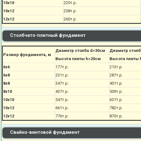
10х10
220
т.р.
10х12
238
т.р.
12х12
260
т.р.
Столбчато-плитный фундамент
Диаметр столба d=30см
Диаметр столб
Размер фундамента, м
Высота плиты h=20см
Высота плиты 
6х6
177
т.р.
213
т.р.
6х8
231
т.р.
287
т.р.
8х8
347
т.р.
401
т.р.
8х10
437
т.р.
509
т.р.
10х10
547
т.р.
637
т.р.
10х12
661
т.р.
782
т.р.
12х12
776
т.р.
870
т.р.
Свайно-винтовой фундамент