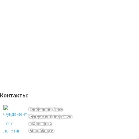
Контакты:
Fundament-Guru
Фундамент под ключ
в Москве и
Мособласти