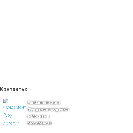
Контакты:
Fundament-Guru
Фундамент под ключ
в Москве и
Мособласти
тел.: +7-910-483-93-76