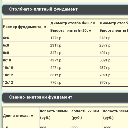
Столбчато-плитный фундамент
Диаметр столба d=30см
Диаметр столб
Размер фундамента, м
Высота плиты h=20см
Высота плиты 
6х6
177
т.р.
213
т.р.
6х8
231
т.р.
287
т.р.
8х8
347
т.р.
401
т.р.
8х10
437
т.р.
509
т.р.
10х10
547
т.р.
637
т.р.
10х12
661
т.р.
782
т.р.
12х12
776
т.р.
870
т.р.
Свайно-винтовой фундамент
лопасть 180мм
лопасть 220мм
лопасть 250
Длина ствола, м
(руб.)
(руб.)
(руб.)
1,5
805
900
1080