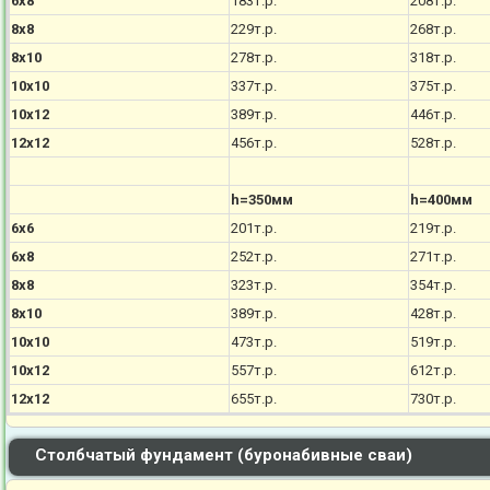
6х8
183т.р.
208т.р.
8х8
229т.р.
268т.р.
8х10
278т.р.
318т.р.
10х10
337т.р.
375т.р.
10х12
389т.р.
446т.р.
12х12
456т.р.
528т.р.
h=350мм
h=400мм
6х6
201т.р.
219т.р.
6х8
252т.р.
271т.р.
8х8
323т.р.
354т.р.
8х10
389т.р.
428т.р.
10х10
473т.р.
519т.р.
10х12
557т.р.
612т.р.
12х12
655т.р.
730т.р.
Столбчатый фундамент (буронабивные сваи)