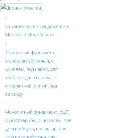
Строительство фундамента в
Мосеве и Мособласти
Ленточный фундамент
,
мелкозаглубленный
,
с
цоколем
,
под навес
,
для
хозблока
,
для гаража
,
с
монолитной плитой
,
под
веранду
Монолитный фундамент
,
УШП
,
с ростверком
,
с цоколем
,
под
дом из бруса
,
под ангар
,
под
дом из газобетона
,
для