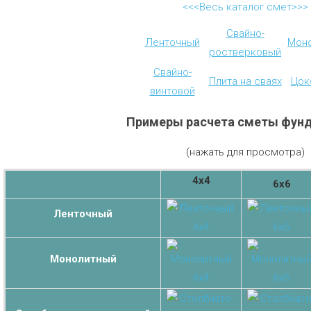
<<<Весь каталог смет>>>
Свайно-
Ленточный
Мон
ростверковый
Свайно-
Плита на сваях
Цок
винтовой
Примеры расчета сметы фун
(нажать для просмотра)
4х4
6х6
Ленточный
Монолитный