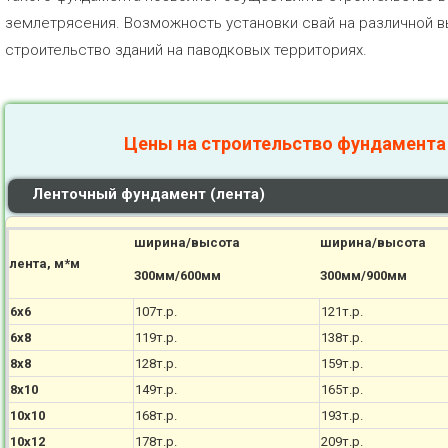
землетрясения. Возможность установки свай на различной 
строительство зданий на паводковых территориях.
Цены на строительство фундамента
Ленточный фундамент (лента)
ширина/высота
ширина/высота
лента, м*м
300мм/600мм
300мм/900мм
6х6
107т.р.
121т.р.
6х8
119т.р.
138т.р.
8х8
128т.р.
159т.р.
8х10
149т.р.
165т.р.
10х10
168т.р.
193т.р.
10х12
178т.р.
209т.р.