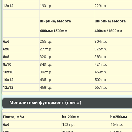
12х12
193т.р.
229т.р.
ширина/высота
ширина/высота
400мм/1500мм
400мм/1800мм
6х6
255т.р.
304т.р.
6х8
277т.р.
325т.р.
8х8
320т.р.
383т.р.
8х10
343т.р.
421т.р.
10х10
392т.р.
469т.р.
10х12
435т.р.
502т.р.
12х12
468т.р.
557т.р.
Монолитный фундамент (плита)
Плита, м*м
h= 200мм
h=250мм
6х6
152т.р.
164т.р.