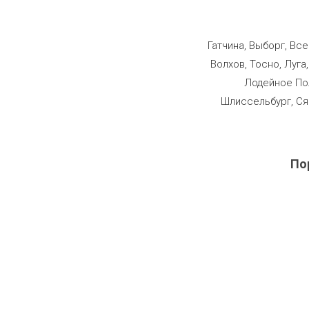
Строим
Гатчина, Выборг, Вс
Волхов, Тосно, Луга
Лодейное Пол
Шлиссельбург, Ся
По