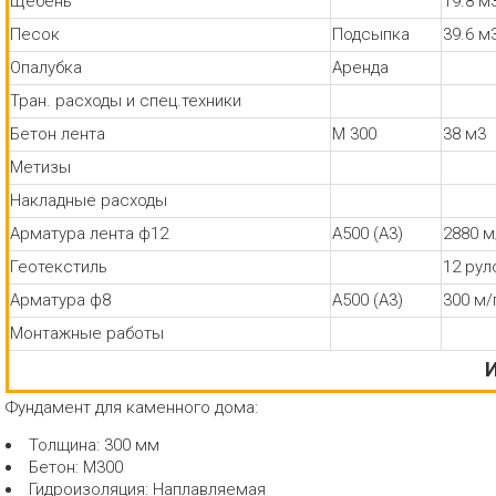
Щебень
19.8 м
Песок
Подсыпка
39.6 м
Опалубка
Аренда
Тран. расходы и спец.техники
Бетон лента
М 300
38 м3
Метизы
Накладные расходы
Арматура лента ф12
А500 (А3)
2880 м
Геотекстиль
12 рул
Арматура ф8
А500 (А3)
300 м/
Монтажные работы
И
Фундамент для каменного дома:
Толщина: 300 мм
Бетон: М300
Гидроизоляция: Наплавляемая