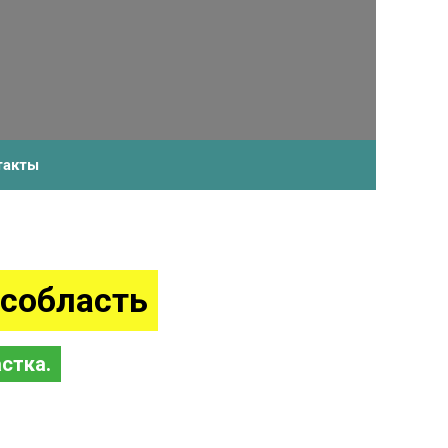
+7-910-483-93-76
такты
собласть
стка.