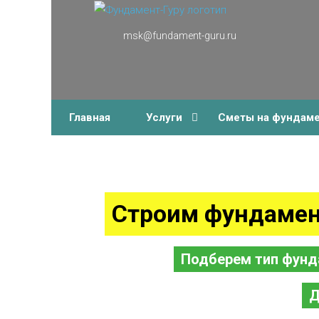
msk@fundament-guru.ru
г.Москва, Ленинградский проспект 37 корпус 3 , БЦ
«Авиатор»
Главная
Услуги
Сметы на фундам
Строим фундамен
Подберем тип фунд
Д