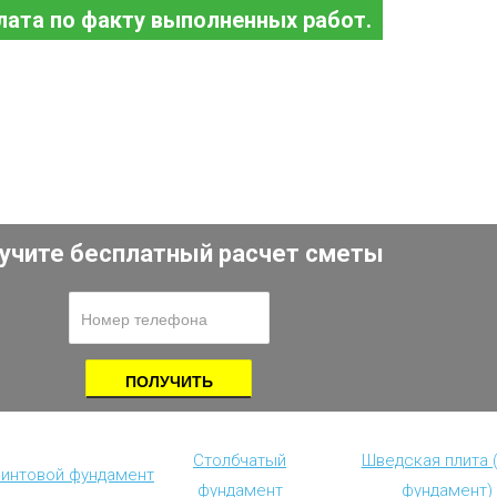
лата по факту выполненных работ.
учите бесплатный расчет сметы
Столбчатый
Шведская плита 
винтовой фундамент
фундамент
фундамент)