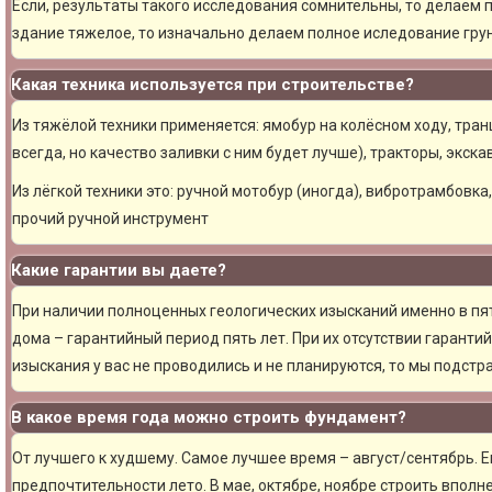
Если, результаты такого исследования сомнительны, то делаем 
здание тяжелое, то изначально делаем полное иследование грун
Какая техника используется при строительстве?
Из тяжёлой техники применяется: ямобур на колёсном ходу, тран
всегда, но качество заливки с ним будет лучше), тракторы, экска
Из лёгкой техники это: ручной мотобур (иногда), вибротрамбовка
прочий ручной инструмент
Какие гарантии вы даете?
При наличии полноценных геологических изысканий именно в пя
дома – гарантийный период пять лет. При их отсутствии гарантий
изыскания у вас не проводились и не планируются, то мы подст
В какое время года можно строить фундамент?
От лучшего к худшему. Самое лучшее время – август/сентябрь. Ещ
предпочтительности лето. В мае, октябре, ноябре строить вполн