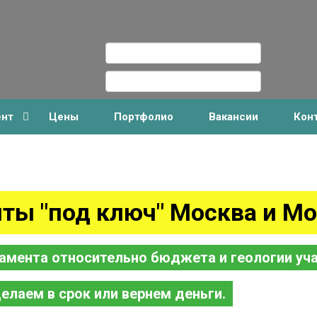
ент
Цены
Портфолио
Вакансии
Кон
ты "под ключ" Москва и Мо
амента относительно бюджета и геологии уча
елаем в срок или вернем деньги.