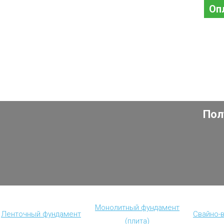
Оп
Пол
Монолитный фундамент
Ленточный фундамент
Свайно-
(плита)