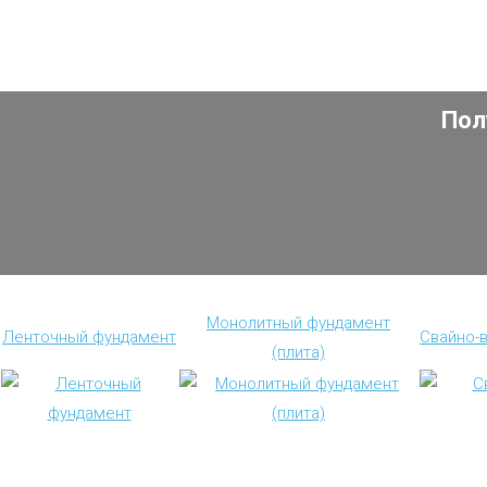
Пол
Монолитный фундамент
Ленточный фундамент
Свайно-
(плита)