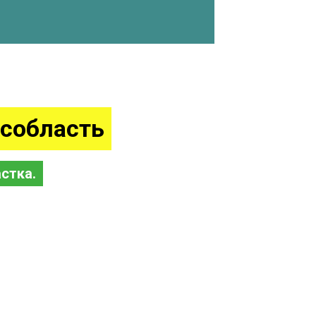
собласть
стка.