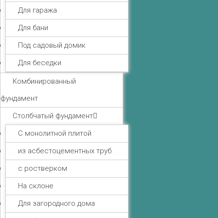
Для гаража
Для бани
Под садовый домик
Для беседки
Комбинированный
фундамент
Столбчатый фундамент
С монолитной плитой
из асбестоцементных труб
с ростверком
На склоне
Для загородного дома