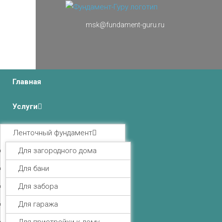
msk@fundament-guru.ru
г.Москва, Ленинградский проспект 37 корпус 3 , БЦ
«Авиатор»
Главная
Услуги
Ленточный фундамент
Для загородного дома
Для бани
Для забора
Для гаража