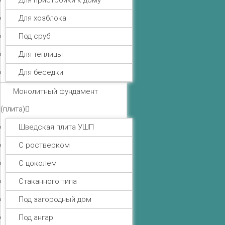
Для пристройки к дому
Для хозблока
Под сруб
Для теплицы
Для беседки
Монолитный фундамент
(плита)
Шведская плита УШП
С ростверком
С цоколем
Стаканного типа
Под загородный дом
Под ангар