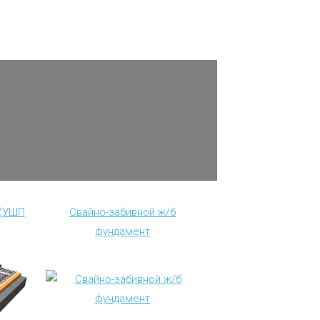
 (УШП
Свайно-забивной ж/б
фундамент