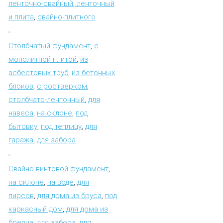
ленточно-свайный
,
ленточный
и плита
,
свайно-плитного
Столбчатый фундамент
,
с
монолитной плитой
,
из
асбестовых труб
,
из бетонных
блоков
,
с ростверком
,
столбчато-ленточный
,
для
навеса
,
на склоне
,
под
бытовку
,
под теплицу
,
для
гаража
,
для забора
Свайно-винтовой фундамент
,
на склоне
,
на воде
,
для
пирсов
,
для дома из бруса
,
под
каркасный дом
,
для дома из
бревна
,
для забора
,
для