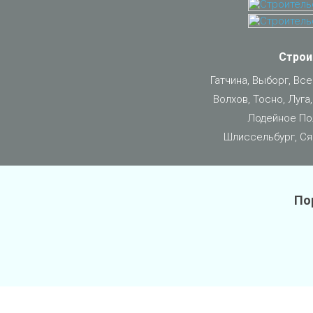
Строи
Гатчина, Выборг, Вс
Волхов, Тосно, Луга
Лодейное Пол
Шлиссельбург, Ся
По