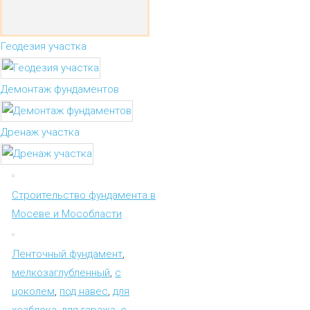
Геодезия участка
Демонтаж фундаментов
Дренаж участка
Строительство фундамента в
Мосеве и Мособласти
Ленточный фундамент
,
мелкозаглубленный
,
с
цоколем
,
под навес
,
для
хозблока
,
для гаража
,
с