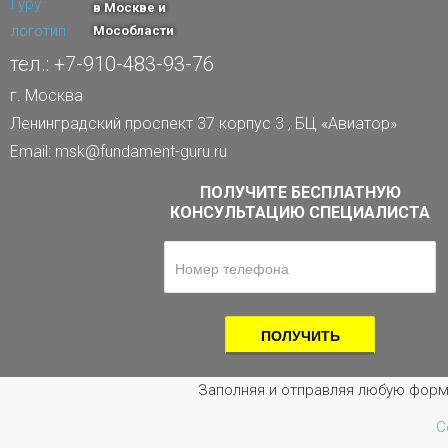
в Москве и
Мособласти
тел.: +7-910-483-93-76
г. Москва
Ленинградский проспект 37 корпус 3 , БЦ «Авиатор»
Email: msk@fundament-guru.ru
ПОЛУЧИТЕ БЕСПЛАТНУЮ
КОНСУЛЬТАЦИЮ СПЕЦИАЛИСТА
Заполняя и отправляя любую форм
С