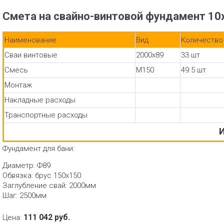
Смета на свайно-винтовой фундамент 10
Наименование
Вид
Количество
Сваи винтовые
2000х89
33 шт
Смесь
М150
49.5 шт
Монтаж
Накладные расходы
Транспортные расходы
И
Фундамент для бани:
Диаметр: Ф89
Обвязка: брус 150х150
Заглубление свай: 2000мм
Шаг: 2500мм
111 042 руб.
Цена: