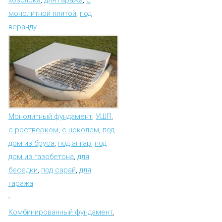
монолитной плитой
,
под
веранду
Монолитный фундамент
,
УШП
,
с ростверком
,
с цоколем
,
под
дом из бруса
,
под ангар
,
под
дом из газобетона
,
для
беседки
,
под сарай
,
для
гаража
Комбинированный фундамент
,