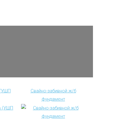
 (УШП
Свайно-забивной ж/б
фундамент