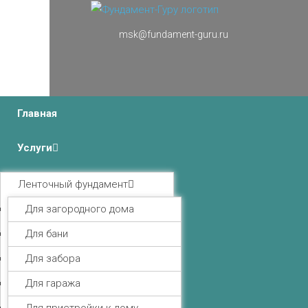
msk@fundament-guru.ru
г.Москва, Ленинградский проспект 37 корпус 3 , БЦ
«Авиатор»
Главная
Услуги
Ленточный фундамент
Для загородного дома
Для бани
Для забора
Для гаража