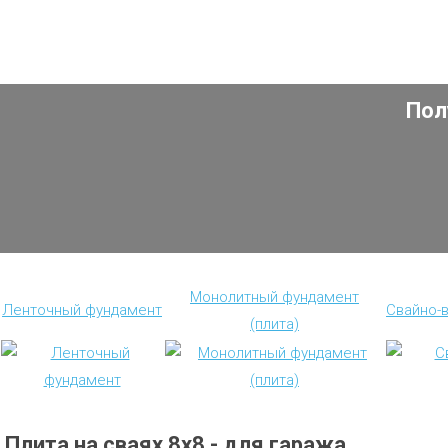
Пол
Монолитный фундамент
Ленточный фундамент
Свайно-
(плита)
Плита на сваях 8х8 - для гаража