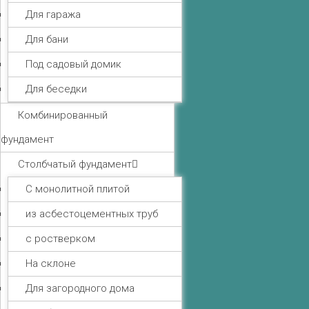
Для гаража
Для бани
Под садовый домик
Для беседки
Комбинированный
фундамент
Столбчатый фундамент
С монолитной плитой
из асбестоцементных труб
с ростверком
На склоне
Для загородного дома