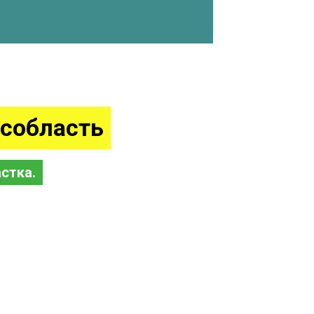
собласть
стка.