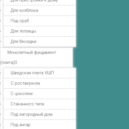
Для пристройки к дому
Для хозблока
Под сруб
Для теплицы
Для беседки
Монолитный фундамент
(плита)
Шведская плита УШП
С ростверком
С цоколем
Стаканного типа
Под загородный дом
Под ангар