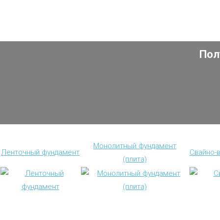
Пол
Монолитный фундамент
Ленточный фундамент
Свайно-
(плита)