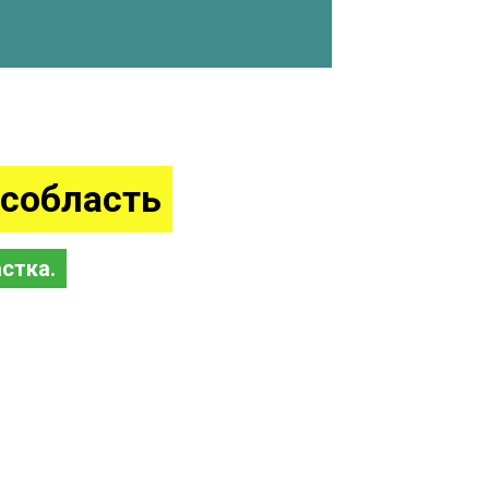
собласть
стка.