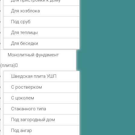
Для пристройки к дому
Для хозблока
Под сруб
Для теплицы
Для беседки
Монолитный фундамент
(плита)
Шведская плита УШП
С ростверком
С цоколем
Стаканного типа
Под загородный дом
Под ангар