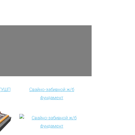
 (УШП
Свайно-забивной ж/б
фундамент