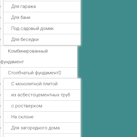
Для гаража
Для бани
Под садовый домик
Для беседки
Комбинированный
фундамент
Столбчатый фундамент
С монолитной плитой
из асбестоцементных труб
с ростверком
На склоне
Для загородного дома