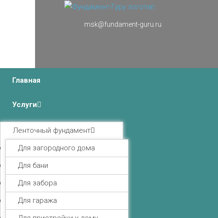
msk@fundament-guru.ru
г.Москва, Ленинградский проспект 37 корпус 3 , БЦ
«Авиатор»
Главная
Услуги
Ленточный фундамент
Для загородного дома
Для бани
Для забора
Для гаража