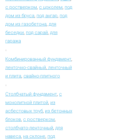
с ростверком
,
с цоколем
,
под
дом из бруса
,
под ангар
,
под
дом из газобетона
,
для
беседки
,
под сарай
,
для
гаража
Комбинированный фундамент
,
ленточно-свайный
,
ленточный
и плита
,
свайно-плитного
Столбчатый фундамент
,
с
монолитной плитой
,
из
асбестовых труб
,
из бетонных
блоков
,
с ростверком
,
столбчато-ленточный
,
для
навеса
,
на склоне
,
под