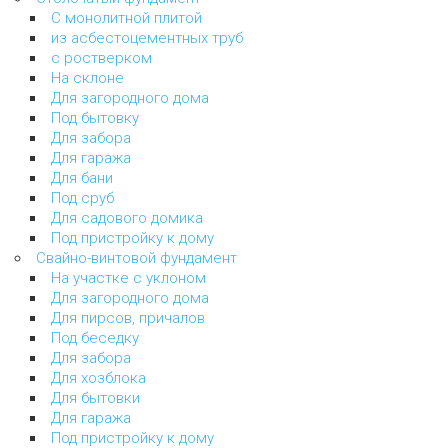
С монолитной плитой
из асбестоцементных труб
с ростверком
На склоне
Для загородного дома
Под бытовку
Для забора
Для гаража
Для бани
Под сруб
Для садового домика
Под пристройку к дому
Свайно-винтовой фундамент
На участке с уклоном
Для загородного дома
Для пирсов, причалов
Под беседку
Для забора
Для хозблока
Для бытовки
Для гаража
Под пристройку к дому