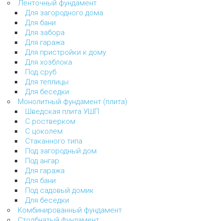
Ленточный фундамент
Для загородного дома
Для бани
Для забора
Для гаража
Для пристройки к дому
Для хозблока
Под сруб
Для теплицы
Для беседки
Монолитный фундамент (плита)
Шведская плита УШП
С ростверком
С цоколем
Стаканного типа
Под загородный дом
Под ангар
Для гаража
Для бани
Под садовый домик
Для беседки
Комбинированный фундамент
Столбчатый фундамент