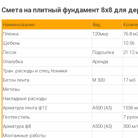
Смета на плитный фундамент 8х8 для де
Наименование
Вид
Колич
Плёнка
120мкр
76.8 м
Щебень
10.56
Песок
Подсыпка
21.12 
Опалубка
Аренда
Тран. расходы и спец.техники
Бетон лента
М 300
17 м3
Метизы
Накладные расходы
Арматура лента ф12
А500 (А3)
1536 м
Геотекстиль
7 руло
Арматура ф8
А500 (А3)
300 м/
Монтажные работы