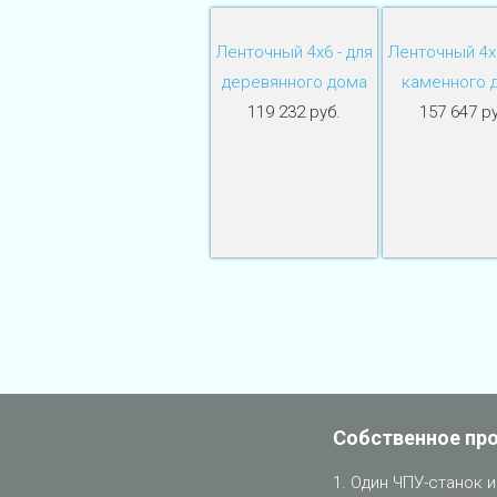
Ленточный 4х6 - для
Ленточный 4х6
деревянного дома
каменного 
119 232 руб.
157 647 ру
Собственное пр
Один ЧПУ-станок и