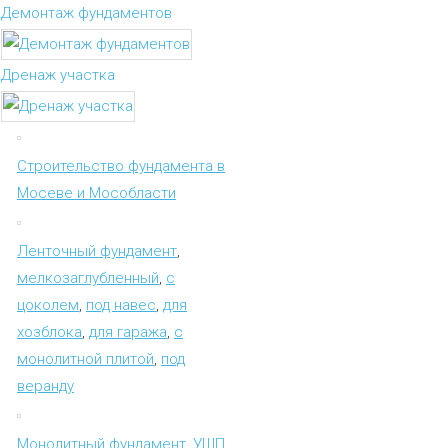
Демонтаж фундаментов
Дренаж участка
Строительство фундамента в
Мосеве и Мособласти
Ленточный фундамент
,
мелкозаглубленный
,
с
цоколем
,
под навес
,
для
хозблока
,
для гаража
,
с
монолитной плитой
,
под
веранду
Монолитный фундамент
,
УШП
,