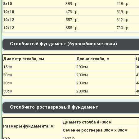
8х10
389т.р.
428т.р.
10х10
473т.р.
519т.р.
10х12
557т.р.
612т.р.
12х12
655т.р.
730т.р.
Столбчатый фундамент (буронабивные сваи)
Диаметр столба, см
Длина столба, м
Ц
15см
200см
3
20см
200см
4
30см
200см
4
50см
200см
4
Столбчато-ростверковый фундамент
Диаметр столба d=30см
Размеры фундамента, м
Сечение ростверка 30см х 30см
6х6
163т.р.