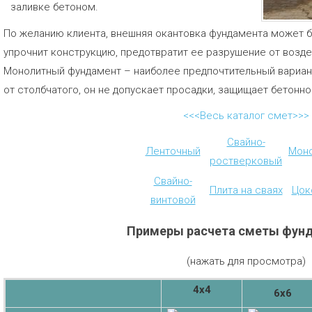
заливке бетоном.
По желанию клиента, внешняя окантовка фундамента может 
упрочнит конструкцию, предотвратит ее разрушение от возд
Монолитный фундамент – наиболее предпочтительный вариант
от столбчатого, он не допускает просадки, защищает бетонно
<<<Весь каталог смет>>>
Свайно-
Ленточный
Мон
ростверковый
Свайно-
Плита на сваях
Цок
винтовой
Примеры расчета сметы фун
(нажать для просмотра)
4х4
6х6