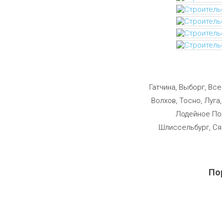
Строим
Гатчина, Выборг, Вс
Волхов, Тосно, Луга
Лодейное Пол
Шлиссельбург, Ся
По