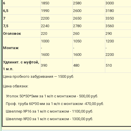
6
1850
2580
3000
6,5
1990
2600
3180
7
2200
2650
3350
7,5
2240
2780
3560
Оголовок
220
260
290
1000
1050
1200
Монтаж
-
-
-
1600
1600
2200
Удлинит. с муфтой,
390
480
510
1 м.п.
Цена пробного забуривания — 1500 руб.
Цена обвязки:
Уголок 50*50*5мм за 1 м/п с монтажом - 500,00 руб.
Проф. труба 60*30 мм за 1 м/п с монтажом -470,00 руб.
Швеллер №16 за 1 м/п с монтажом - 1100,00 руб.
Швеллер №20 за 1 м/п с монтажом - 1300,00 руб.