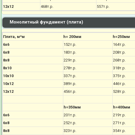
12х12
468т.р.
557т.р.
Монолитный фундамент (плита)
Плита, м*м
h= 200мм
h=250мм
6х6
152т.р.
164т.р.
6х8
183т.р.
208т.р.
8х8
229т.р.
268т.р.
8х10
278т.р.
318т.р.
10х10
337т.р.
375т.р.
10х12
389т.р.
446т.р.
12х12
456т.р.
528т.р.
h=350мм
h=400мм
6х6
201т.р.
219т.р.
6х8
252т.р.
271т.р.
8х8
323т.р.
354т.р.