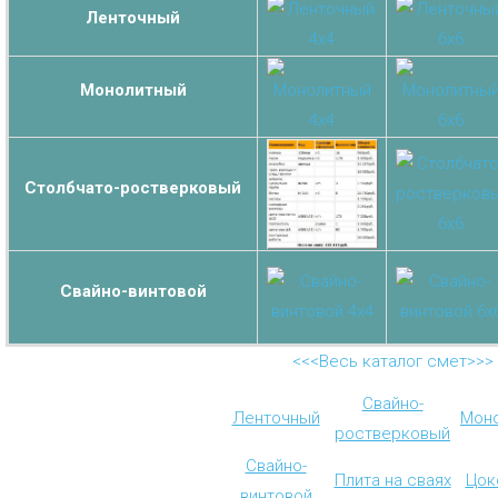
Ленточный
Монолитный
Столбчато-ростверковый
Свайно-винтовой
<<<Весь каталог смет>>>
Свайно-
Ленточный
Мон
ростверковый
Свайно-
Плита на сваях
Цок
винтовой