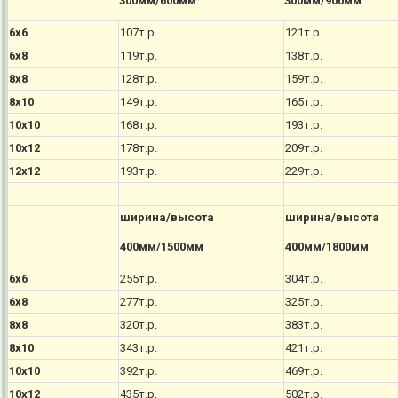
300мм/600мм
300мм/900мм
6х6
107т.р.
121т.р.
6х8
119т.р.
138т.р.
8х8
128т.р.
159т.р.
8х10
149т.р.
165т.р.
10х10
168т.р.
193т.р.
10х12
178т.р.
209т.р.
12х12
193т.р.
229т.р.
ширина/высота
ширина/высота
400мм/1500мм
400мм/1800мм
6х6
255т.р.
304т.р.
6х8
277т.р.
325т.р.
8х8
320т.р.
383т.р.
8х10
343т.р.
421т.р.
10х10
392т.р.
469т.р.
10х12
435т.р.
502т.р.