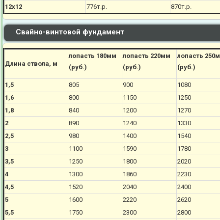
12х12
776
т.р.
870
т.р.
Свайно-винтовой фундамент
лопасть 180мм
лопасть 220мм
лопасть 250
Длина ствола, м
(руб.)
(руб.)
(руб.)
1,5
805
900
1080
1,6
800
1150
1250
1,8
840
1200
1270
2
890
1240
1330
2,5
980
1400
1540
3
1100
1590
1780
3,5
1250
1800
2020
4
1300
1860
2230
4,5
1520
2040
2400
5
1600
2220
2620
5,5
1750
2300
2800