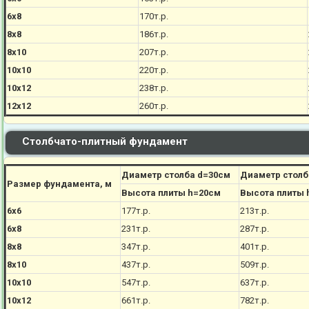
6х8
170
т.р.
8х8
186
т.р.
8х10
207
т.р.
10х10
220
т.р.
10х12
238
т.р.
12х12
260
т.р.
Столбчато-плитный фундамент
Диаметр столба d=30см
Диаметр столб
Размер фундамента, м
Высота плиты h=20см
Высота плиты 
6х6
177
т.р.
213
т.р.
6х8
231
т.р.
287
т.р.
8х8
347
т.р.
401
т.р.
8х10
437
т.р.
509
т.р.
10х10
547
т.р.
637
т.р.
10х12
661
т.р.
782
т.р.