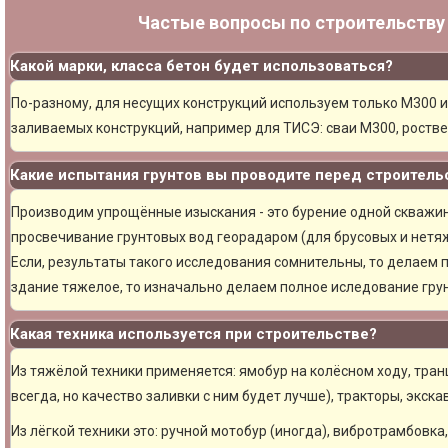
Частые вопросы по строительств
Какой марки, класса бетон будет использоваться?
По-разному, для несущих конструкций используем только М300 и
заливаемых конструкций, например для ТИСЭ: сваи М300, ростве
Какие испытания грунтов вы проводите перед строитель
Производим упрощённые изыскания - это бурение одной скважины
просвечивание грунтовых вод георадаром (для брусовых и нетяж
Если, результаты такого исследования сомнительны, то делаем 
здание тяжелое, то изначально делаем полное иследование грун
Какая техника используется при строительстве?
Из тяжёлой техники применяется: ямобур на колёсном ходу, тран
всегда, но качество заливки с ним будет лучше), тракторы, экска
Из лёгкой техники это: ручной мотобур (иногда), вибротрамбовка