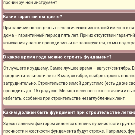
прочий ручной инструмент
Какие гарантии вы даете?
При наличии полноценных геологических изысканий именно в пя
дома – гарантийный период пять лет. При их отсутствии гарантий
изыскания у вас не проводились и не планируются, то мы подст
В какое время года можно строить фундамент?
От лучшего к худшему. Самое лучшее время – август/сентябрь. Ещ
предпочтительности лето. В мае, октябре, ноябре строить вполн
затруднительно. Строительство зимой допустимо (есть да же сво
проводить до -15 градусов. Месяца весеннего снеготаяния и вы
избегать, особенно при строительстве незаглубленных лент.
Каким должен быть фундамент при строительстве легки
Здесь главным фактором является степень пучинистости грунтов.
прочности и жесткости фундамента будут строже. Например, фу