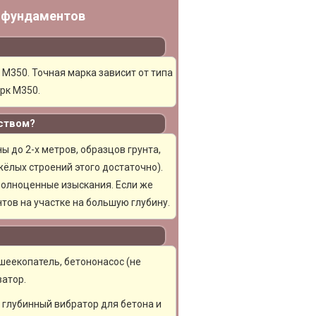
у фундаментов
 М350. Точная марка зависит от типа
рк М350.
ством?
 до 2-х метров, образцов грунта,
ёлых строений этого достаточно).
полноценные изыскания. Если же
тов на участке на большую глубину.
шеекопатель, бетононасос (не
ватор.
, глубинный вибратор для бетона и