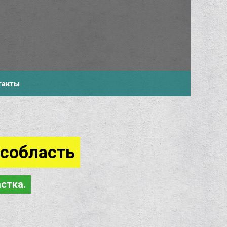
+7-910-483-93-76
такты
собласть
стка.