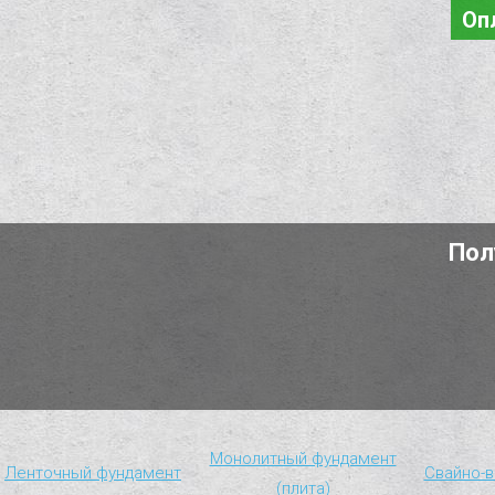
Оп
Пол
Монолитный фундамент
Ленточный фундамент
Свайно-в
(плита)