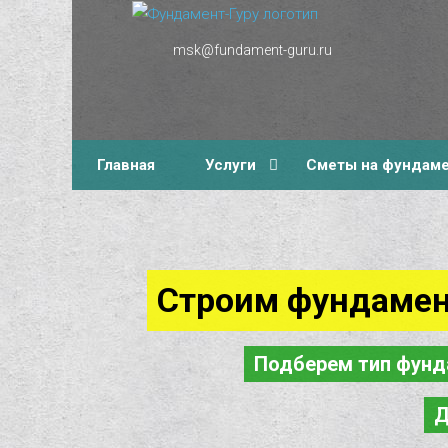
msk@fundament-guru.ru
г.Москва, Ленинградский проспект 37 корпус 3 , БЦ
«Авиатор»
Главная
Услуги
Сметы на фундам
Строим фундамен
Подберем тип фунд
Д