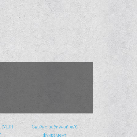
а (УШП
Свайно-забивной ж/б
)
фундамент