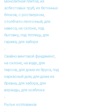
монолитной плитой
,
из
асбестовых труб
,
из бетонных
блоков
,
с ростверком
,
столбчато-ленточный
,
для
навеса
,
на склоне
,
под
бытовку
,
под теплицу
,
для
гаража
,
для забора
Свайно-винтовой фундамент
,
на склоне
,
на воде
,
для
пирсов
,
для дома из бруса
,
под
каркасный дом
,
для дома из
бревна
,
для забора
,
для
веранды
,
для хозблока
Рытье котлованов