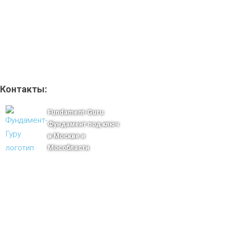
Контакты:
Fundament-Guru
Фундамент под ключ
в Москве и
Мособласти
тел.: +7-910-483-93-76
г. Москва
Ленинградский проспект 37 корпус 3 , БЦ «Авиатор»
Email: msk@fundament-guru.ru