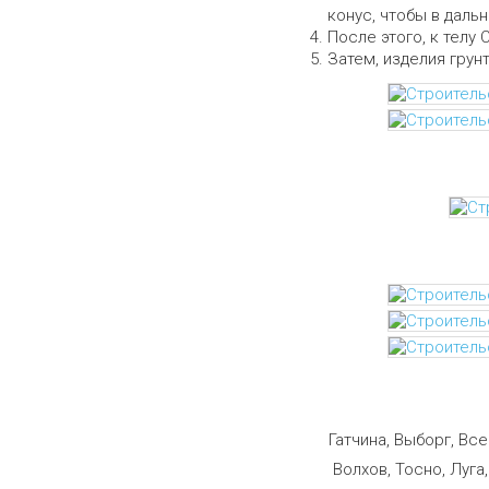
конус, чтобы в даль
После этого, к телу 
Затем, изделия грун
Строим
Гатчина, Выборг, Вс
Волхов, Тосно, Луга