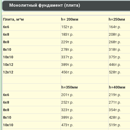
Монолитный фундамент (плита)
Плита, м*м
h= 200мм
h=250мм
6х6
152т.р.
164т.р.
6х8
183т.р.
208т.р.
8х8
229т.р.
268т.р.
8х10
278т.р.
318т.р.
10х10
337т.р.
375т.р.
10х12
389т.р.
446т.р.
12х12
456т.р.
528т.р.
h=350мм
h=400мм
6х6
201т.р.
219т.р.
6х8
252т.р.
271т.р.
8х8
323т.р.
354т.р.
8х10
389т.р.
428т.р.
10х10
473т.р.
519т.р.