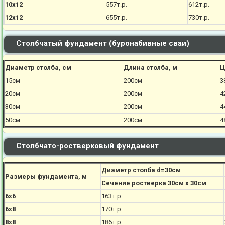
10х12
557т.р.
612т.р.
12х12
655т.р.
730т.р.
Столбчатый фундамент (буронабивные сваи)
Диаметр столба, см
Длина столба, м
Ц
15см
200см
3
20см
200см
4
30см
200см
4
50см
200см
4
Столбчато-ростверковый фундамент
Диаметр столба d=30см
Размеры фундамента, м
Сечение ростверка 30см х 30см
6х6
163т.р.
6х8
170
т.р.
8х8
186
т.р.