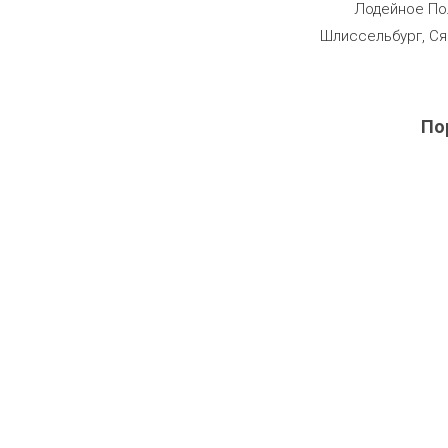
Лодейное Пол
Шлиссельбург, Ся
По