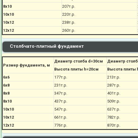
8х10
207
т.р.
10х10
220
т.р.
10х12
238
т.р.
12х12
260
т.р.
Столбчато-плитный фундамент
Диаметр столба d=30см
Диаметр столб
Размер фундамента, м
Высота плиты h=20см
Высота плиты 
6х6
177
т.р.
213
т.р.
6х8
231
т.р.
287
т.р.
8х8
347
т.р.
401
т.р.
8х10
437
т.р.
509
т.р.
10х10
547
т.р.
637
т.р.
10х12
661
т.р.
782
т.р.
12х12
776
т.р.
870
т.р.