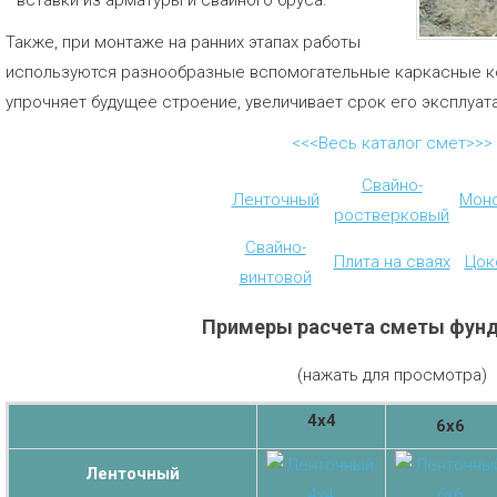
вставки из арматуры и свайного бруса.
Также, при монтаже на ранних этапах работы
используются разнообразные вспомогательные каркасные ко
упрочняет будущее строение, увеличивает срок его эксплуат
<<<Весь каталог смет>>>
Свайно-
Ленточный
Мон
ростверковый
Свайно-
Плита на сваях
Цок
винтовой
Примеры расчета сметы фун
(нажать для просмотра)
4х4
6х6
Ленточный