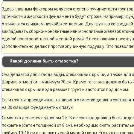
Здесь главным фактором является степень пучинистости грунтов.
прочности и жесткости фундамента будут строже. Например, фун
отличаются слишком низкой жесткостью. Для грунтов со средней
закладывать сборно-монолитные или монолитные железобетонн
единой пространственной жесткой рамы. В нее включают все фу
Дополнительно делают противопучинную подушку. Это позволяе
Какой должна быть отмостка?
Она делается для отвода воды, стекающей с крыши, а также для 
Ширина отмостки – минимум 70 см. Кроме того, она должна быть н
стекающая с крыши вода размоет грунт и застоится под домом.
Если грунты просадочные, то ширина отмостки должна составлять
на 30 см шире фундаментных пазух.
Отмостка делается с уклоном 1:5. В ее составе должен быть по
покрытие (бетон толщиной от 8 см). необходимо снять раститель
глубину 10-15 см и заложить слой мягкой глины. Его нужно хорошо