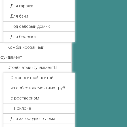
Для гаража
Для бани
Под садовый домик
Для беседки
Комбинированный
фундамент
Столбчатый фундамент
С монолитной плитой
из асбестоцементных труб
с ростверком
На склоне
Для загородного дома