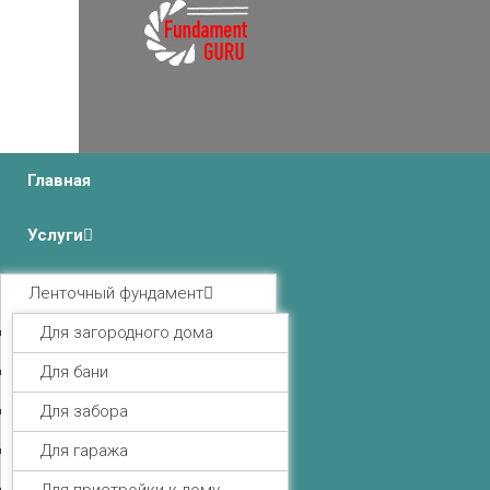
msk@fundament-guru.ru
г.Москва, Ленинградский проспект 37 корпус 3 , БЦ
«Авиатор»
Главная
Услуги
Ленточный фундамент
Для загородного дома
Для бани
Для забора
Для гаража