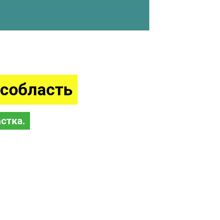
собласть
стка.