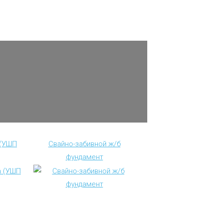
 (УШП
Свайно-забивной ж/б
фундамент