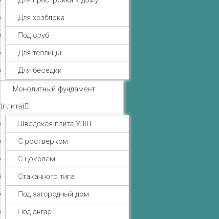
Для пристройки к дому
Для хозблока
Под сруб
Для теплицы
Для беседки
Монолитный фундамент
(плита)
Шведская плита УШП
С ростверком
С цоколем
Стаканного типа
Под загородный дом
Под ангар