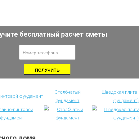
учите бесплатный расчет сметы
Столбчатый
Шведская плита
винтовой фундамент
фундамент
фундамент)
сного дома