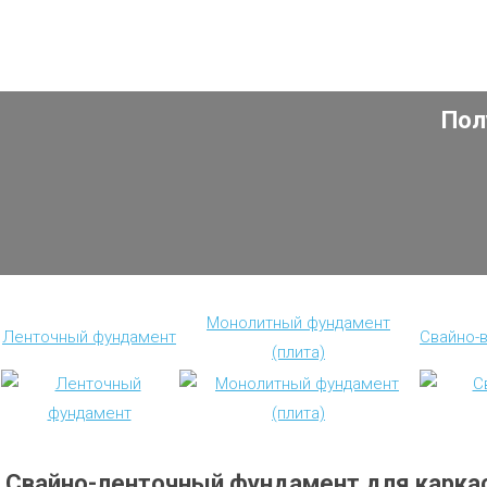
Пол
Монолитный фундамент
Ленточный фундамент
Свайно-
(плита)
Свайно-ленточный фундамент для карка