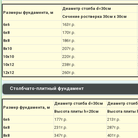
Диаметр столба d=30см
Размеры фундамента, м
Сечение ростверка 30см х 30см
6х6
163т.р.
6х8
170
т.р.
8х8
186
т.р.
8х10
207
т.р.
10х10
220
т.р.
10х12
238
т.р.
12х12
260
т.р.
Столбчато-плитный фундамент
Диаметр столба d=30см
Диаметр столб
Размер фундамента, м
Высота плиты h=20см
Высота плиты 
6х6
177
т.р.
213
т.р.
6х8
231
т.р.
287
т.р.
8х8
347
т.р.
401
т.р.