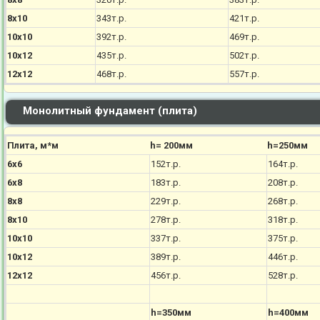
8х10
343т.р.
421т.р.
10х10
392т.р.
469т.р.
10х12
435т.р.
502т.р.
12х12
468т.р.
557т.р.
Монолитный фундамент (плита)
Плита, м*м
h= 200мм
h=250мм
6х6
152т.р.
164т.р.
6х8
183т.р.
208т.р.
8х8
229т.р.
268т.р.
8х10
278т.р.
318т.р.
10х10
337т.р.
375т.р.
10х12
389т.р.
446т.р.
12х12
456т.р.
528т.р.
h=350мм
h=400мм