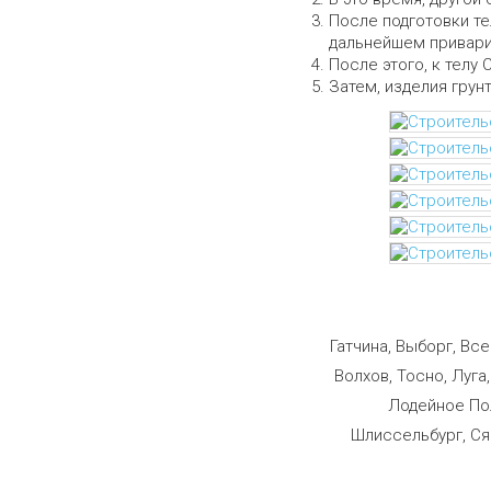
После подготовки те
дальнейшем приварит
После этого, к телу 
Затем, изделия грун
Строим
Гатчина, Выборг, Вс
Волхов, Тосно, Луга
Лодейное Пол
Шлиссельбург, Ся