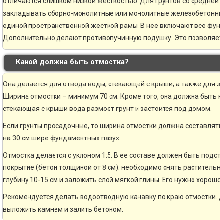
отличаются слишком низкой жесткостью. Для грунтов со средней
закладывать сборно-монолитные или монолитные железобетонн
единой пространственной жесткой рамы. В нее включают все фу
Дополнительно делают противопучинную подушку. Это позволяе
Какой должна быть отмостка?
Она делается для отвода воды, стекающей с крыши, а также для 
Ширина отмостки – минимум 70 см. Кроме того, она должна быть н
стекающая с крыши вода размоет грунт и застоится под домом.
Если грунты просадочные, то ширина отмостки должна составлять
на 30 см шире фундаментных пазух.
Отмостка делается с уклоном 1:5. В ее составе должен быть по
покрытие (бетон толщиной от 8 см). необходимо снять раститель
глубину 10-15 см и заложить слой мягкой глины. Его нужно хорошо
Рекомендуется делать водоотводную канавку по краю отмостки. 
выложить камнем и залить бетоном.