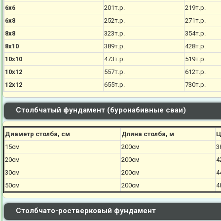
6х6
201т.р.
219т.р.
6х8
252т.р.
271т.р.
8х8
323т.р.
354т.р.
8х10
389т.р.
428т.р.
10х10
473т.р.
519т.р.
10х12
557т.р.
612т.р.
12х12
655т.р.
730т.р.
Столбчатый фундамент (буронабивные сваи)
Диаметр столба, см
Длина столба, м
Ц
15см
200см
3
20см
200см
4
30см
200см
4
50см
200см
4
Столбчато-ростверковый фундамент