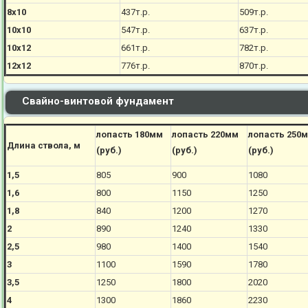
8х10
437
т.р.
509
т.р.
10х10
547
т.р.
637
т.р.
10х12
661
т.р.
782
т.р.
12х12
776
т.р.
870
т.р.
Свайно-винтовой фундамент
лопасть 180мм
лопасть 220мм
лопасть 250
Длина ствола, м
(руб.)
(руб.)
(руб.)
1,5
805
900
1080
1,6
800
1150
1250
1,8
840
1200
1270
2
890
1240
1330
2,5
980
1400
1540
3
1100
1590
1780
3,5
1250
1800
2020
4
1300
1860
2230