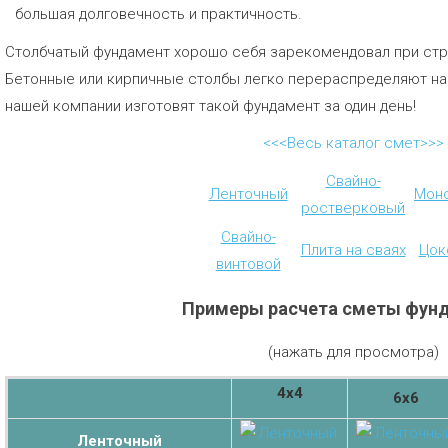
большая долговечность и практичность.
Столбчатый фундамент хорошо себя зарекомендовал при стро
Бетонные или кирпичные столбы легко перераспределяют наг
нашей компании изготовят такой фундамент за один день!
<<<Весь каталог смет>>>
Свайно-
Ленточный
Мон
ростверковый
Свайно-
Плита на сваях
Цок
винтовой
Примеры расчета сметы фун
(нажать для просмотра)
4х4
6х6
Ленточный