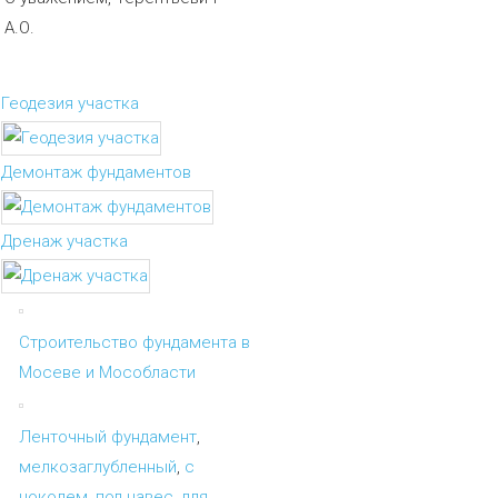
А.О.
Геодезия участка
Демонтаж фундаментов
Дренаж участка
Строительство фундамента в
Мосеве и Мособласти
Ленточный фундамент
,
мелкозаглубленный
,
с
цоколем
,
под навес
,
для