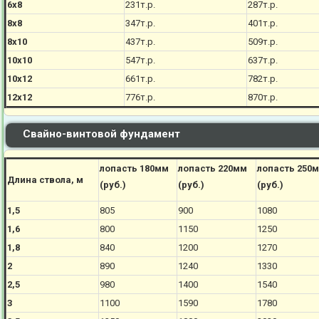
6х8
231
т.р.
287
т.р.
8х8
347
т.р.
401
т.р.
8х10
437
т.р.
509
т.р.
10х10
547
т.р.
637
т.р.
10х12
661
т.р.
782
т.р.
12х12
776
т.р.
870
т.р.
Свайно-винтовой фундамент
лопасть 180мм
лопасть 220мм
лопасть 250
Длина ствола, м
(руб.)
(руб.)
(руб.)
1,5
805
900
1080
1,6
800
1150
1250
1,8
840
1200
1270
2
890
1240
1330
2,5
980
1400
1540
3
1100
1590
1780