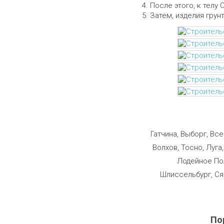
После этого, к телу 
Затем, изделия грун
Строим
Гатчина, Выборг, Вс
Волхов, Тосно, Луга
Лодейное Пол
Шлиссельбург, Ся
По