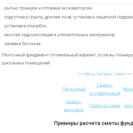
рытью траншеи котлована экскаватором;
подготовка грунта, дренаж почв, установка защитной подушки
установка опалубок;
монтаж гидроизоляции и утеплительных материалов;
заливка бетоном.
Ленточный фундамент оптимальный вариант, если вы планиру
цокольных помещений.
<<<Весь каталог смет>>>
Свайно-
Ленточный
Мон
ростверковый
Свайно-
Плита на сваях
Цок
винтовой
Примеры расчета сметы фун