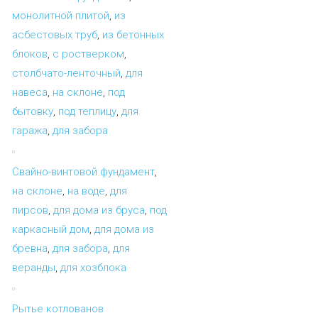
монолитной плитой
,
из
асбестовых труб
,
из бетонных
блоков
,
с ростверком
,
столбчато-ленточный
,
для
навеса
,
на склоне
,
под
бытовку
,
под теплицу
,
для
гаража
,
для забора
Свайно-винтовой фундамент
,
на склоне
,
на воде
,
для
пирсов
,
для дома из бруса
,
под
каркасный дом
,
для дома из
бревна
,
для забора
,
для
веранды
,
для хозблока
Рытье котлованов