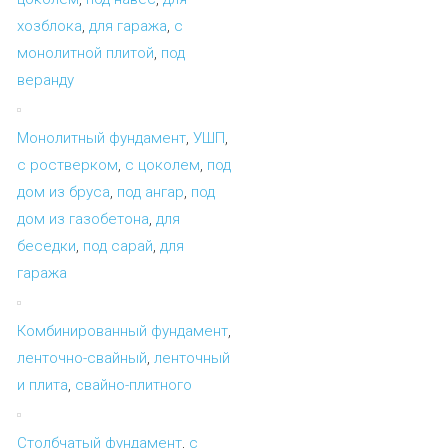
хозблока
,
для гаража
,
с
монолитной плитой
,
под
веранду
Монолитный фундамент
,
УШП
,
с ростверком
,
с цоколем
,
под
дом из бруса
,
под ангар
,
под
дом из газобетона
,
для
беседки
,
под сарай
,
для
гаража
Комбинированный фундамент
,
ленточно-свайный
,
ленточный
и плита
,
свайно-плитного
Столбчатый фундамент
,
с