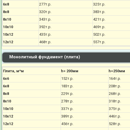
6х8
277т.р.
325т.р.
8х8
320т.р.
383т.р.
8х10
343т.р.
421т.р.
10х10
392т.р.
469т.р.
10х12
435т.р.
502т.р.
12х12
468т.р.
557т.р.
Монолитный фундамент (плита)
Плита, м*м
h= 200мм
h=250мм
6х6
152т.р.
164т.р.
6х8
183т.р.
208т.р.
8х8
229т.р.
268т.р.
8х10
278т.р.
318т.р.
10х10
337т.р.
375т.р.
10х12
389т.р.
446т.р.
12х12
456т.р.
528т.р.