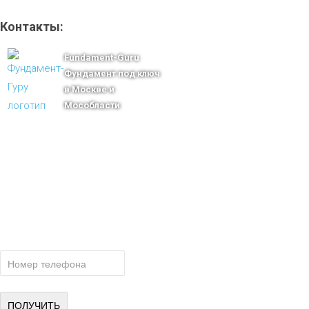
Контакты:
Fundament-Guru
Фундамент под ключ
в Москве и
Мособласти
тел.: +7-910-483-93-76
г. Москва
Ленинградский проспект 37 корпус 3 , БЦ «Авиатор»
Email: msk@fundament-guru.ru
ПОЛУЧИТЕ БЕСПЛАТНУЮ КОНСУ
СПЕЦИАЛИСТА