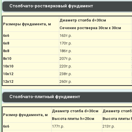
Столбчато-ростверковый фундамент
Диаметр столба d=30см
Размеры фундамента, м
Сечение ростверка 30см х 30см
6х6
163т.р.
6х8
170
т.р.
8х8
186
т.р.
8х10
207
т.р.
10х10
220
т.р.
10х12
238
т.р.
12х12
260
т.р.
Столбчато-плитный фундамент
Диаметр столба d=30см
Диаметр столб
Размер фундамента, м
Высота плиты h=20см
Высота плиты 
6х6
177
т.р.
213
т.р.