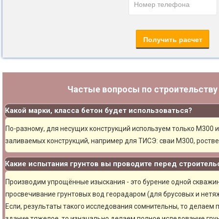
Частые вопросы по строительств
Какой марки, класса бетон будет использоваться?
По-разному, для несущих конструкций используем только М300 и
заливаемых конструкций, например для ТИСЭ: сваи М300, ростве
Какие испытания грунтов вы проводите перед строитель
Производим упрощённые изыскания - это бурение одной скважины
просвечивание грунтовых вод георадаром (для брусовых и нетяж
Если, результаты такого исследования сомнительны, то делаем 
здание тяжелое, то изначально делаем полное иследование грун