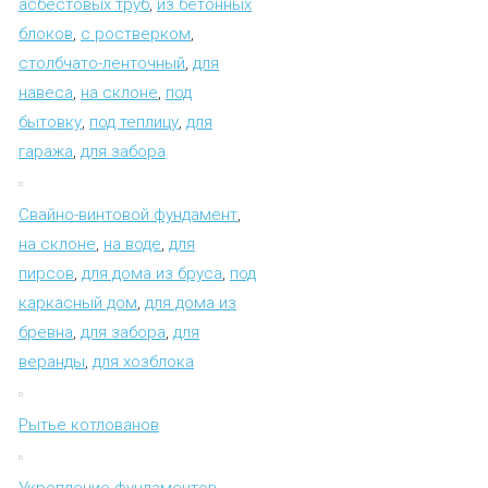
асбестовых труб
,
из бетонных
блоков
,
с ростверком
,
столбчато-ленточный
,
для
навеса
,
на склоне
,
под
бытовку
,
под теплицу
,
для
гаража
,
для забора
Свайно-винтовой фундамент
,
на склоне
,
на воде
,
для
пирсов
,
для дома из бруса
,
под
каркасный дом
,
для дома из
бревна
,
для забора
,
для
веранды
,
для хозблока
Рытье котлованов
Укрепление фундаментов