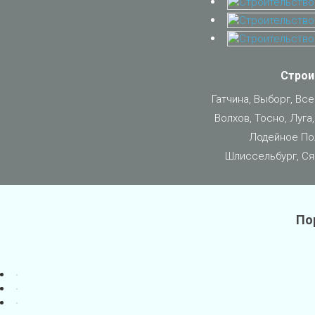
Строи
Гатчина, Выборг, Вс
Волхов, Тосно, Луга
Лодейное Пол
Шлиссельбург, Ся
По