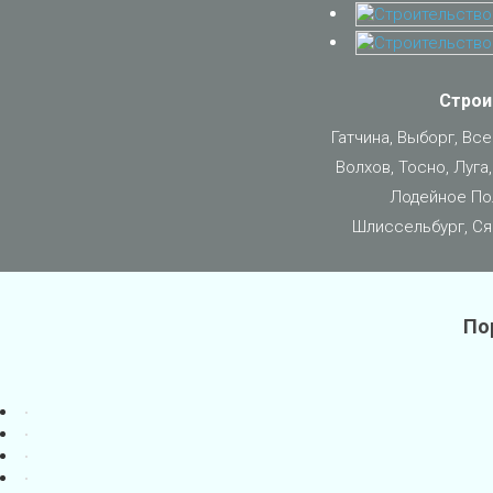
Строи
Гатчина, Выборг, Вс
Волхов, Тосно, Луга
Лодейное Пол
Шлиссельбург, Ся
По