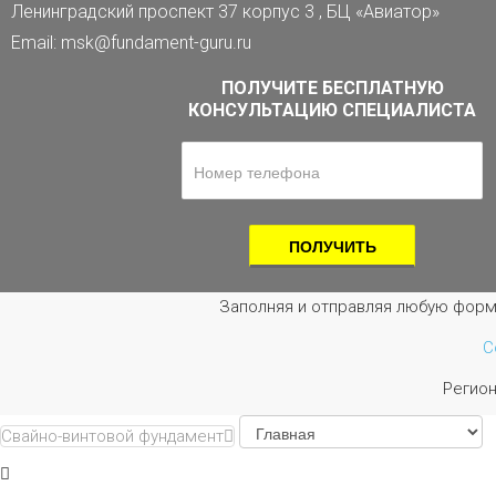
Ленинградский проспект 37 корпус 3 , БЦ «Авиатор»
Email: msk@fundament-guru.ru
ПОЛУЧИТЕ БЕСПЛАТНУЮ
КОНСУЛЬТАЦИЮ СПЕЦИАЛИСТА
Заполняя и отправляя любую форм
С
Регио
Свайно-винтовой фундамент