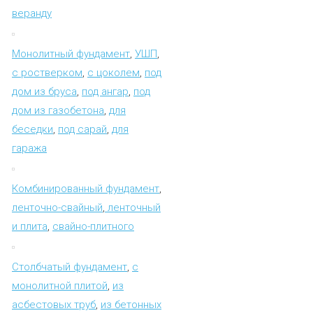
веранду
Монолитный фундамент
,
УШП
,
с ростверком
,
с цоколем
,
под
дом из бруса
,
под ангар
,
под
дом из газобетона
,
для
беседки
,
под сарай
,
для
гаража
Комбинированный фундамент
,
ленточно-свайный
,
ленточный
и плита
,
свайно-плитного
Столбчатый фундамент
,
с
монолитной плитой
,
из
асбестовых труб
,
из бетонных