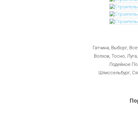
Строим
Гатчина, Выборг, Вс
Волхов, Тосно, Луга
Лодейное Пол
Шлиссельбург, Ся
По