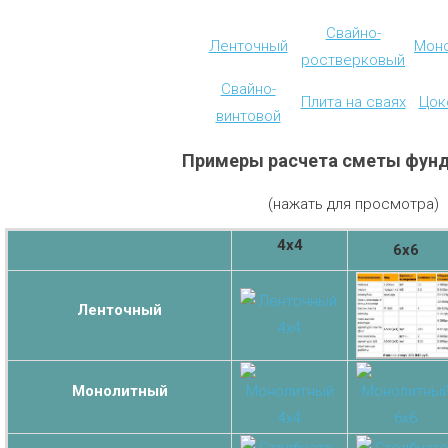
Свайно-
Ленточный
Мон
ростверковый
Свайно-
Плита на сваях
Цок
винтовой
Примеры расчета сметы фун
(нажать для просмотра)
4х4
6х6
Ленточный
Монолитный