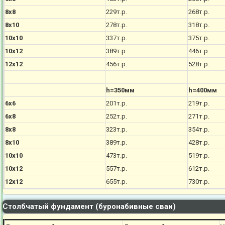
8х8
229т.р.
268т.р.
8х10
278т.р.
318т.р.
10х10
337т.р.
375т.р.
10х12
389т.р.
446т.р.
12х12
456т.р.
528т.р.
h=350мм
h=400мм
6х6
201т.р.
219т.р.
6х8
252т.р.
271т.р.
8х8
323т.р.
354т.р.
8х10
389т.р.
428т.р.
10х10
473т.р.
519т.р.
10х12
557т.р.
612т.р.
12х12
655т.р.
730т.р.
Столбчатый фундамент (буронабивные сваи)