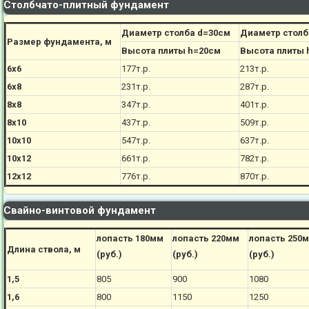
Столбчато-плитный фундамент
Диаметр столба d=30см
Диаметр столб
Размер фундамента, м
Высота плиты h=20см
Высота плиты 
6х6
177
т.р.
213
т.р.
6х8
231
т.р.
287
т.р.
8х8
347
т.р.
401
т.р.
8х10
437
т.р.
509
т.р.
10х10
547
т.р.
637
т.р.
10х12
661
т.р.
782
т.р.
12х12
776
т.р.
870
т.р.
Свайно-винтовой фундамент
лопасть 180мм
лопасть 220мм
лопасть 250
Длина ствола, м
(руб.)
(руб.)
(руб.)
1,5
805
900
1080
1,6
800
1150
1250