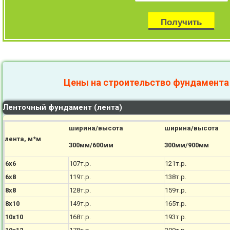
Цены на строительство фундамента
Ленточный фундамент (лента)
ширина/высота
ширина/высота
лента, м*м
300мм/600мм
300мм/900мм
6х6
107т.р.
121т.р.
6х8
119т.р.
138т.р.
8х8
128т.р.
159т.р.
8х10
149т.р.
165т.р.
10х10
168т.р.
193т.р.