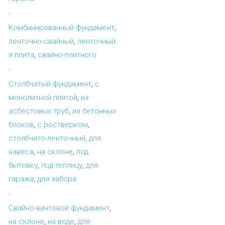
Комбинированный фундамент
,
ленточно-свайный
,
ленточный
и плита
,
свайно-плитного
Столбчатый фундамент
,
с
монолитной плитой
,
из
асбестовых труб
,
из бетонных
блоков
,
с ростверком
,
столбчато-ленточный
,
для
навеса
,
на склоне
,
под
бытовку
,
под теплицу
,
для
гаража
,
для забора
Свайно-винтовой фундамент
,
на склоне
,
на воде
,
для