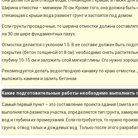
Она делается для отвода воды, стекающей с крыши, а также для 
Ширина отмостки – минимум 70 см. Кроме того, она должна быть н
стекающая с крыши вода размоет грунт и застоится под домом.
Если грунты просадочные, то ширина отмостки должна составлять
на 30 см шире фундаментных пазух.
Отмостка делается с уклоном 1:5. В ее составе должен быть по
покрытие (бетон толщиной от 8 см). необходимо снять раститель
глубину 10-15 см и заложить слой мягкой глины. Его нужно хорошо
Рекомендуется делать водоотводную канавку по краю отмостки. 
выложить камнем и залить бетоном.
Какие подготовительные работы необходимо выполнить 
Самый первый пункт – это составление проекта здания (смета и 
выполняется разметка участка, определяется тип грунта, замер
вод и глубина их промерзания. Если потребуется, то нужно произ
грунта, отвод талых и дождевых вод. Только после этого разраб