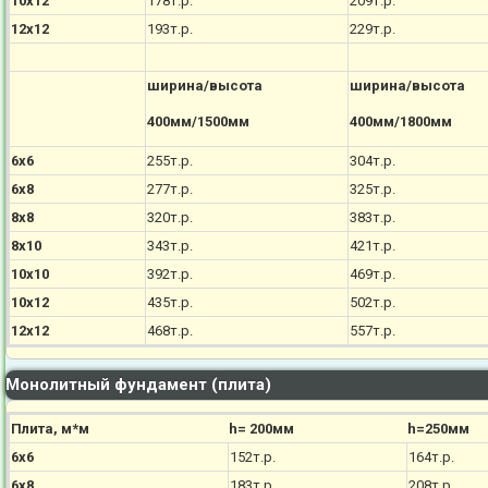
10х12
178т.р.
209т.р.
12х12
193т.р.
229т.р.
ширина/высота
ширина/высота
400мм/1500мм
400мм/1800мм
6х6
255т.р.
304т.р.
6х8
277т.р.
325т.р.
8х8
320т.р.
383т.р.
8х10
343т.р.
421т.р.
10х10
392т.р.
469т.р.
10х12
435т.р.
502т.р.
12х12
468т.р.
557т.р.
Монолитный фундамент (плита)
Плита, м*м
h= 200мм
h=250мм
6х6
152т.р.
164т.р.
6х8
183т.р.
208т.р.