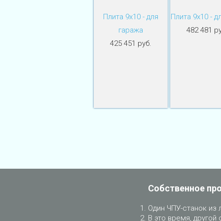
Плита 9х10 - для
Плита 9х10 - д
гаража
482 481 ру
425 451 руб.
Собственное пр
Один ЧПУ-станок из 
В это время, другой 