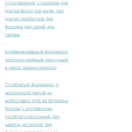
с ростверком
,
с цоколем
,
под
дом из бруса
,
под ангар
,
под
дом из газобетона
,
для
беседки
,
под сарай
,
для
гаража
Комбинированный фундамент
,
ленточно-свайный
,
ленточный
и плита
,
свайно-плитного
Столбчатый фундамент
,
с
монолитной плитой
,
из
асбестовых труб
,
из бетонных
блоков
,
с ростверком
,
столбчато-ленточный
,
для
навеса
,
на склоне
,
под