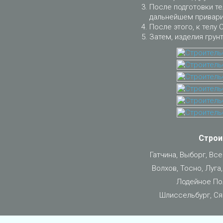
После подготовки те
дальнейшем приварит
После этого, к телу 
Затем, изделия грун
Строи
Гатчина, Выборг, Вс
Волхов, Тосно, Луга
Лодейное Пол
Шлиссельбург, Ся