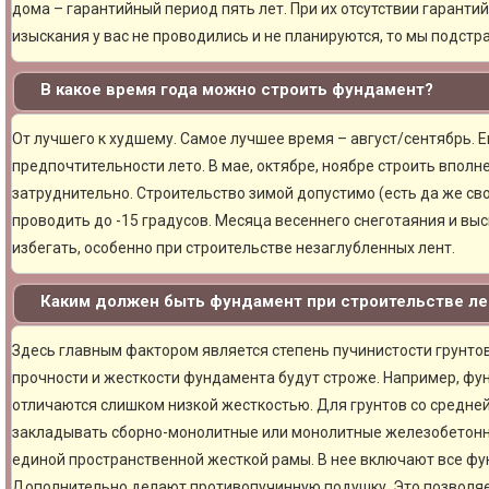
дома – гарантийный период пять лет. При их отсутствии гарантий
изыскания у вас не проводились и не планируются, то мы подст
В какое время года можно строить фундамент?
От лучшего к худшему. Самое лучшее время – август/сентябрь. Ещ
предпочтительности лето. В мае, октябре, ноябре строить вполн
затруднительно. Строительство зимой допустимо (есть да же сво
проводить до -15 градусов. Месяца весеннего снеготаяния и вы
избегать, особенно при строительстве незаглубленных лент.
Каким должен быть фундамент при строительстве ле
Здесь главным фактором является степень пучинистости грунтов.
прочности и жесткости фундамента будут строже. Например, фу
отличаются слишком низкой жесткостью. Для грунтов со средне
закладывать сборно-монолитные или монолитные железобетон
единой пространственной жесткой рамы. В нее включают все фу
Дополнительно делают противопучинную подушку. Это позволя