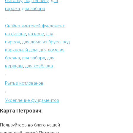
бытовку
,
под теплицу
,
для
гаража
,
для забора
Свайно-винтовой фундамент
,
на склоне
,
на воде
,
для
пирсов
,
для дома из бруса
,
под
каркасный дом
,
для дома из
бревна
,
для забора
,
для
веранды
,
для хозблока
Рытье котлованов
Укрепление фундаментов
Карта
Петрович:
Пользуйтесь во благо нашей
скидочной картой Петрович,