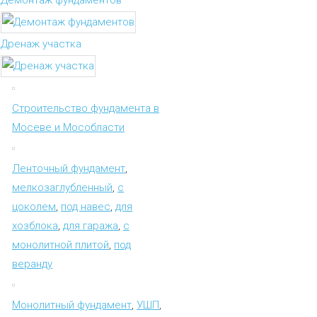
Дренаж участка
Строительство фундамента в
Мосеве и Мособласти
Ленточный фундамент
,
мелкозаглубленный
,
с
цоколем
,
под навес
,
для
хозблока
,
для гаража
,
с
монолитной плитой
,
под
веранду
Монолитный фундамент
,
УШП
,