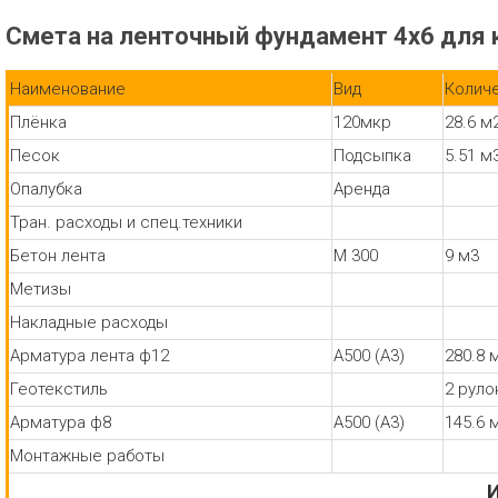
Смета на ленточный фундамент 4х6 для
Наименование
Вид
Колич
Плёнка
120мкр
28.6 м
Песок
Подсыпка
5.51 м
Опалубка
Аренда
Тран. расходы и спец.техники
Бетон лента
М 300
9 м3
Метизы
Накладные расходы
Арматура лента ф12
А500 (А3)
280.8 
Геотекстиль
2 руло
Арматура ф8
А500 (А3)
145.6 
Монтажные работы
И