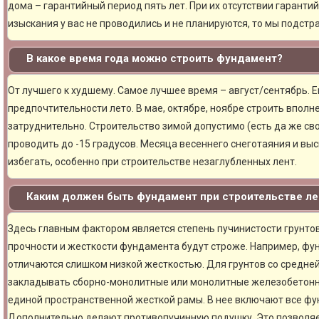
дома – гарантийный период пять лет. При их отсутствии гарантий
изыскания у вас не проводились и не планируются, то мы подст
В какое время года можно строить фундамент?
От лучшего к худшему. Самое лучшее время – август/сентябрь. Ещ
предпочтительности лето. В мае, октябре, ноябре строить вполн
затруднительно. Строительство зимой допустимо (есть да же сво
проводить до -15 градусов. Месяца весеннего снеготаяния и вы
избегать, особенно при строительстве незаглубленных лент.
Каким должен быть фундамент при строительстве ле
Здесь главным фактором является степень пучинистости грунтов.
прочности и жесткости фундамента будут строже. Например, фу
отличаются слишком низкой жесткостью. Для грунтов со средне
закладывать сборно-монолитные или монолитные железобетон
единой пространственной жесткой рамы. В нее включают все фу
Дополнительно делают противопучинную подушку. Это позволя