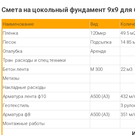
Смета на цокольный фундамент 9х9 для 
Наименование
Вид
Колич
Плёнка
120мкр
49.5 м
Песок
Подсыпка
14.85 
Опалубка
Аренда
Тран. расходы и спец.техники
Бетон лента
М 300
22 м3
Метизы
Накладные расходы
Арматура лента ф10
А500 (А3)
432 м/
Геотекстиль
3 руло
Арматура ф8
А500 (А3)
351 м/
Монтажные работы
И