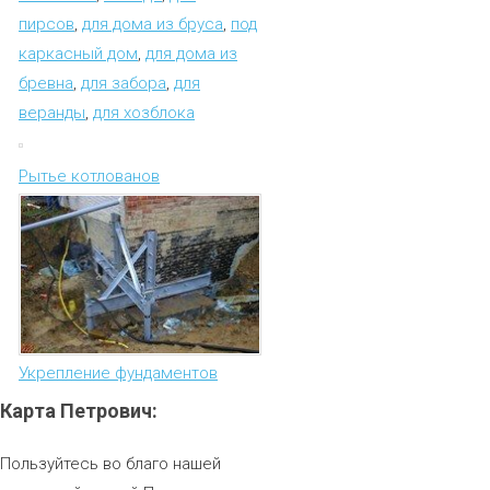
пирсов
,
для дома из бруса
,
под
каркасный дом
,
для дома из
бревна
,
для забора
,
для
веранды
,
для хозблока
Рытье котлованов
Укрепление фундаментов
Карта
Петрович:
Пользуйтесь во благо нашей