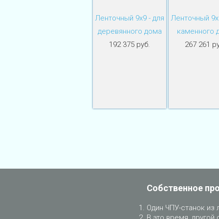
Ленточный 9х9 - для
Ленточный 9х9
деревянного дома
каменного 
192 375 руб.
267 261 ру
Собственное пр
Один ЧПУ-станок из 
В это время, другой 