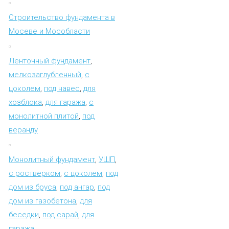
Строительство фундамента в
Мосеве и Мособласти
Ленточный фундамент
,
мелкозаглубленный
,
с
цоколем
,
под навес
,
для
хозблока
,
для гаража
,
с
монолитной плитой
,
под
веранду
Монолитный фундамент
,
УШП
,
с ростверком
,
с цоколем
,
под
дом из бруса
,
под ангар
,
под
дом из газобетона
,
для
беседки
,
под сарай
,
для
гаража