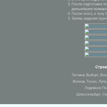
После подготовки те
дальнейшем приварит
После этого, к телу 
Затем, изделия грун
Строи
Гатчина, Выборг, Вс
Волхов, Тосно, Луга
Лодейное Пол
Шлиссельбург, Ся