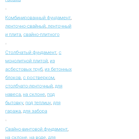
Комбинированный фундамент
,
ленточно-свайный
,
ленточный
и плита
,
свайно-плитного
Столбчатый фундамент
,
с
монолитной плитой
,
из
асбестовых труб
,
из бетонных
блоков
,
с ростверком
,
столбчато-ленточный
,
для
навеса
,
на склоне
,
под
бытовку
,
под теплицу
,
для
гаража
,
для забора
Свайно-винтовой фундамент
,
на склоне
,
на воде
,
для