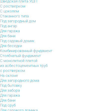
Шведская плита УШП
С ростверком
С цоколем
Стаканного типа
Под загородный дом
Под ангар
Для гаража
Для бани
Под садовый домик
Для беседки
Комбинированный фундамент
Столбчатый фундамент
С монолитной плитой
из асбестоцементных труб
с ростверком
На склоне
Для загородного дома
Под бытовку
Для забора
Для гаража
Для бани
Под сруб
Для садового домика