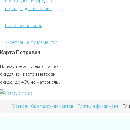
бревна
,
для забора
,
для
веранды
,
для хозблока
Рытье котлованов
Укрепление фундаментов
Карта
Петрович:
Пользуйтесь во благо нашей
скидочной картой Петрович,
скидки до 40% на материалы.
Главная
Сметы фундаментов
Плитный фундамент
Пли