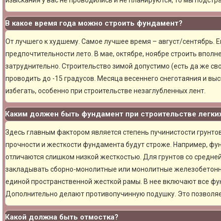
изыскания у вас не проводились и не планируются, то мы подст
В какое время года можно строить фундамент?
От лучшего к худшему. Самое лучшее время – август/сентябрь. Ещ
предпочтительности лето. В мае, октябре, ноябре строить вполн
затруднительно. Строительство зимой допустимо (есть да же сво
проводить до -15 градусов. Месяца весеннего снеготаяния и вы
избегать, особенно при строительстве незаглубленных лент.
Каким должен быть фундамент при строительстве легки
Здесь главным фактором является степень пучинистости грунтов.
прочности и жесткости фундамента будут строже. Например, фу
отличаются слишком низкой жесткостью. Для грунтов со средне
закладывать сборно-монолитные или монолитные железобетон
единой пространственной жесткой рамы. В нее включают все фу
Дополнительно делают противопучинную подушку. Это позволя
Какой должна быть отмостка?