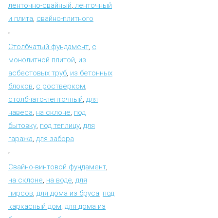
ленточно-свайный
,
ленточный
и плита
,
свайно-плитного
Столбчатый фундамент
,
с
монолитной плитой
,
из
асбестовых труб
,
из бетонных
блоков
,
с ростверком
,
столбчато-ленточный
,
для
навеса
,
на склоне
,
под
бытовку
,
под теплицу
,
для
гаража
,
для забора
Свайно-винтовой фундамент
,
на склоне
,
на воде
,
для
пирсов
,
для дома из бруса
,
под
каркасный дом
,
для дома из