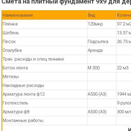
Смета на плитный фундамент 9х9 для де
Наименование
Вид
Колич
Плёнка
120мкр
97.2 м
Щебень
13.37 
Песок
Подсыпка
26.73 
Опалубка
Аренда
Тран. расходы и спец.техники
Бетон лента
М 300
22 м3
Метизы
Накладные расходы
Арматура лента ф12
А500 (А3)
1944 м
Геотекстиль
9 руло
Арматура ф8
А500 (А3)
300 м/
Монтажные работы
И