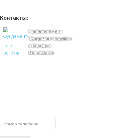
Контакты:
Fundament-Guru
Фундамент под ключ
в Москве и
Мособласти
тел.: +7-910-483-93-76
г. Москва
Ленинградский проспект 37 корпус 3 , БЦ «Авиатор»
Email: msk@fundament-guru.ru
ПОЛУЧИТЕ БЕСПЛАТНУЮ КОНСУ
СПЕЦИАЛИСТА