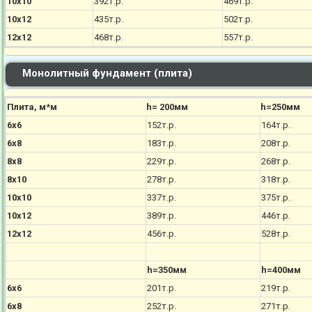
10х10
392т.р.
469т.р.
10х12
435т.р.
502т.р.
12х12
468т.р.
557т.р.
Монолитный фундамент (плита)
Плита, м*м
h= 200мм
h=250мм
6х6
152т.р.
164т.р.
6х8
183т.р.
208т.р.
8х8
229т.р.
268т.р.
8х10
278т.р.
318т.р.
10х10
337т.р.
375т.р.
10х12
389т.р.
446т.р.
12х12
456т.р.
528т.р.
h=350мм
h=400мм
6х6
201т.р.
219т.р.
6х8
252т.р.
271т.р.