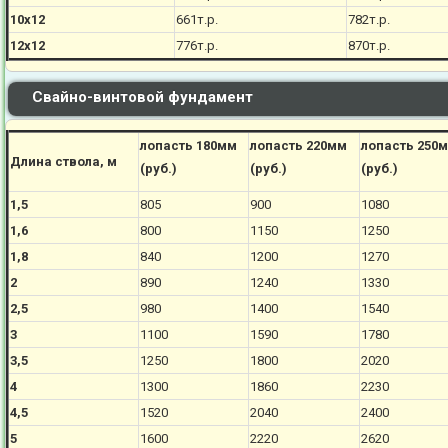
10х12
661
т.р.
782
т.р.
12х12
776
т.р.
870
т.р.
Свайно-винтовой фундамент
лопасть 180мм
лопасть 220мм
лопасть 250
Длина ствола, м
(руб.)
(руб.)
(руб.)
1,5
805
900
1080
1,6
800
1150
1250
1,8
840
1200
1270
2
890
1240
1330
2,5
980
1400
1540
3
1100
1590
1780
3,5
1250
1800
2020
4
1300
1860
2230
4,5
1520
2040
2400
5
1600
2220
2620