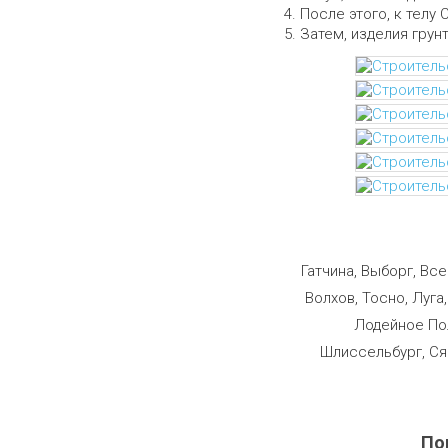
После этого, к телу 
Затем, изделия грун
Строим
Гатчина, Выборг, Вс
Волхов, Тосно, Луга
Лодейное Пол
Шлиссельбург, Ся
По