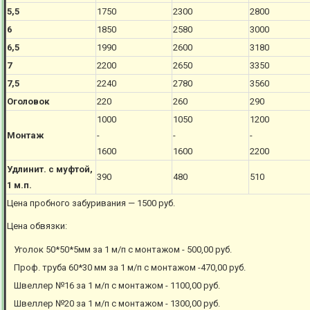
5,5
1750
2300
2800
6
1850
2580
3000
6,5
1990
2600
3180
7
2200
2650
3350
7,5
2240
2780
3560
Оголовок
220
260
290
1000
1050
1200
Монтаж
-
-
-
1600
1600
2200
Удлинит. с муфтой,
390
480
510
1 м.п.
Цена пробного забуривания — 1500 руб.
Цена обвязки:
Уголок 50*50*5мм за 1 м/п с монтажом - 500,00 руб.
Проф. труба 60*30 мм за 1 м/п с монтажом -470,00 руб.
Швеллер №16 за 1 м/п с монтажом - 1100,00 руб.
Швеллер №20 за 1 м/п с монтажом - 1300,00 руб.