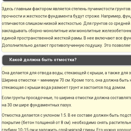
Здесь главным фактором является степень пучинистости грунтов.
прочности и жесткости фундамента будут строже. Например, фун
отличаются слишком низкой жесткостью. Для грунтов со средней
закладывать сборно-монолитные или монолитные железобетонн
единой пространственной жесткой рамы. В нее включают все фу
Дополнительно делают противопучинную подушку. Это позволяе
Какой должна быть отмостка?
Она делается для отвода воды, стекающей с крыши, а также для 
Ширина отмостки – минимум 70 см. Кроме того, она должна быть н
стекающая с крыши вода размоет грунт и застоится под домом.
Если грунты просадочные, то ширина отмостки должна составлять
на 30 см шире фундаментных пазух.
Отмостка делается с уклоном 1:5. В ее составе должен быть по
покрытие (бетон толщиной от 8 см). необходимо снять раститель
глубину 10-15 см и заложить слой мягкой глины. Его нужно хорошо