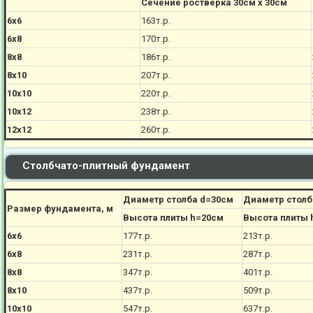
Сечение ростверка 30см х 30см
6х6
163т.р.
6х8
170
т.р.
8х8
186
т.р.
8х10
207
т.р.
10х10
220
т.р.
10х12
238
т.р.
12х12
260
т.р.
Столбчато-плитный фундамент
Диаметр столба d=30см
Диаметр столб
Размер фундамента, м
Высота плиты h=20см
Высота плиты 
6х6
177
т.р.
213
т.р.
6х8
231
т.р.
287
т.р.
8х8
347
т.р.
401
т.р.
8х10
437
т.р.
509
т.р.
10х10
547
т.р.
637
т.р.