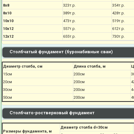
8х8
323т.р.
354т.р.
8х10
389т.р.
428т.р.
10х10
473т.р.
519т.р.
10х12
557т.р.
612т.р.
12х12
655т.р.
730т.р.
Столбчатый фундамент (буронабивные сваи)
Диаметр столба, см
Длина столба, м
Ц
15см
200см
3
20см
200см
4
30см
200см
4
50см
200см
4
Столбчато-ростверковый фундамент
Диаметр столба d=30см
Размеры фундамента, м