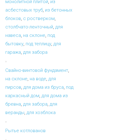
монолитной плитой
,
из
асбестовых труб
,
из бетонных
блоков
,
с ростверком
,
столбчато-ленточный
,
для
навеса
,
на склоне
,
под
бытовку
,
под теплицу
,
для
гаража
,
для забора
Свайно-винтовой фундамент
,
на склоне
,
на воде
,
для
пирсов
,
для дома из бруса
,
под
каркасный дом
,
для дома из
бревна
,
для забора
,
для
веранды
,
для хозблока
Рытье котлованов