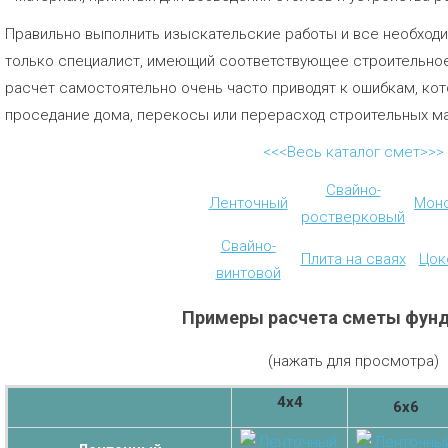
Правильно выполнить изыскательские работы и все необхо
только специалист, имеющий соответствующее строительное
расчет самостоятельно очень часто приводят к ошибкам, кот
проседание дома, перекосы или перерасход строительных м
<<<Весь каталог смет>>>
Свайно-
Ленточный
Мон
ростверковый
Свайно-
Плита на сваях
Цок
винтовой
Примеры расчета сметы фун
(нажать для просмотра)
4х4
6х6