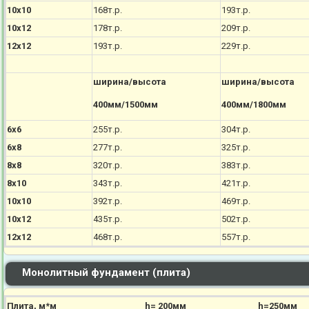
10х10
168т.р.
193т.р.
10х12
178т.р.
209т.р.
12х12
193т.р.
229т.р.
ширина/высота
ширина/высота
400мм/1500мм
400мм/1800мм
6х6
255т.р.
304т.р.
6х8
277т.р.
325т.р.
8х8
320т.р.
383т.р.
8х10
343т.р.
421т.р.
10х10
392т.р.
469т.р.
10х12
435т.р.
502т.р.
12х12
468т.р.
557т.р.
Монолитный фундамент (плита)
Плита, м*м
h= 200мм
h=250мм