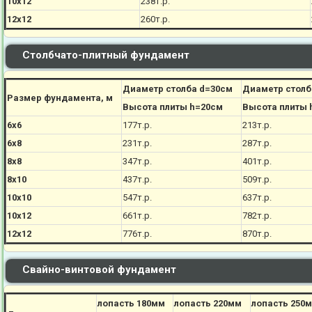
10х12
238
т.р.
12х12
260
т.р.
Столбчато-плитный фундамент
Диаметр столба d=30см
Диаметр столб
Размер фундамента, м
Высота плиты h=20см
Высота плиты 
6х6
177
т.р.
213
т.р.
6х8
231
т.р.
287
т.р.
8х8
347
т.р.
401
т.р.
8х10
437
т.р.
509
т.р.
10х10
547
т.р.
637
т.р.
10х12
661
т.р.
782
т.р.
12х12
776
т.р.
870
т.р.
Свайно-винтовой фундамент
лопасть 180мм
лопасть 220мм
лопасть 250