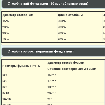
Столбчатый фундамент (буронабивные сваи)
Диаметр столба, см
Длина столба, м
Ц
15см
200см
3
20см
200см
4
30см
200см
4
50см
200см
4
Столбчато-ростверковый фундамент
Диаметр столба d=30см
Размеры фундамента, м
Сечение ростверка 30см х 30см
6х6
163т.р.
6х8
170
т.р.
8х8
186
т.р.
8х10
207
т.р.
10х10
220
т.р.