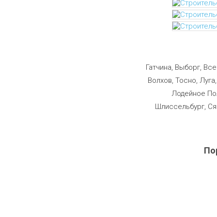
Строим
Гатчина, Выборг, Вс
Волхов, Тосно, Луга
Лодейное Пол
Шлиссельбург, Ся
По