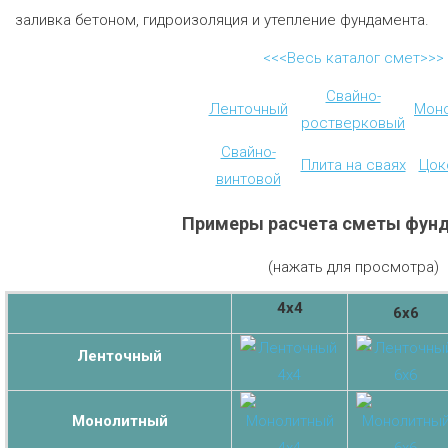
заливка бетоном, гидроизоляция и утепление фундамента.
<<<Весь каталог смет>>>
Свайно-
Ленточный
Мон
ростверковый
Свайно-
Плита на сваях
Цок
винтовой
Примеры расчета сметы фун
(нажать для просмотра)
4х4
6х6
Ленточный
Монолитный