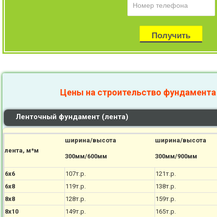
Цены на строительство фундамента
Ленточный фундамент (лента)
ширина/высота
ширина/высота
лента, м*м
300мм/600мм
300мм/900мм
6х6
107т.р.
121т.р.
6х8
119т.р.
138т.р.
8х8
128т.р.
159т.р.
8х10
149т.р.
165т.р.