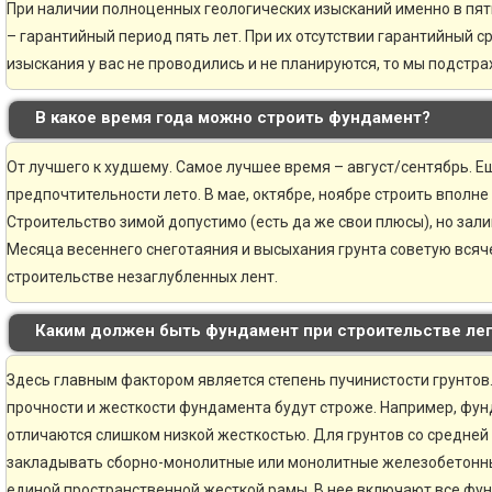
При наличии полноценных геологических изысканий именно в пя
– гарантийный период пять лет. При их отсутствии гарантийный ср
изыскания у вас не проводились и не планируются, то мы подстр
В какое время года можно строить фундамент?
От лучшего к худшему. Самое лучшее время – август/сентябрь. Ещ
предпочтительности лето. В мае, октябре, ноябре строить вполне
Строительство зимой допустимо (есть да же свои плюсы), но зали
Месяца весеннего снеготаяния и высыхания грунта советую всяче
строительстве незаглубленных лент.
Каким должен быть фундамент при строительстве ле
Здесь главным фактором является степень пучинистости грунтов.
прочности и жесткости фундамента будут строже. Например, фун
отличаются слишком низкой жесткостью. Для грунтов со средней
закладывать сборно-монолитные или монолитные железобетонн
единой пространственной жесткой рамы. В нее включают все фу