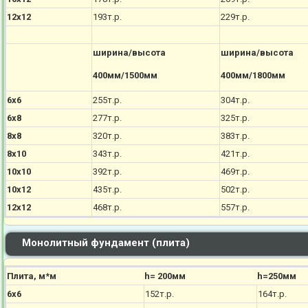
12х12
193т.р.
229т.р.
ширина/высота
ширина/высота
400мм/1500мм
400мм/1800мм
6х6
255т.р.
304т.р.
6х8
277т.р.
325т.р.
8х8
320т.р.
383т.р.
8х10
343т.р.
421т.р.
10х10
392т.р.
469т.р.
10х12
435т.р.
502т.р.
12х12
468т.р.
557т.р.
Монолитный фундамент (плита)
Плита, м*м
h= 200мм
h=250мм
6х6
152т.р.
164т.р.