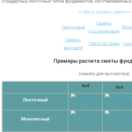
стандартных ленточных типов фундаментов, изготавливаемых
<<<Весь каталог смет>>>
Свайно-
Ленточный
Мон
ростверковый
Свайно-
Плита на сваях
Цок
винтовой
Примеры расчета сметы фун
(нажать для просмотра)
4х4
6х6
Ленточный
Монолитный