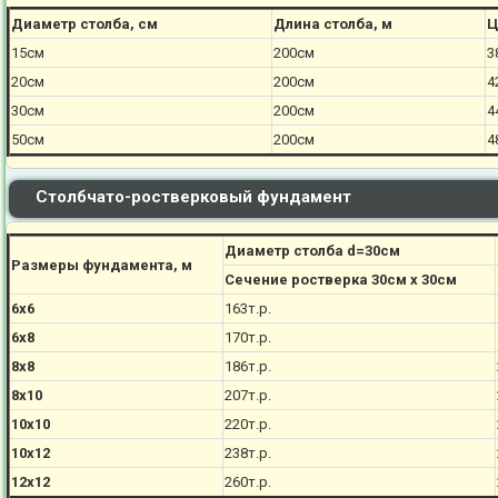
Диаметр столба, см
Длина столба, м
Ц
15см
200см
3
20см
200см
4
30см
200см
4
50см
200см
4
Столбчато-ростверковый фундамент
Диаметр столба d=30см
Размеры фундамента, м
Сечение ростверка 30см х 30см
6х6
163т.р.
6х8
170
т.р.
8х8
186
т.р.
8х10
207
т.р.
10х10
220
т.р.
10х12
238
т.р.
12х12
260
т.р.