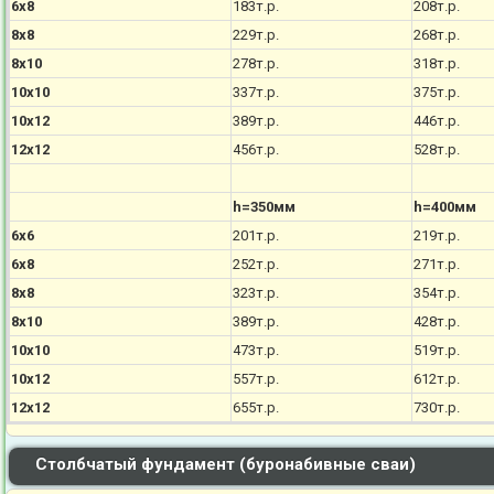
6х8
183т.р.
208т.р.
8х8
229т.р.
268т.р.
8х10
278т.р.
318т.р.
10х10
337т.р.
375т.р.
10х12
389т.р.
446т.р.
12х12
456т.р.
528т.р.
h=350мм
h=400мм
6х6
201т.р.
219т.р.
6х8
252т.р.
271т.р.
8х8
323т.р.
354т.р.
8х10
389т.р.
428т.р.
10х10
473т.р.
519т.р.
10х12
557т.р.
612т.р.
12х12
655т.р.
730т.р.
Столбчатый фундамент (буронабивные сваи)