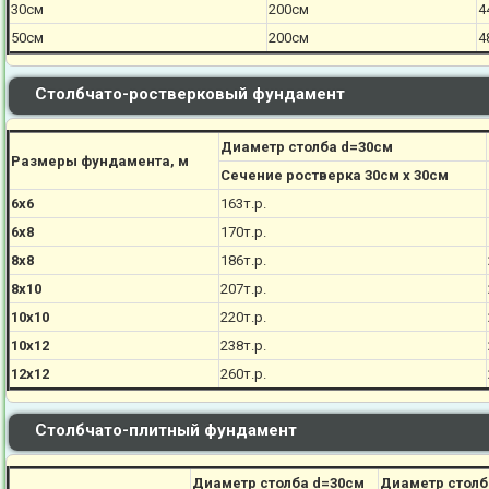
30см
200см
4
50см
200см
4
Столбчато-ростверковый фундамент
Диаметр столба d=30см
Размеры фундамента, м
Сечение ростверка 30см х 30см
6х6
163т.р.
6х8
170
т.р.
8х8
186
т.р.
8х10
207
т.р.
10х10
220
т.р.
10х12
238
т.р.
12х12
260
т.р.
Столбчато-плитный фундамент
Диаметр столба d=30см
Диаметр столб