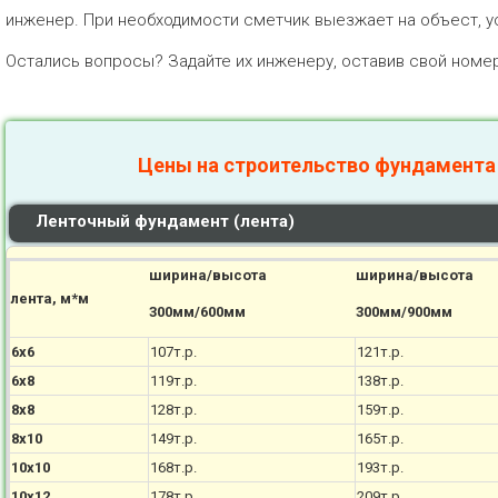
инженер. При необходимости сметчик выезжает на объест, у
Остались вопросы? Задайте их инженеру, оставив свой номе
Цены на строительство фундамента
Ленточный фундамент (лента)
ширина/высота
ширина/высота
лента, м*м
300мм/600мм
300мм/900мм
6х6
107т.р.
121т.р.
6х8
119т.р.
138т.р.
8х8
128т.р.
159т.р.
8х10
149т.р.
165т.р.
10х10
168т.р.
193т.р.
10х12
178т.р.
209т.р.