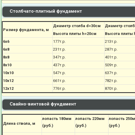
Столбчато-плитный фундамент
Диаметр столба d=30см
Диаметр столб
Размер фундамента, м
Высота плиты h=20см
Высота плиты 
6х6
177
т.р.
213
т.р.
6х8
231
т.р.
287
т.р.
8х8
347
т.р.
401
т.р.
8х10
437
т.р.
509
т.р.
10х10
547
т.р.
637
т.р.
10х12
661
т.р.
782
т.р.
12х12
776
т.р.
870
т.р.
Свайно-винтовой фундамент
лопасть 180мм
лопасть 220мм
лопасть 250
Длина ствола, м
(руб.)
(руб.)
(руб.)