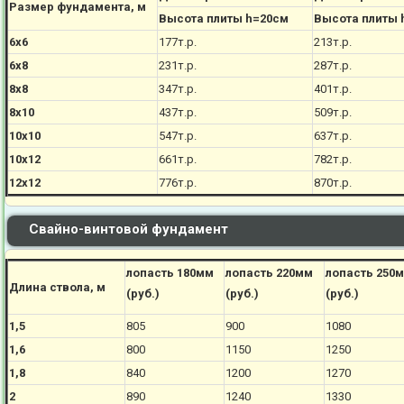
Размер фундамента, м
Высота плиты h=20см
Высота плиты 
6х6
177
т.р.
213
т.р.
6х8
231
т.р.
287
т.р.
8х8
347
т.р.
401
т.р.
8х10
437
т.р.
509
т.р.
10х10
547
т.р.
637
т.р.
10х12
661
т.р.
782
т.р.
12х12
776
т.р.
870
т.р.
Свайно-винтовой фундамент
лопасть 180мм
лопасть 220мм
лопасть 250
Длина ствола, м
(руб.)
(руб.)
(руб.)
1,5
805
900
1080
1,6
800
1150
1250
1,8
840
1200
1270
2
890
1240
1330