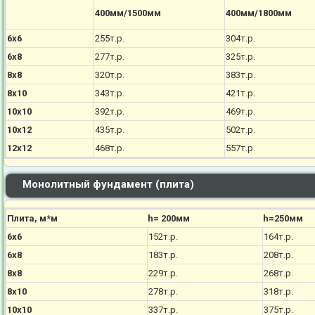
400мм/1500мм
400мм/1800мм
6х6
255т.р.
304т.р.
6х8
277т.р.
325т.р.
8х8
320т.р.
383т.р.
8х10
343т.р.
421т.р.
10х10
392т.р.
469т.р.
10х12
435т.р.
502т.р.
12х12
468т.р.
557т.р.
Монолитный фундамент (плита)
Плита, м*м
h= 200мм
h=250мм
6х6
152т.р.
164т.р.
6х8
183т.р.
208т.р.
8х8
229т.р.
268т.р.
8х10
278т.р.
318т.р.
10х10
337т.р.
375т.р.