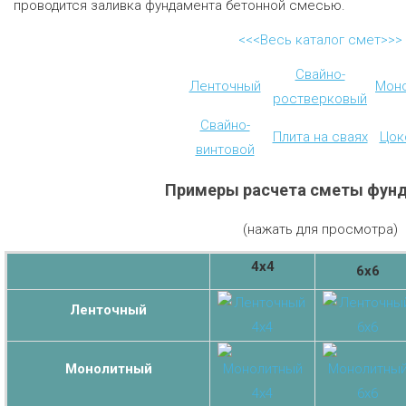
проводится заливка фундамента бетонной смесью.
<<<Весь каталог смет>>>
Свайно-
Ленточный
Мон
ростверковый
Свайно-
Плита на сваях
Цок
винтовой
Примеры расчета сметы фун
(нажать для просмотра)
4х4
6х6
Ленточный
Монолитный