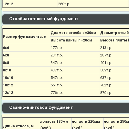
12х12
260
т.р.
Столбчато-плитный фундамент
Диаметр столба d=30см
Диаметр столб
Размер фундамента, м
Высота плиты h=20см
Высота плиты 
6х6
177
т.р.
213
т.р.
6х8
231
т.р.
287
т.р.
8х8
347
т.р.
401
т.р.
8х10
437
т.р.
509
т.р.
10х10
547
т.р.
637
т.р.
10х12
661
т.р.
782
т.р.
12х12
776
т.р.
870
т.р.
Свайно-винтовой фундамент
лопасть 180мм
лопасть 220мм
лопасть 250
Длина ствола, м
(руб.)
(руб.)
(руб.)