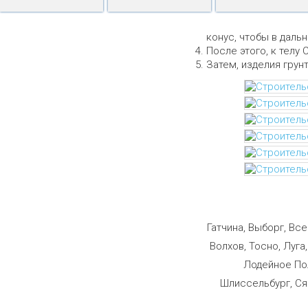
конус, чтобы в даль
После этого, к телу 
Затем, изделия грун
Строим
Гатчина, Выборг, Вс
Волхов, Тосно, Луга
Лодейное Пол
Шлиссельбург, Ся