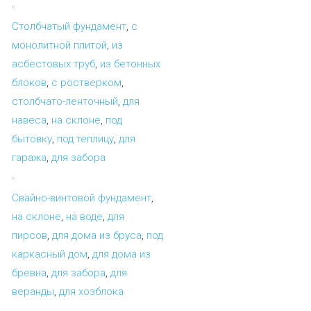
Столбчатый фундамент
,
с
монолитной плитой
,
из
асбестовых труб
,
из бетонных
блоков
,
с ростверком
,
столбчато-ленточный
,
для
навеса
,
на склоне
,
под
бытовку
,
под теплицу
,
для
гаража
,
для забора
Свайно-винтовой фундамент
,
на склоне
,
на воде
,
для
пирсов
,
для дома из бруса
,
под
каркасный дом
,
для дома из
бревна
,
для забора
,
для
веранды
,
для хозблока