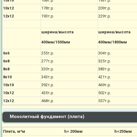
10х10
168т.р.
193т.р.
10х12
178т.р.
209т.р.
12х12
193т.р.
229т.р.
ширина/высота
ширина/высота
400мм/1500мм
400мм/1800мм
6х6
255т.р.
304т.р.
6х8
277т.р.
325т.р.
8х8
320т.р.
383т.р.
8х10
343т.р.
421т.р.
10х10
392т.р.
469т.р.
10х12
435т.р.
502т.р.
12х12
468т.р.
557т.р.
Монолитный фундамент (плита)
Плита, м*м
h= 200мм
h=250мм