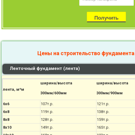
Цены на строительство фундамента
Ленточный фундамент (лента)
ширина/высота
ширина/высота
лента, м*м
300мм/600мм
300мм/900мм
6х6
107т.р.
121т.р.
6х8
119т.р.
138т.р.
8х8
128т.р.
159т.р.
8х10
149т.р.
165т.р.