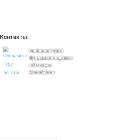
Контакты:
Fundament-Guru
Фундамент под ключ
в Москве и
Мособласти
тел.: +7-910-483-93-76
г. Москва
Ленинградский проспект 37 корпус 3 , БЦ «Авиатор»
Email: msk@fundament-guru.ru
ПОЛУЧИТЕ БЕСПЛАТНУЮ КОНСУ
СПЕЦИАЛИСТА