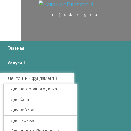
msk@fundament-guru.ru
г.Москва, Ленинградский проспект 37 корпус 3 , БЦ
«Авиатор»
Главная
Услуги
Ленточный фундамент
Для загородного дома
Для бани
Для забора
Для гаража