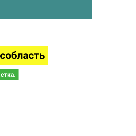
собласть
стка.