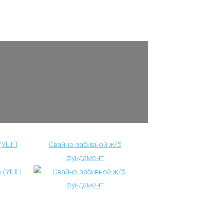
 (УШП
Свайно-забивной ж/б
фундамент