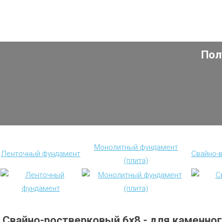
Пол
Монолитный фундамент
Ленточный фундамент
Свайно-
(плита)
Свайно-ростверковый 6х8 - для каменно