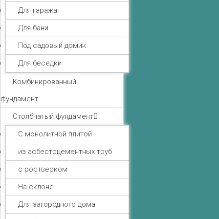
Для гаража
Для бани
Под садовый домик
Для беседки
Комбинированный
фундамент
Столбчатый фундамент
С монолитной плитой
из асбестоцементных труб
с ростверком
На склоне
Для загородного дома