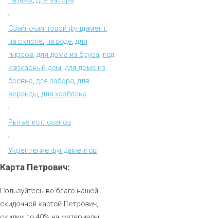
Свайно-винтовой фундамент
,
на склоне
,
на воде
,
для
пирсов
,
для дома из бруса
,
под
каркасный дом
,
для дома из
бревна
,
для забора
,
для
веранды
,
для хозблока
Рытье котлованов
Укрепление фундаментов
Карта
Петрович:
Пользуйтесь во благо нашей
скидочной картой Петрович,
скидки до 40% на материалы.