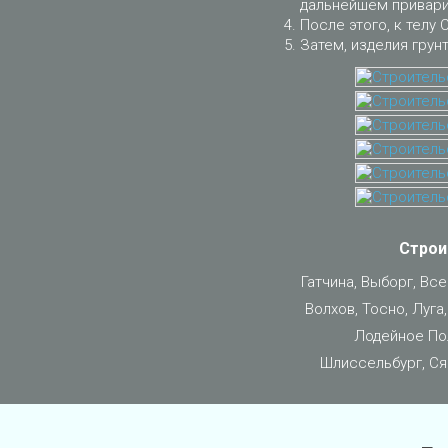
дальнейшем приварит
После этого, к телу 
Затем, изделия грун
Строи
Гатчина, Выборг, Вс
Волхов, Тосно, Луга
Лодейное Пол
Шлиссельбург, Ся