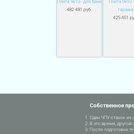
Плита 9х10 - для бани
Плита 9х10 -
482 481 руб.
гаража
425 451 ру
Собственное пр
Один ЧПУ-станок из 
В это время, другой 
После подготовки те