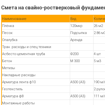
Смета на свайно-ростверковый фундамен
Наименование
Вид
Колич
Плёнка
120мкр
26 м2
Песок
Подсыпка
2.86 м
Опалубка
Аренда
Тран. расходы и спец.техники
Асбесто-цементная труба
Ф200
4 шт
Бетон
М 300
5 м3
Метизы
Накладные расходы
Арматура лента ф10
А500 (А3)
190 м/
Геотекстиль
2 руло
Арматура ф8
А500 (А3)
111 м/
Монтажные работы