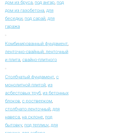
дом из бруса
,
под ангар
,
под
дом из газобетона
,
для
беседки
,
под сарай
,
для
гаража
Комбинированный фундамент
,
ленточно-свайный
,
ленточный
и плита
,
свайно-плитного
Столбчатый фундамент
,
с
монолитной плитой
,
из
асбестовых труб
,
из бетонных
блоков
,
с ростверком
,
столбчато-ленточный
,
для
навеса
,
на склоне
,
под
бытовку
,
под теплицу
,
для
гаража
,
для забора