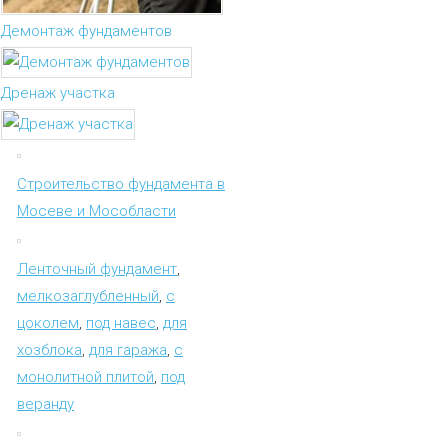
Демонтаж фундаментов
Дренаж участка
Строительство фундамента в
Мосеве и Мособласти
Ленточный фундамент
,
мелкозаглубленный
,
с
цоколем
,
под навес
,
для
хозблока
,
для гаража
,
с
монолитной плитой
,
под
веранду