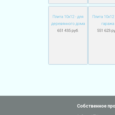
Плита 10х12 - для
Плита 10х12 
деревянного дома
гаража
651 435 руб.
551 623 ру
Собственное пр