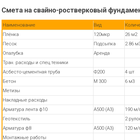
Смета на свайно-ростверковый фундамен
Наименование
Вид
Колич
Плёнка
120мкр
26 м2
Песок
Подсыпка
2.86 м
Опалубка
Аренда
Тран. расходы и спец.техники
Асбесто-цементная труба
Ф200
4 шт
Бетон
М 300
6 м3
Метизы
Накладные расходы
Арматура лента ф10
А500 (А3)
190 м/
Геотекстиль
2 руло
Арматура ф8
А500 (А3)
120 м/
Монтажные работы