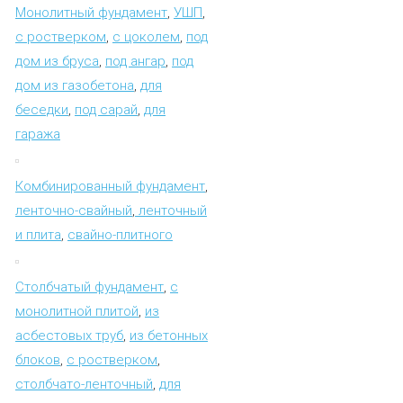
Монолитный фундамент
,
УШП
,
с ростверком
,
с цоколем
,
под
дом из бруса
,
под ангар
,
под
дом из газобетона
,
для
беседки
,
под сарай
,
для
гаража
Комбинированный фундамент
,
ленточно-свайный
,
ленточный
и плита
,
свайно-плитного
Столбчатый фундамент
,
с
монолитной плитой
,
из
асбестовых труб
,
из бетонных
блоков
,
с ростверком
,
столбчато-ленточный
,
для