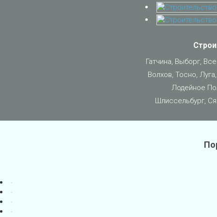
Строи
Гатчина, Выборг, Вс
Волхов, Тосно, Луга
Лодейное Пол
Шлиссельбург, Ся
По