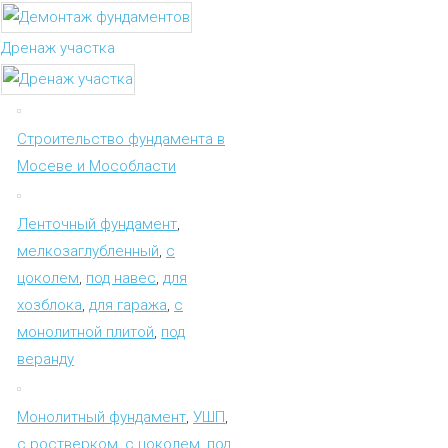
Дренаж участка
Строительство фундамента в
Мосеве и Мособласти
Ленточный фундамент
,
мелкозаглубленный
,
с
цоколем
,
под навес
,
для
хозблока
,
для гаража
,
с
монолитной плитой
,
под
веранду
Монолитный фундамент
,
УШП
,
с ростверком
,
с цоколем
,
под