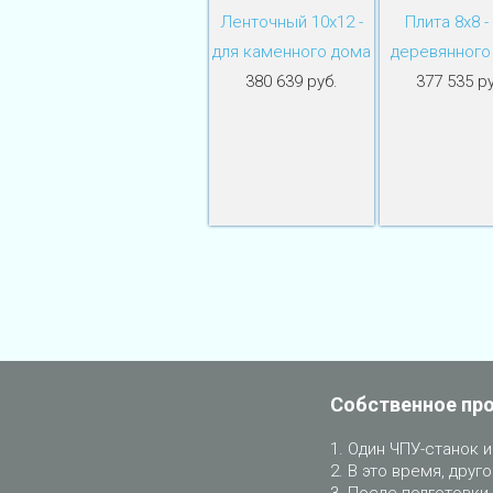
Ленточный 10х12 -
Плита 8х8 -
для каменного дома
деревянного
380 639 руб.
377 535 ру
Собственное пр
Один ЧПУ-станок и
В это время, друго