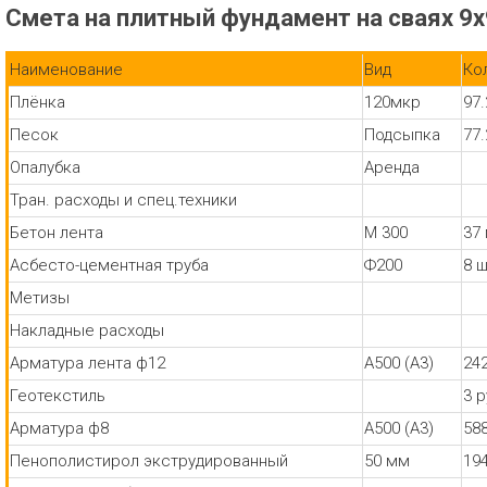
Смета на плитный фундамент на сваях 9
Наименование
Вид
Ко
Плёнка
120мкр
97.
Песок
Подсыпка
77
Опалубка
Аренда
Тран. расходы и спец.техники
Бетон лента
М 300
37
Асбесто-цементная труба
Ф200
8 
Метизы
Накладные расходы
Арматура лента ф12
А500 (А3)
24
Геотекстиль
3 
Арматура ф8
А500 (А3)
58
Пенополистирол экструдированный
50 мм
19