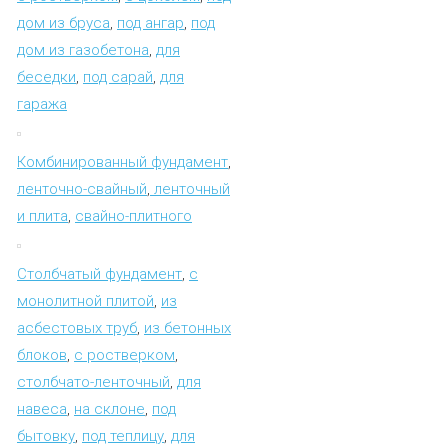
дом из бруса
,
под ангар
,
под
дом из газобетона
,
для
беседки
,
под сарай
,
для
гаража
Комбинированный фундамент
,
ленточно-свайный
,
ленточный
и плита
,
свайно-плитного
Столбчатый фундамент
,
с
монолитной плитой
,
из
асбестовых труб
,
из бетонных
блоков
,
с ростверком
,
столбчато-ленточный
,
для
навеса
,
на склоне
,
под
бытовку
,
под теплицу
,
для