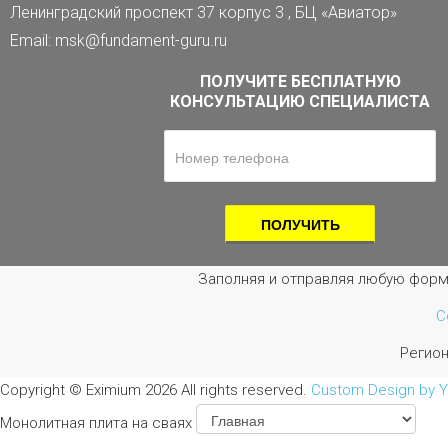
Ленинградский проспект 37 корпус 3 , БЦ «Авиатор»
Email: msk@fundament-guru.ru
ПОЛУЧИТЕ БЕСПЛАТНУЮ
КОНСУЛЬТАЦИЮ СПЕЦИАЛИСТА
Заполняя и отправляя любую форм
С
Регио
Copyright ©
Eximium
2026 All rights reserved.
Custom Design by 
Монолитная плита на сваях