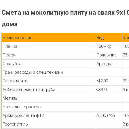
Смета на монолитную плиту на сваях 9х1
дома
Наименование
Вид
Ко
Плёнка
120мкр
10
Песок
Подсыпка
75
Опалубка
Аренда
Тран. расходы и спец.техники
Бетон лента
М 300
31
Асбесто-цементная труба
Ф200
9 
Метизы
Накладные расходы
Арматура лента ф12
А500 (А3)
16
Геотекстиль
3 