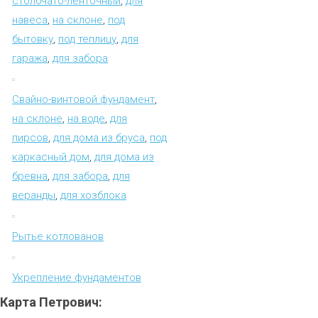
столбчато-ленточный
,
для
навеса
,
на склоне
,
под
бытовку
,
под теплицу
,
для
гаража
,
для забора
Свайно-винтовой фундамент
,
на склоне
,
на воде
,
для
пирсов
,
для дома из бруса
,
под
каркасный дом
,
для дома из
бревна
,
для забора
,
для
веранды
,
для хозблока
Рытье котлованов
Укрепление фундаментов
Карта
Петрович: