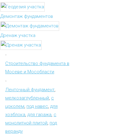
Демонтаж фундаментов
Дренаж участка
Строительство фундамента в
Мосеве и Мособласти
Ленточный фундамент
,
мелкозаглубленный
,
с
цоколем
,
под навес
,
для
хозблока
,
для гаража
,
с
монолитной плитой
,
под
веранду