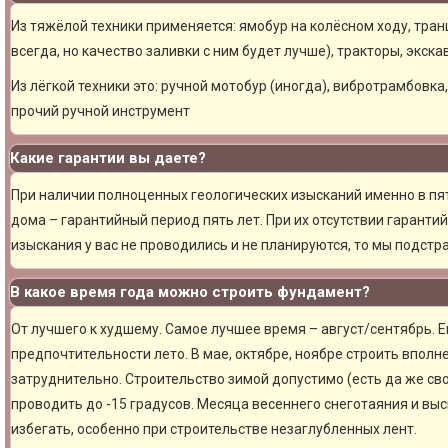
Из тяжёлой техники применяется: ямобур на колёсном ходу, тран
всегда, но качество заливки с ним будет лучше), тракторы, экска
Из лёгкой техники это: ручной мотобур (иногда), вибротрамбовка
прочий ручной инструмент
Какие гарантии вы даете?
При наличии полноценных геологических изысканий именно в пя
дома – гарантийный период пять лет. При их отсутствии гарантий
изыскания у вас не проводились и не планируются, то мы подст
В какое время года можно строить фундамент?
От лучшего к худшему. Самое лучшее время – август/сентябрь. Ещ
предпочтительности лето. В мае, октябре, ноябре строить вполн
затруднительно. Строительство зимой допустимо (есть да же сво
проводить до -15 градусов. Месяца весеннего снеготаяния и вы
избегать, особенно при строительстве незаглубленных лент.