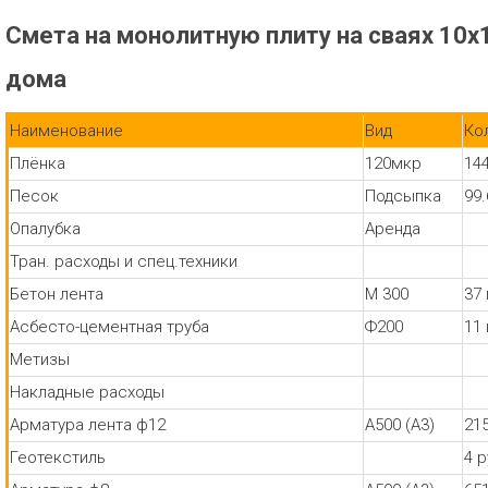
Смета на монолитную плиту на сваях 10х
дома
Наименование
Вид
Ко
Плёнка
120мкр
14
Песок
Подсыпка
99
Опалубка
Аренда
Тран. расходы и спец.техники
Бетон лента
М 300
37
Асбесто-цементная труба
Ф200
11
Метизы
Накладные расходы
Арматура лента ф12
А500 (А3)
21
Геотекстиль
4 