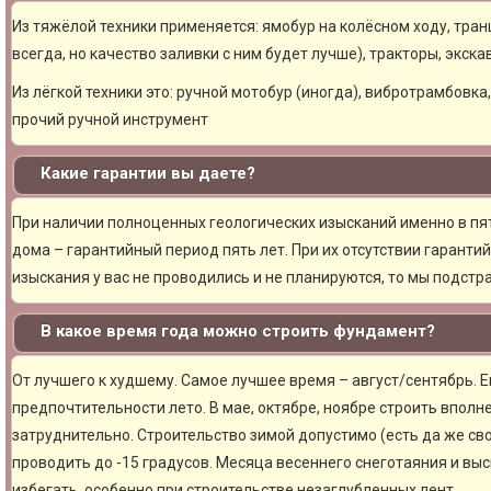
Из тяжёлой техники применяется: ямобур на колёсном ходу, тран
всегда, но качество заливки с ним будет лучше), тракторы, экска
Из лёгкой техники это: ручной мотобур (иногда), вибротрамбовка
прочий ручной инструмент
Какие гарантии вы даете?
При наличии полноценных геологических изысканий именно в пя
дома – гарантийный период пять лет. При их отсутствии гарантий
изыскания у вас не проводились и не планируются, то мы подст
В какое время года можно строить фундамент?
От лучшего к худшему. Самое лучшее время – август/сентябрь. Ещ
предпочтительности лето. В мае, октябре, ноябре строить вполн
затруднительно. Строительство зимой допустимо (есть да же сво
проводить до -15 градусов. Месяца весеннего снеготаяния и вы
избегать, особенно при строительстве незаглубленных лент.