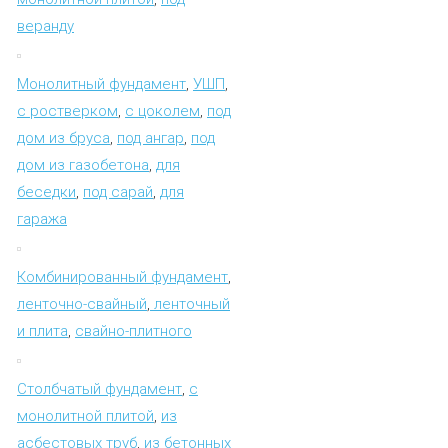
веранду
Монолитный фундамент
,
УШП
,
с ростверком
,
с цоколем
,
под
дом из бруса
,
под ангар
,
под
дом из газобетона
,
для
беседки
,
под сарай
,
для
гаража
Комбинированный фундамент
,
ленточно-свайный
,
ленточный
и плита
,
свайно-плитного
Столбчатый фундамент
,
с
монолитной плитой
,
из
асбестовых труб
,
из бетонных