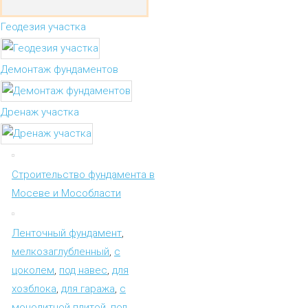
Геодезия участка
Демонтаж фундаментов
Дренаж участка
Строительство фундамента в
Мосеве и Мособласти
Ленточный фундамент
,
мелкозаглубленный
,
с
цоколем
,
под навес
,
для
хозблока
,
для гаража
,
с
монолитной плитой
,
под